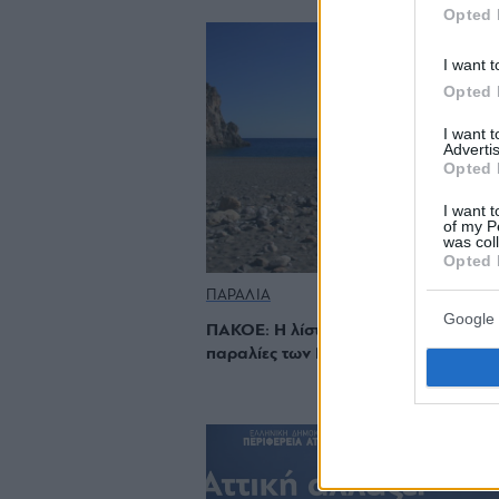
Opted 
I want t
Opted 
I want 
Advertis
Opted 
I want t
of my P
was col
Opted 
ΠΑΡΑΛΙΑ
Google 
ΠΑΚΟΕ: Η λίστα με τις ακατάλληλες
παραλίες των Νοτίων