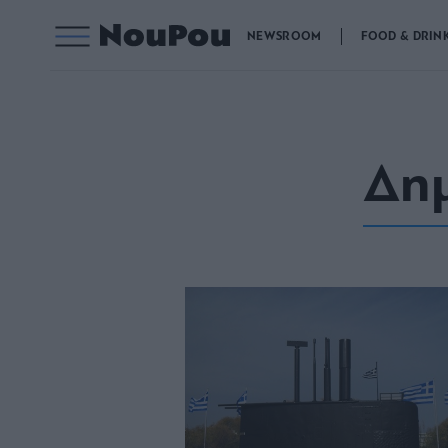
NEWSROOM
FOOD & DRIN
Δη