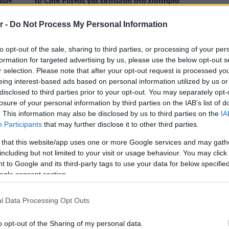
των
το Cine Flisvos για έκπτωση στο εισιτήριο
με την Κάρτα Δημότη
r -
Do Not Process My Personal Information
to opt-out of the sale, sharing to third parties, or processing of your per
formation for targeted advertising by us, please use the below opt-out s
r selection. Please note that after your opt-out request is processed y
eing interest-based ads based on personal information utilized by us or
disclosed to third parties prior to your opt-out. You may separately opt-
losure of your personal information by third parties on the IAB’s list of
. This information may also be disclosed by us to third parties on the
IA
Participants
that may further disclose it to other third parties.
 that this website/app uses one or more Google services and may gath
including but not limited to your visit or usage behaviour. You may click 
 to Google and its third-party tags to use your data for below specifi
ΕΙΔΗΣΕΙΣ
ogle consent section.
Athens Riviera Summit: Τα επόμενα έργα
των δήμων 3Β, Ελληνικού-Αργυρούπολης,
l Data Processing Opt Outs
Λαυρεωτικής και Π. Φαλήρου
o opt-out of the Sharing of my personal data.