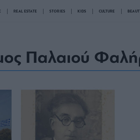
K
REAL ESTATE
STORIES
KIDS
CULTURE
BEAUT
μος Παλαιού Φαλή