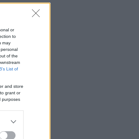
sonal or
ection to
ou may
 personal
out of the
 downstream
B’s List of
er and store
to grant or
ed purposes