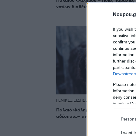
Παλαιού Φαλήρου – Ποιες παραλίες 
νοτίων διαθέτουν Seatrac
Noupou.g
If you wish 
sensitive in
confirm you
continue se
information 
further disc
participants
Downstream 
Please note
information 
deny consent
ΓΕΝΙΚΕΣ ΕΙΔΗΣΕΙΣ
in below Go
Παλαιό Φάληρο: Ημέρα υιοθεσίας
αδέσποτων την Κυριακή 30 Ιουνίου
Persona
I want t