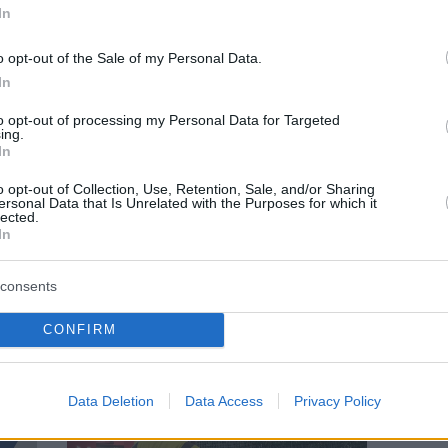
In
o opt-out of the Sale of my Personal Data.
In
to opt-out of processing my Personal Data for Targeted
ing.
In
o opt-out of Collection, Use, Retention, Sale, and/or Sharing
ersonal Data that Is Unrelated with the Purposes for which it
lected.
In
LIFE
consents
«Το ρομαντικό Παλαιό Φάληρο»:
Ξενάγηση σε παλαιές αρχοντικές κατοικίες
CONFIRM
Data Deletion
Data Access
Privacy Policy