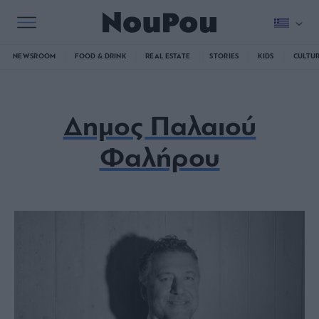
NEWSROOM
FOOD & DRINK
REAL ESTATE
STORIES
KIDS
CULTU
Δημος Παλαιού
Φαλήρου