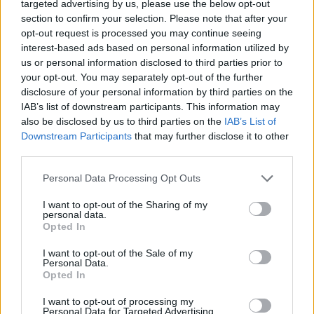
targeted advertising by us, please use the below opt-out
section to confirm your selection. Please note that after your
opt-out request is processed you may continue seeing
interest-based ads based on personal information utilized by
us or personal information disclosed to third parties prior to
your opt-out. You may separately opt-out of the further
disclosure of your personal information by third parties on the
IAB’s list of downstream participants. This information may
also be disclosed by us to third parties on the
IAB’s List of
Downstream Participants
that may further disclose it to other
third parties.
ΡΕΠΟΡΤΑΖ
Please note that this website/app uses one or more Google
Personal Data Processing Opt Outs
Ρέμα Πικροδάφνης: Στη διαδικασία
services and may gather and store information including but
απαλλοτρίωσης ιδιοκτησιών προχωρά η
not limited to your visit or usage behaviour. You may click to
I want to opt-out of the Sharing of my
Περιφέρεια
personal data.
grant or deny consent to Google and its third-party tags to
Opted In
use your data for below specified purposes in below Google
consent section.
I want to opt-out of the Sale of my
Personal Data.
Opted In
I want to opt-out of processing my
Personal Data for Targeted Advertising.