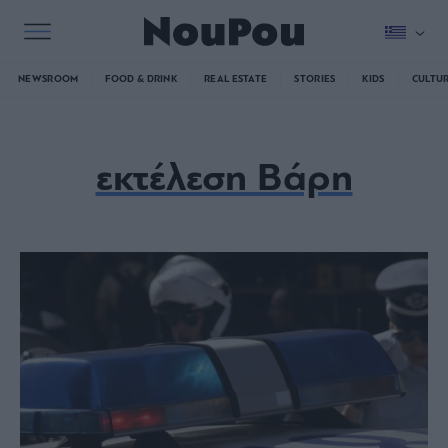
NEWSROOM
FOOD & DRINK
REAL ESTATE
STORIES
KIDS
CULTU
εκτέλεση Βάρη