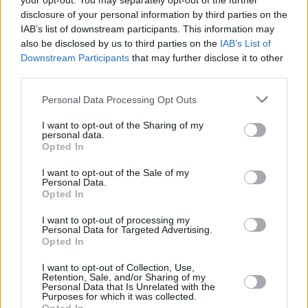
your opt-out. You may separately opt-out of the further
disclosure of your personal information by third parties on the
IAB’s list of downstream participants. This information may
also be disclosed by us to third parties on the
IAB’s List of
Downstream Participants
that may further disclose it to other
third parties.
NEWSROOM
Please note that this website/app uses one or more Google
Personal Data Processing Opt Outs
Διπλή εκτέλεση στη Βάρη: Τι ψάχνει η αστυνομία
services and may gather and store information including but
not limited to your visit or usage behaviour. You may click to
I want to opt-out of the Sharing of my
personal data.
grant or deny consent to Google and its third-party tags to
Opted In
use your data for below specified purposes in below Google
consent section.
I want to opt-out of the Sale of my
Personal Data.
Opted In
I want to opt-out of processing my
Personal Data for Targeted Advertising.
Opted In
I want to opt-out of Collection, Use,
Retention, Sale, and/or Sharing of my
Personal Data that Is Unrelated with the
Purposes for which it was collected.