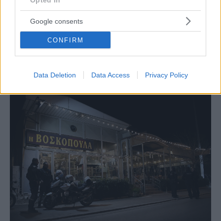
Opted In
Google consents
CONFIRM
NEWSROOM
Διπλή εκτέλεση στη Βάρη: Ποια είναι τα θύματα
Data Deletion
Data Access
Privacy Policy