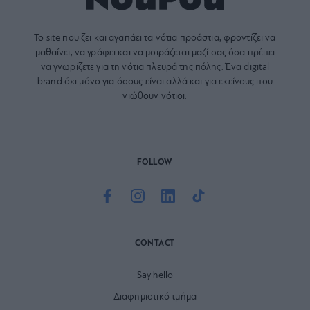
Το site που ζει και αγαπάει τα
νότια προάστια
, φροντίζει να
μαθαίνει, να γράφει και να μοιράζεται μαζί σας όσα πρέπει
να γνωρίζετε για τη νότια πλευρά της πόλης. Ένα digital
brand όχι μόνο για όσους είναι αλλά και για εκείνους που
νιώθουν νότιοι.
FOLLOW
CONTACT
Say hello
Διαφημιστικό τμήμα