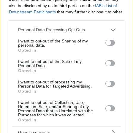
also be disclosed by us to third parties on the
IAB’s List of
Downstream Participants
that may further disclose it to other
WELLNESS
third parties.
Yoga by the sea ετοιμάζει η ομάδα του Hobnob
Please note that this website/app uses one or more Google
Personal Data Processing Opt Outs
services and may gather and store information including but
not limited to your visit or usage behaviour. You may click to
I want to opt-out of the Sharing of my
personal data.
grant or deny consent to Google and its third-party tags to
Opted In
use your data for below specified purposes in below Google
consent section.
I want to opt-out of the Sale of my
Personal Data.
Opted In
I want to opt-out of processing my
Personal Data for Targeted Advertising.
Opted In
I want to opt-out of Collection, Use,
Retention, Sale, and/or Sharing of my
Personal Data that Is Unrelated with the
Purposes for which it was collected.
Opted In
Google consents