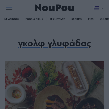
NEWSROOM
FOOD & DRINK
REAL ESTATE
STORIES
KIDS
CULTU
γκολφ γλυφάδας