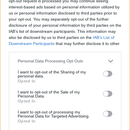
opt-out request is processed you may continue seeing
interest-based ads based on personal information utilized by
us or personal information disclosed to third parties prior to
your opt-out. You may separately opt-out of the further
disclosure of your personal information by third parties on the
IAB’s list of downstream participants. This information may
also be disclosed by us to third parties on the
IAB’s List of
Downstream Participants
that may further disclose it to other
LIFE
third parties.
Glyfada Maritime Pro-Am: Πραγματοποιήθηκε με
Please note that this website/app uses one or more Google
Personal Data Processing Opt Outs
επιτυχία το πρώτο ναυτιλιακό τουρνουά Pro-Am
services and may gather and store information including but
στον Δήμο Γλυφάδας
not limited to your visit or usage behaviour. You may click to
I want to opt-out of the Sharing of my
personal data.
grant or deny consent to Google and its third-party tags to
Opted In
use your data for below specified purposes in below Google
consent section.
I want to opt-out of the Sale of my
Personal Data.
Opted In
I want to opt-out of processing my
Personal Data for Targeted Advertising.
Opted In