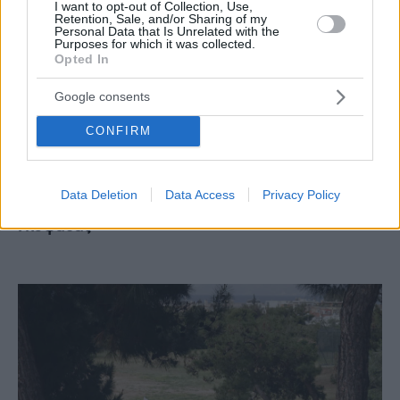
I want to opt-out of Collection, Use,
Retention, Sale, and/or Sharing of my
Personal Data that Is Unrelated with the
Purposes for which it was collected.
Opted In
Google consents
CONFIRM
LIFE
Glyfada Maritime Pro-Am: Έρχεται το πρώτο
Data Deletion
Data Access
Privacy Policy
ναυτιλιακό τουρνουά Pro-Am στον Δήμο
Γλυφάδας