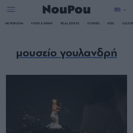
NEWSROOM
FOOD & DRINK
REAL ESTATE
STORIES
KIDS
CULTU
μουσείο γουλανδρή