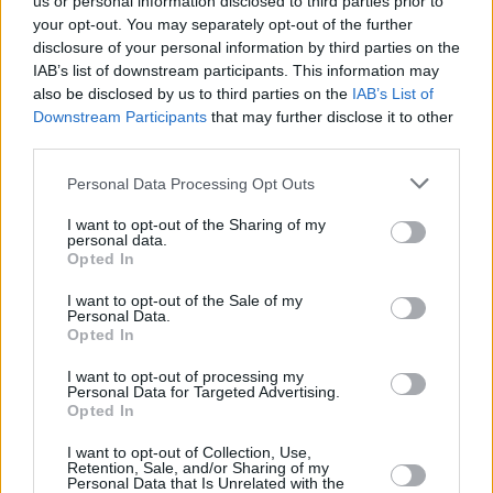
us or personal information disclosed to third parties prior to
your opt-out. You may separately opt-out of the further
disclosure of your personal information by third parties on the
IAB’s list of downstream participants. This information may
also be disclosed by us to third parties on the
IAB’s List of
CULTURE
Downstream Participants
that may further disclose it to other
«Ο Φώτης Κόντογλου και η επιρροή του στους
third parties.
νεότερους»: Η νέα έκθεση στο Ίδρυμα Γουλανδρή
Please note that this website/app uses one or more Google
Personal Data Processing Opt Outs
services and may gather and store information including but
not limited to your visit or usage behaviour. You may click to
I want to opt-out of the Sharing of my
personal data.
grant or deny consent to Google and its third-party tags to
Opted In
use your data for below specified purposes in below Google
consent section.
I want to opt-out of the Sale of my
Personal Data.
Opted In
I want to opt-out of processing my
Personal Data for Targeted Advertising.
Opted In
I want to opt-out of Collection, Use,
Retention, Sale, and/or Sharing of my
Personal Data that Is Unrelated with the