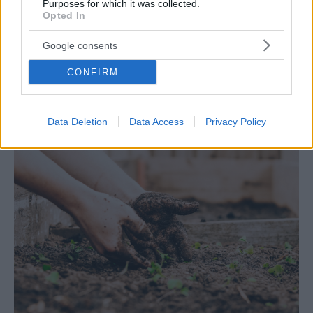
Purposes for which it was collected.
Opted In
Google consents
CULTURE
CONFIRM
Ίδρυμα Β&Ε Γουλανδρή: Ελεύθερη είσοδος την
Πέμπτη 11 Νοεμβρίου
Data Deletion
Data Access
Privacy Policy