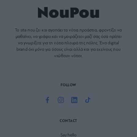
Το site που ζει και αγαπάει τα
νότια προάστια
, φροντίζει να
μαθαίνει, να γράφει και να μοιράζεται μαζί σας όσα πρέπει
να γνωρίζετε για τη νότια πλευρά της πόλης. Ένα digital
brand όχι μόνο για όσους είναι αλλά και για εκείνους που
νιώθουν νότιοι.
FOLLOW
CONTACT
Say hello