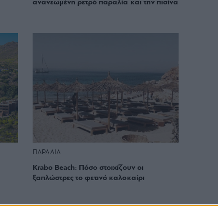
ανανεωμένη ρετρό παραλία και την πισίνα
ΠΑΡΑΛΙΑ
Krabo Beach: Πόσο στοιχίζουν οι
ξαπλώστρες το φετινό καλοκαίρι