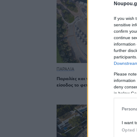
Noupou.g
If you wish 
sensitive in
confirm you
continue se
information 
further disc
participants
Downstream 
ΠΑΡΑΛΙΑ
Please note
Παραλίες και τιμές: Πόσο στοιχίζει η
information 
είσοδος το φετινό καλοκαίρι;
deny consent
in below Go
Persona
I want t
Opted 