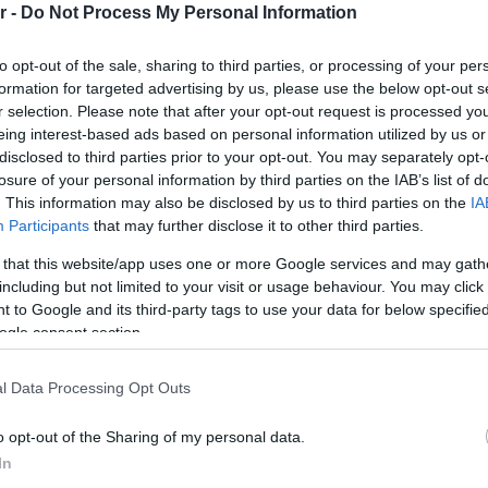
r -
Do Not Process My Personal Information
to opt-out of the sale, sharing to third parties, or processing of your per
formation for targeted advertising by us, please use the below opt-out s
r selection. Please note that after your opt-out request is processed y
eing interest-based ads based on personal information utilized by us or
disclosed to third parties prior to your opt-out. You may separately opt-
losure of your personal information by third parties on the IAB’s list of
. This information may also be disclosed by us to third parties on the
IA
Participants
that may further disclose it to other third parties.
ΠΑΡΑΛΙΑ
 that this website/app uses one or more Google services and may gath
Bloom Project: Το νέο beach bar –
including but not limited to your visit or usage behaviour. You may click 
restaurant της Α’ Πλαζ Βούλας
 to Google and its third-party tags to use your data for below specifi
ogle consent section.
l Data Processing Opt Outs
o opt-out of the Sharing of my personal data.
In