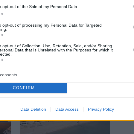
o opt-out of the Sale of my Personal Data.
In
to opt-out of processing my Personal Data for Targeted
ing.
In
ΠΑΡΑΛΙΑ
o opt-out of Collection, Use, Retention, Sale, and/or Sharing
ersonal Data that Is Unrelated with the Purposes for which it
Α’ Πλαζ Βούλας: Οι τιμές εισόδου και το
lected.
κόστος για τις ξαπλώστρες
In
consents
CONFIRM
Data Deletion
Data Access
Privacy Policy