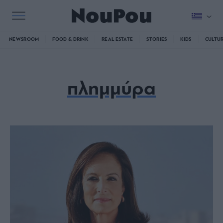
NEWSROOM
FOOD & DRINK
REAL ESTATE
STORIES
KIDS
CULTU
πλημμύρα