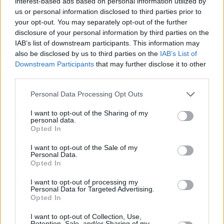
interest-based ads based on personal information utilized by
us or personal information disclosed to third parties prior to
your opt-out. You may separately opt-out of the further
disclosure of your personal information by third parties on the
IAB’s list of downstream participants. This information may
POLITICS
also be disclosed by us to third parties on the
IAB’s List of
Ερώτηση 15 βουλευτών του ΣΥΡΙΖΑ-Προοδευτική
Downstream Participants
that may further disclose it to other
Συμμαχία με αφορμή τις πρόσφατες
third parties.
καταστροφικές πλημμύρες στην Αττική
Please note that this website/app uses one or more Google
Personal Data Processing Opt Outs
services and may gather and store information including but
not limited to your visit or usage behaviour. You may click to
I want to opt-out of the Sharing of my
personal data.
grant or deny consent to Google and its third-party tags to
Opted In
use your data for below specified purposes in below Google
consent section.
I want to opt-out of the Sale of my
Personal Data.
Opted In
I want to opt-out of processing my
Personal Data for Targeted Advertising.
Opted In
I want to opt-out of Collection, Use,
Retention, Sale, and/or Sharing of my