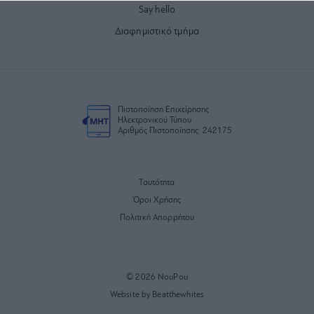
Say hello
Διαφημιστικό τμήμα
Πιστοποίηση Επιχείρησης
Ηλεκτρονικού Τύπου
Αριθμός Πιστοποίησης: 242175
Ταυτότητα
Όροι Χρήσης
Πολιτική Απορρήτου
© 2026 NouPou
Website by Beatthewhites