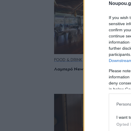
Noupou.g
If you wish 
sensitive in
confirm you
continue se
information 
further disc
participants
FOOD & DRINK
Downstream 
Λαμπερό New Year’s Eve στο Riviera 
Please note
information 
deny consent
in below Go
Persona
I want t
Opted 