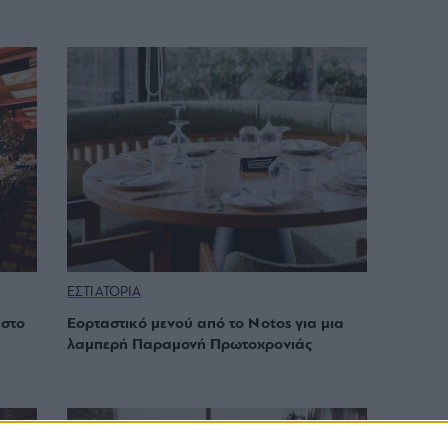
ΕΣΤΙΑΤΟΡΙΑ
 στο
Εορταστικό μενού από το Notos για μια
λαμπερή Παραμονή Πρωτοχρονιάς