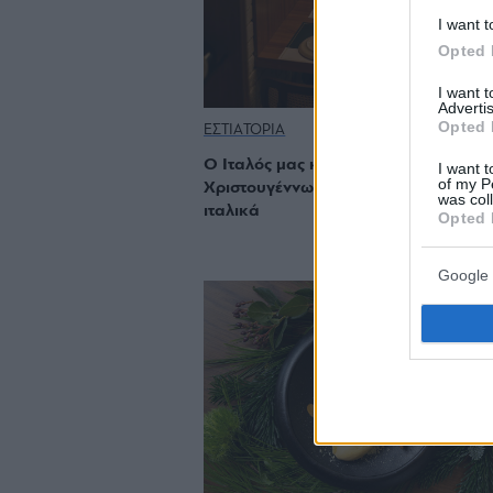
I want t
Opted 
I want 
Advertis
Opted 
ΕΣΤΙΑΤΟΡΙΑ
Ο Ιταλός μας καλεί για ρεβεγιόν
I want t
of my P
Χριστουγέννων και Πρωτοχρονιάς α
was col
ιταλικά
Opted 
Google 