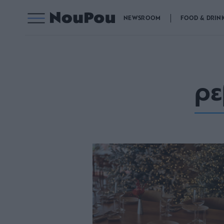
NEWSROOM
FOOD & DRIN
ρε