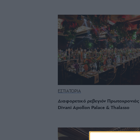
ΕΣΤΙΑΤΟΡΙΑ
Διαφορετικό ρεβεγιόν Πρωτοχρονιάς
Divani Apollon Palace & Thalasso