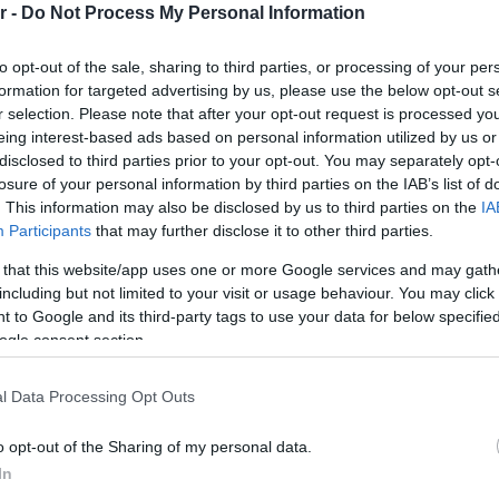
r -
Do Not Process My Personal Information
to opt-out of the sale, sharing to third parties, or processing of your per
formation for targeted advertising by us, please use the below opt-out s
r selection. Please note that after your opt-out request is processed y
eing interest-based ads based on personal information utilized by us or
disclosed to third parties prior to your opt-out. You may separately opt-
losure of your personal information by third parties on the IAB’s list of
. This information may also be disclosed by us to third parties on the
IA
ΕΣΤΙΑΤΟΡΙΑ
Participants
that may further disclose it to other third parties.
Coast
Ρεβεγιόν Πρωτοχρονιάς στο Εν Πλω της
 that this website/app uses one or more Google services and may gath
Βουλιαγμένης
including but not limited to your visit or usage behaviour. You may click 
 to Google and its third-party tags to use your data for below specifi
ogle consent section.
l Data Processing Opt Outs
o opt-out of the Sharing of my personal data.
In