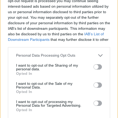
opt-out request is processed you may continue seeing
interest-based ads based on personal information utilized by
us or personal information disclosed to third parties prior to
your opt-out. You may separately opt-out of the further
disclosure of your personal information by third parties on the
IAB’s list of downstream participants. This information may
also be disclosed by us to third parties on the
IAB’s List of
Downstream Participants
that may further disclose it to other
third parties.
SHOPPING
Please note that this website/app uses one or more Google
Personal Data Processing Opt Outs
Art de la Table με την κομψότητα του Georg
services and may gather and store information including but
Jensen: Christmas Edition
not limited to your visit or usage behaviour. You may click to
I want to opt-out of the Sharing of my
personal data.
grant or deny consent to Google and its third-party tags to
Opted In
use your data for below specified purposes in below Google
consent section.
I want to opt-out of the Sale of my
Personal Data.
Opted In
I want to opt-out of processing my
Personal Data for Targeted Advertising.
Opted In