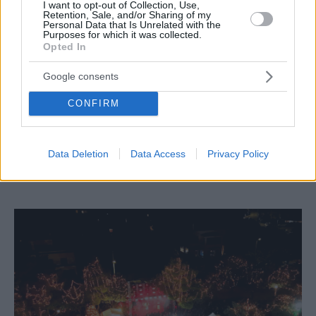
I want to opt-out of Collection, Use,
Retention, Sale, and/or Sharing of my
Personal Data that Is Unrelated with the
Purposes for which it was collected.
Opted In
Google consents
CONFIRM
FOOD & DRINK
Verikoko: Ο ελληνικός γαστροκαφενές της Βούλας
Data Deletion
Data Access
Privacy Policy
που ήρθε για να γίνει στέκι