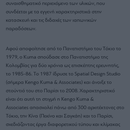
συναισθηματικό περιεχόμενο των υλικών, που
συνδέεται με τα εγγενή χαρακτηριστικά στην
κατασκευή και τις διδαχές των ιαπωνικών
παραδόσεων.
Αφού αποφοίτησε από το Πανεπιστήμιο του Τόκιο το
1979, ο Kuma σπούδασε στο Πανεπιστήμιο της
Κολομβίας για δύο χρόνια ως επισκέπτης ερευνητής,
το 1985-86. Το 1987 ίδρυσε το Spatial Design Studio
(σήμερα Kengo Kuma & Associates) και άνοιξε το
στούντιό του στο Παρίσι το 2008. Χαρακτηριστικό
είναι ότι αυτή τη στιγμή η Kengo Kuma &
Associates απασχολεί πάνω από 300 αρχιτέκτονες στο
Τόκιο, την Κίνα (Πεκίνο και Σαγκάη) και το Παρίσι,
σχεδιάζοντας έργα διαφορετικού τύπου και κλίμακας