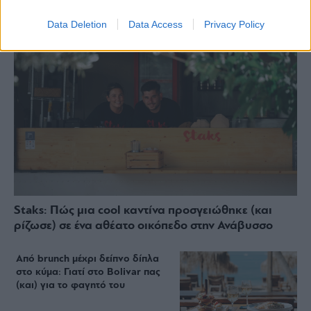
Data Deletion
Data Access
Privacy Policy
Staks: Πώς μια cool καντίνα προσγειώθηκε (και
ρίζωσε) σε ένα αθέατο οικόπεδο στην Ανάβυσσο
Από brunch μέχρι δείπνο δίπλα
στο κύμα: Γιατί στο Bolivar πας
(και) για το φαγητό του