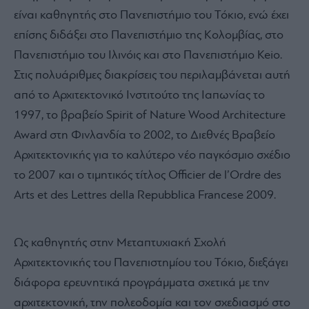
είναι καθηγητής στο Πανεπιστήμιο του Τόκιο, ενώ έχει
επίσης διδάξει στο Πανεπιστήμιο της Κολομβίας, στο
Πανεπιστήμιο του Ιλινόις και στο Πανεπιστήμιο Keio.
Στις πολυάριθμες διακρίσεις του περιλαμβάνεται αυτή
από το Αρχιτεκτονικό Ινστιτούτο της Ιαπωνίας το
1997, το βραβείο Spirit of Nature Wood Architecture
Award στη Φινλανδία το 2002, το Διεθνές Βραβείο
Αρχιτεκτονικής για το καλύτερο νέο παγκόσμιο σχέδιο
το 2007 και ο τιμητικός τίτλος Officier de l’Ordre des
Arts et des Lettres della Repubblica Francese 2009.
Ως καθηγητής στην Μεταπτυχιακή Σχολή
Αρχιτεκτονικής του Πανεπιστημίου του Τόκιο, διεξάγει
διάφορα ερευνητικά προγράμματα σχετικά με την
αρχιτεκτονική, την πολεοδομία και τον σχεδιασμό στο