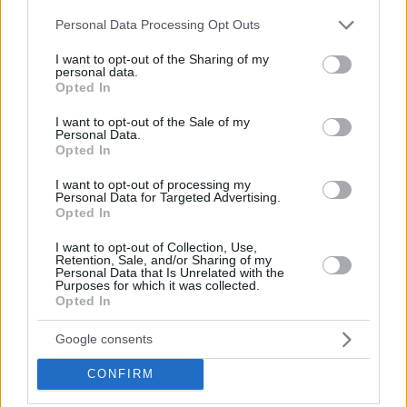
ARCHITECTURE & DESIGN
Please note that this website/app uses one or more Google
Personal Data Processing Opt Outs
Kengo Kuma: Ποιος είναι ο Ιάπωνας
services and may gather and store information including but
not limited to your visit or usage behaviour. You may click to
I want to opt-out of the Sharing of my
αρχιτέκτονας που ήρθε στο Ελληνικό
personal data.
grant or deny consent to Google and its third-party tags to
Opted In
use your data for below specified purposes in below Google
consent section.
I want to opt-out of the Sale of my
Personal Data.
Opted In
I want to opt-out of processing my
Personal Data for Targeted Advertising.
Share this
Opted In
I want to opt-out of Collection, Use,
Retention, Sale, and/or Sharing of my
Personal Data that Is Unrelated with the
Purposes for which it was collected.
Tags
Opted In
Architecture & Design
Επένδυση Ελληνικό
riviera galleria
Kengo Kuma
Google consents
CONFIRM
ΔΙΑΒΑΣΤΕ ΑΚΟΜΑ