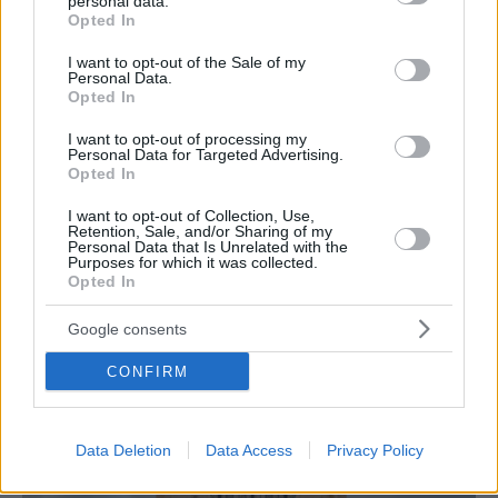
personal data.
grant or deny consent to Google and its third-party tags to
Opted In
use your data for below specified purposes in below Google
consent section.
I want to opt-out of the Sale of my
Personal Data.
Opted In
I want to opt-out of processing my
Personal Data for Targeted Advertising.
Opted In
I want to opt-out of Collection, Use,
GUIDE
Retention, Sale, and/or Sharing of my
Personal Data that Is Unrelated with the
Πού να δεις το Mουντιάλ στα νότια προάστια
Purposes for which it was collected.
Opted In
Google consents
CONFIRM
Data Deletion
Data Access
Privacy Policy