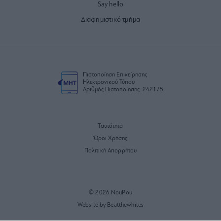
Say hello
Διαφημιστικό τμήμα
Πιστοποίηση Επιχείρησης
Ηλεκτρονικού Τύπου
Αριθμός Πιστοποίησης: 242175
Ταυτότητα
Όροι Χρήσης
Πολιτική Απορρήτου
© 2026 NouPou
Website by Beatthewhites