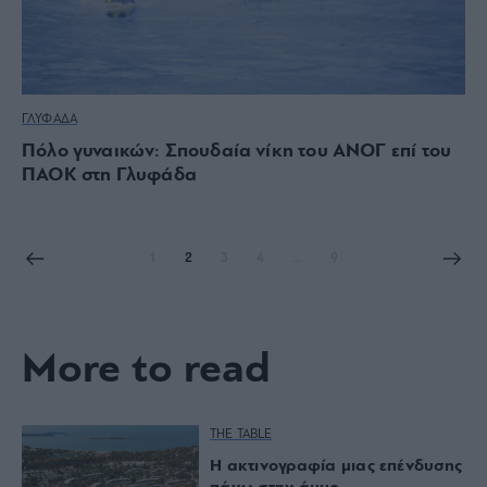
ΓΛΥΦΑΔΑ
Πόλο γυναικών: Σπουδαία νίκη του ΑΝΟΓ επί του
ΠΑΟΚ στη Γλυφάδα
1
2
3
4
…
9
More to read
THE TABLE
Η ακτινογραφία μιας επένδυσης