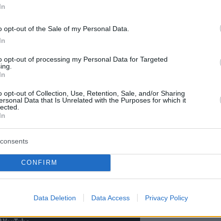
In
o opt-out of the Sale of my Personal Data.
In
να Βίσση και τα τραγούδια της:
to opt-out of processing my Personal Data for Targeted
3:00, στο Mega.
ing.
In
o opt-out of Collection, Use, Retention, Sale, and/or Sharing
ersonal Data that Is Unrelated with the Purposes for which it
lected.
In
consents
CONFIRM
Data Deletion
Data Access
Privacy Policy