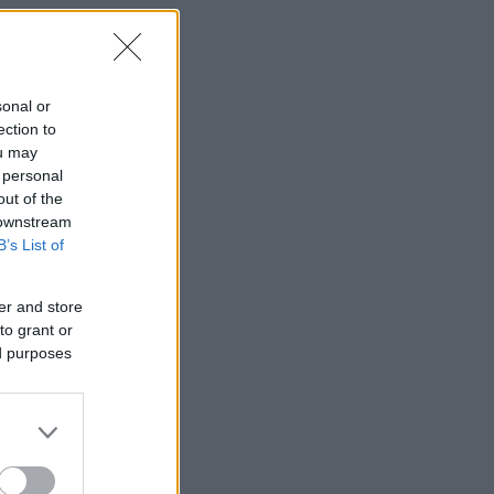
sonal or
ection to
ou may
 personal
out of the
 downstream
B’s List of
er and store
to grant or
ed purposes