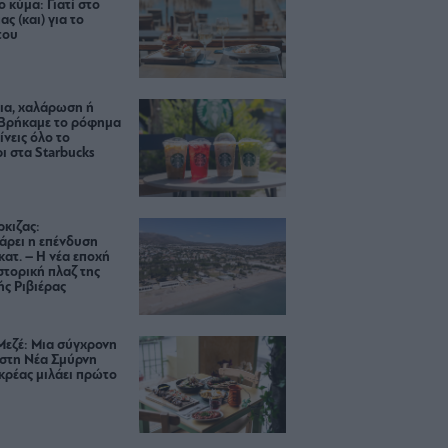
ο κύμα: Γιατί στο
ας (και) για το
του
ια, χαλάρωση ή
 Βρήκαμε το ρόφημα
ίνεις όλο το
ι στα Starbucks
κιζας:
άρει η επένδυση
κατ. – Η νέα εποχή
ιστορική πλαζ της
ς Ριβιέρας
Μεζέ: Μια σύγχρονη
 στη Νέα Σμύρνη
κρέας μιλάει πρώτο