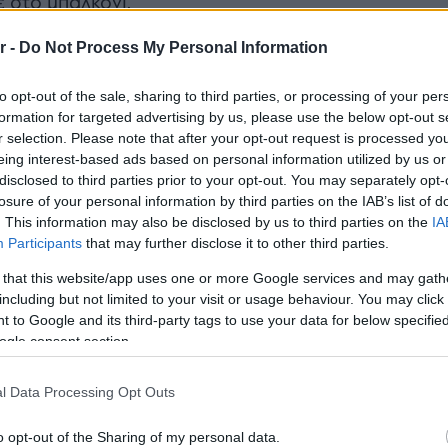
 στο μπαλκόνι.
r -
Do Not Process My Personal Information
ρια μας οι νότιοι τα περάσαμε μαζί
to opt-out of the sale, sharing to third parties, or processing of your per
formation for targeted advertising by us, please use the below opt-out s
ς. Και γι’ αυτό θα πούμε καλό μήνα
r selection. Please note that after your opt-out request is processed y
eing interest-based ads based on personal information utilized by us or
disclosed to third parties prior to your opt-out. You may separately opt-
losure of your personal information by third parties on the IAB’s list of
. This information may also be disclosed by us to third parties on the
IA
Participants
that may further disclose it to other third parties.
ουμε καλά τον Μάη πρέπει να
 that this website/app uses one or more Google services and may gath
 πει-τραγουδήσει η Άννα Βίσση.
including but not limited to your visit or usage behaviour. You may click 
 to Google and its third-party tags to use your data for below specifi
ogle consent section.
εθαίνουνε.
l Data Processing Opt Outs
o opt-out of the Sharing of my personal data.