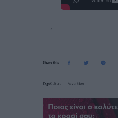
z
Share this
Culture
Άννα Βίση
Tags
Ποιος είναι ο καλύτ
το κρασί σου;