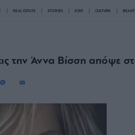
K
REAL ESTATE
STORIES
KIDS
CULTURE
BEAUT
δεις την Άννα Βίσση απόψε σ