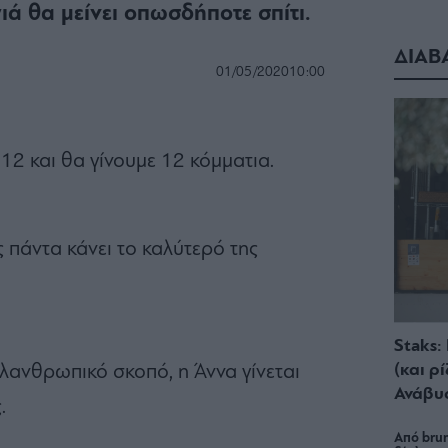
ά θα μείνει οπωσδήποτε σπίτι.
ΔΙΑΒ
01/05/2020
10:00
 12 και θα γίνουμε 12 κόμματια.
ς πάντα κάνει το καλύτερό της
Staks:
(και ρ
φιλανθρωπικό σκοπό, η Άννα γίνεται
Ανάβυ
.
Από brun