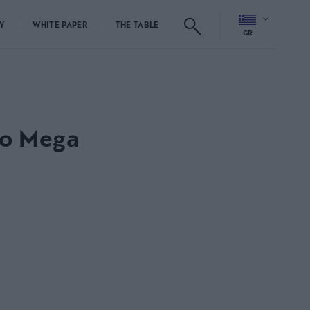
Y
WHITE PAPER
THE TABLE
GR
το Mega