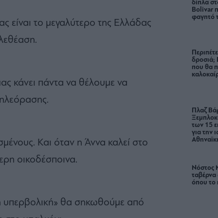
δίπλα στ
Bolivar π
φαγητό 
νας είναι το μεγαλύτερο της Ελλάδας
ηλεθέαση.
Περιπέτε
δροσιά;
που θα π
καλοκαίρ
μας κάνει πάντα να θέλουμε να
τηλεόρασης.
Πλαζ Βάρ
Ξεμπλοκ
των 15 ε
για την 
Αθηναϊκή
εσμένους. Και όταν η Άννα καλεί στο
τερη οικοδέσποινα.
Νόστος 
ταβέρνα
όπου το 
άπη υπερβολική» θα σηκωθούμε από