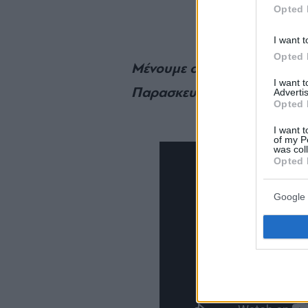
Opted 
I want t
Opted 
Μένουμε στο σπίτι με την Άν
I want 
Παρασκευή 1η Μαΐου στις 2
Advertis
Opted 
I want t
of my P
was col
Opted 
Google 