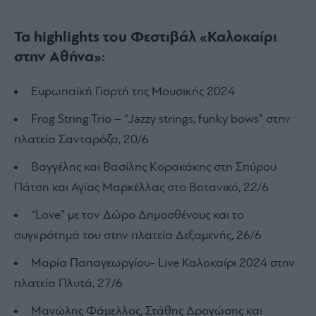
Τα highlights του Φεστιβάλ «Καλοκαίρι
στην Αθήνα»:
Ευρωπαϊκή Γιορτή της Μουσικής 2024
Frog String Trio – “Jazzy strings, funky bows” στην
πλατεία Σανταρόζα, 20/6
Βαγγέλης και Βασίλης Κορακάκης στη Σπύρου
Πάτση και Αγίας Μαρκέλλας στο Βοτανικό, 22/6
“Love” με τον Δώρο Δημοσθένους και το
συγκρότημά του στην πλατεία Δεξαμενής, 26/6
Μαρία Παπαγεωργίου- Live Καλοκαίρι 2024 στην
πλατεία Πλυτά, 27/6
Μανώλης Φάμελλος, Στάθης Δρογώσης και