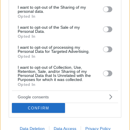
services and may gather and store information including but
του Μουσείου Μπενάκη, 10/7
not limited to your visit or usage behaviour. You may click to
I want to opt-out of the Sharing of my
personal data.
grant or deny consent to Google and its third-party tags to
Ελένη Τσαλιγοπούλου – Live Καλοκαίρι 2024 στο
Opted In
use your data for below specified purposes in below Google
θέατρο Κολωνού, 15/7
consent section.
I want to opt-out of the Sale of my
Personal Data.
Έλλη Πασπαλά: “Καλοκαιρινά βράδια έρχονται”
Opted In
στο θέατρο Κολωνού, 16/7
I want to opt-out of processing my
Personal Data for Targeted Advertising.
Ρίτα Αντωνοπούλου και Ρεβάνς σ΄ ένα αφιέρωμα
Opted In
στον Θάνο Μικρούτσικο στο θέατρο Κολωνού, 17/7
I want to opt-out of Collection, Use,
Retention, Sale, and/or Sharing of my
Αναστασία Μουτσάτσου, Γιώργος
Personal Data that Is Unrelated with the
Purposes for which it was collected.
Τοσικιάν, Σταύρος Νιφοράτος και Στέλιος
Opted In
Κατσατσίδης σ΄ ένα αφιέρωμα στον Νότη Μαυρουδή,
Google consents
θέατρο Κολωνού, 19/7
CONFIRM
Ώρα έναρξης εκδηλώσεων: 21:00
Data Deletion
Data Access
Privacy Policy