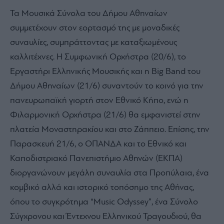
Τα Μουσικά Σύνολα του Δήμου Αθηναίων
συμμετέχουν στον εορτασμό της με μοναδικές
συναυλίες, συμπράττοντας με καταξιωμένους
καλλιτέχνες. Η Συμφωνική Ορχήστρα (20/6), το
Εργαστήρι Ελληνικής Μουσικής και η Big Band του
Δήμου Αθηναίων (21/6) συναντούν το κοινό για την
πανευρωπαϊκή γιορτή στον Εθνικό Κήπο, ενώ η
Φιλαρμονική Ορχήστρα (21/6) θα εμφανιστεί στην
πλατεία Μοναστηρακίου και στο Ζάππειο. Επίσης, την
Παρασκευή 21/6, ο ΟΠΑΝΔΑ και το Εθνικό και
Καποδιστριακό Πανεπιστήμιο Αθηνών (ΕΚΠΑ)
διοργανώνουν μεγάλη συναυλία στα Προπύλαια, ένα
κομβικό αλλά και ιστορικό τοπόσημο της Αθήνας,
όπου το συγκρότημα “Music Odyssey”, ένα Σύνολο
Σύγχρονου και Έντεχνου Ελληνικού Τραγουδιού, θα