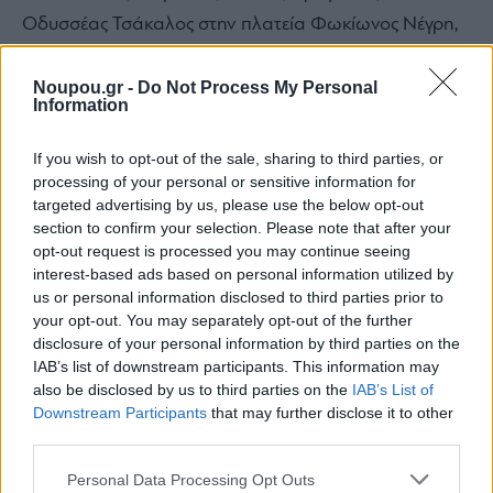
Οδυσσέας Τσάκαλος στην πλατεία Φωκίωνος Νέγρη,
25/6
Noupou.gr -
Do Not Process My Personal
Κατερίνα Τσιρίδου, Αφεντούλα Ραζέλη και Βασίλης
Information
Προδρόμου, λόφος Λαμπράκη, 2/7
If you wish to opt-out of the sale, sharing to third parties, or
Πέννυ Μπαλτατζή: “Χορεύουμε με την ψυχή μας”
processing of your personal or sensitive information for
targeted advertising by us, please use the below opt-out
στην πλατεία Δεξαμενής, 3/7
section to confirm your selection. Please note that after your
Χρήστος Θηβαίος στην πλατεία Φωκίωνος Νέγρη,
opt-out request is processed you may continue seeing
interest-based ads based on personal information utilized by
4/7
us or personal information disclosed to third parties prior to
your opt-out. You may separately opt-out of the further
Sokratis Sinopoulos – Vasilis Kostas DUO στην
disclosure of your personal information by third parties on the
πλατεία Αγίων Ασωμάτων στο Θησείο, 7/7
IAB’s list of downstream participants. This information may
also be disclosed by us to third parties on the
IAB’s List of
Χαΐνηδες στο λόφο Λαμπράκη, 9/7
Downstream Participants
that may further disclose it to other
third parties.
Συμφωνική Ορχήστρα Δήμου Αθηναίων υπό τη
μουσική διεύθυνση του Βύρωνα Φιδετζή στο Αίθριο
Please note that this website/app uses one or more Google
Personal Data Processing Opt Outs