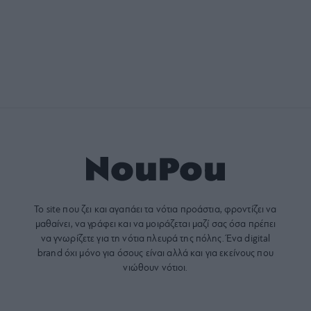
Το site που ζει και αγαπάει τα
νότια προάστια
, φροντίζει να
μαθαίνει, να γράφει και να μοιράζεται μαζί σας όσα πρέπει
να γνωρίζετε για τη νότια πλευρά της πόλης. Ένα digital
brand όχι μόνο για όσους είναι αλλά και για εκείνους που
νιώθουν νότιοι.