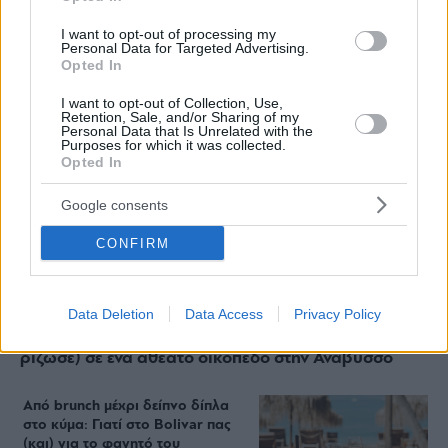
ΔΙΑΒΑΣΤΕ ΑΚΟΜΑ
I want to opt-out of processing my
Personal Data for Targeted Advertising.
Opted In
I want to opt-out of Collection, Use,
Retention, Sale, and/or Sharing of my
Personal Data that Is Unrelated with the
Purposes for which it was collected.
Opted In
Google consents
CONFIRM
Data Deletion
Data Access
Privacy Policy
Staks: Πώς μια cool καντίνα προσγειώθηκε (και
ρίζωσε) σε ένα αθέατο οικόπεδο στην Ανάβυσσο
Από brunch μέχρι δείπνο δίπλα
στο κύμα: Γιατί στο Bolivar πας
(και) για το φαγητό του