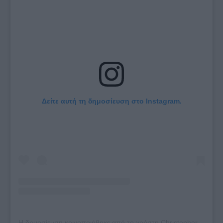
Δείτε αυτή τη δημοσίευση στο Instagram.
Η δημοσίευση κοινοποιήθηκε από το χρήστη Christopher Papakaliatis (@christopherpapakaliatis)