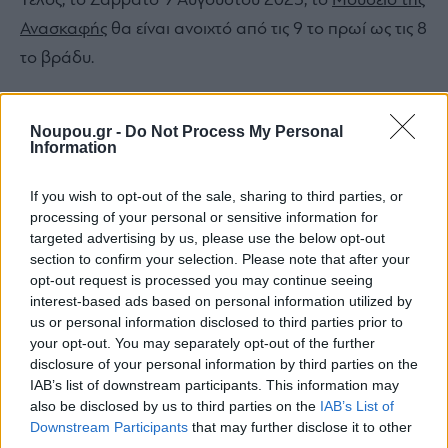
Τέλος, το Σάββατο 9 Αυγούστου 2025, το
Μουσείο της
Ανασκαφής
θα είναι ανοιχτό από τις 9 το πρωί ως τις 8
το βράδυ.
Noupou.gr -
Do Not Process My Personal
Information
If you wish to opt-out of the sale, sharing to third parties, or
Share this
processing of your personal or sensitive information for
targeted advertising by us, please use the below opt-out
section to confirm your selection. Please note that after your
opt-out request is processed you may continue seeing
Tags
Culture
μουσείο Ακρόπολης
αυγουστιάτικη πανσέληνος
interest-based ads based on personal information utilized by
us or personal information disclosed to third parties prior to
Summer Guide 2025
Summer Out & About
your opt-out. You may separately opt-out of the further
disclosure of your personal information by third parties on the
IAB’s list of downstream participants. This information may
also be disclosed by us to third parties on the
IAB’s List of
Ξέρεις να διαβάζεις την ετικέτα
Downstream Participants
that may further disclose it to other
third parties.