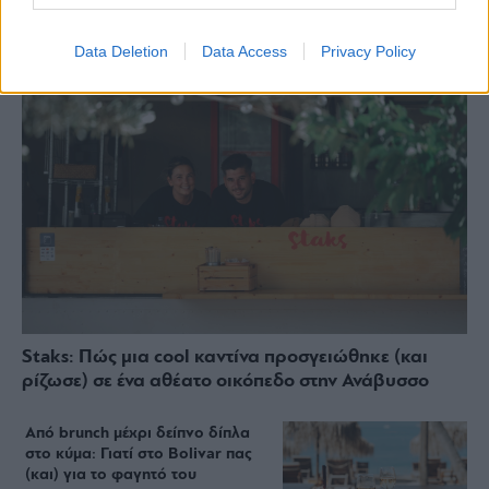
Data Deletion
Data Access
Privacy Policy
Staks: Πώς μια cool καντίνα προσγειώθηκε (και
ρίζωσε) σε ένα αθέατο οικόπεδο στην Ανάβυσσο
Από brunch μέχρι δείπνο δίπλα
στο κύμα: Γιατί στο Bolivar πας
(και) για το φαγητό του