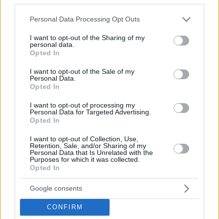
ενός κρασιού;
Please note that this website/app uses one or more Google
Personal Data Processing Opt Outs
services and may gather and store information including but
not limited to your visit or usage behaviour. You may click to
I want to opt-out of the Sharing of my
personal data.
grant or deny consent to Google and its third-party tags to
Opted In
use your data for below specified purposes in below Google
consent section.
I want to opt-out of the Sale of my
Personal Data.
Opted In
I want to opt-out of processing my
Personal Data for Targeted Advertising.
Opted In
I want to opt-out of Collection, Use,
Retention, Sale, and/or Sharing of my
Personal Data that Is Unrelated with the
Purposes for which it was collected.
Opted In
Google consents
CONFIRM
ΔΙΑΒΑΣΤΕ ΑΚΟΜΑ