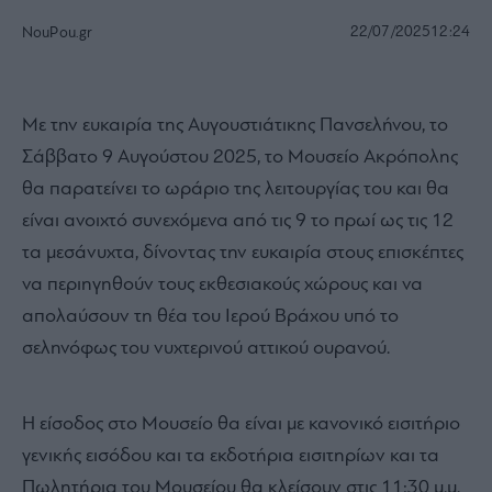
22/07/2025
12:24
NouPou.gr
Με την ευκαιρία της Αυγουστιάτικης Πανσελήνου, το
Σάββατο 9 Αυγούστου 2025, το Μουσείο Ακρόπολης
θα παρατείνει το ωράριο της λειτουργίας του και θα
είναι ανοιχτό συνεχόμενα από τις 9 το πρωί ως τις 12
τα μεσάνυχτα, δίνοντας την ευκαιρία στους επισκέπτες
να περιηγηθούν τους εκθεσιακούς χώρους και να
απολαύσουν τη θέα του Ιερού Βράχου υπό το
σεληνόφως του νυχτερινού αττικού ουρανού.
Η είσοδος στο Μουσείο θα είναι με κανονικό εισιτήριο
γενικής εισόδου και τα εκδοτήρια εισιτηρίων και τα
Πωλητήρια του Μουσείου θα κλείσουν στις 11:30 μ.μ.