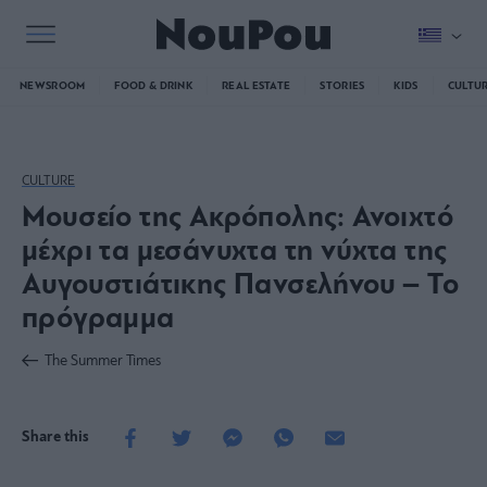
NEWSROOM
FOOD & DRINK
REAL ESTATE
STORIES
KIDS
CULTU
CULTURE
Μουσείο της Ακρόπολης: Ανοιχτό
μέχρι τα μεσάνυχτα τη νύχτα της
Αυγουστιάτικης Πανσελήνου – Το
πρόγραμμα
The Summer Times
Share this