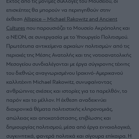
Εκτός από τις μόνιμες συλλογές του Μουσείου, οι
επισκέπτες θα μπορούν να περιηγηθούν στην
έκθεση
Allspice – Michael Rakowitz and Ancient
Cultures
που παρουσιάζει το Μουσείο Ακρόπολης και
ο ΝΕΟΝ, σε συνεργασία με το Υπουργείο Πολιτισμού.
Πρωτότυπα αντικείμενα αρχαίων πολιτισμών από τις
περιοχές της Μέσης Ανατολής και της νοτιοανατολικής
Μεσογείου συνδιαλέγονται με έργα σύγχρονης τέχνης
του διεθνώς αναγνωρισμένου Ιρακινό-Αμερικανού
καλλιτέχνη Michael Rakowitz, συνυφαίνοντας
ανθρώπινες σχέσεις και ιστορίες για το παρελθόν, το
παρόν και το μέλλον. Η έκθεση αναδεικνύει
διαχρονικά θέματα πολιτιστικής κληρονομιάς,
απώλειας και αποκατάστασης, επιβίωσης και
δημιουργίας πολιτισμού, μέσα από έργα εννοιολογικά,
συγκινητικά, φανερά πολιτικά και σίγουρα επίκαιρα. Η