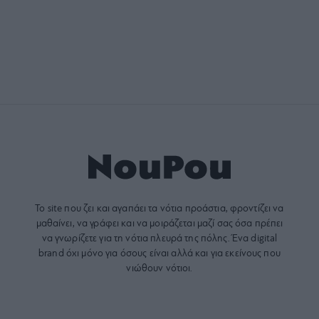
Το site που ζει και αγαπάει τα
νότια προάστια
, φροντίζει να
μαθαίνει, να γράφει και να μοιράζεται μαζί σας όσα πρέπει
να γνωρίζετε για τη νότια πλευρά της πόλης. Ένα digital
brand όχι μόνο για όσους είναι αλλά και για εκείνους που
νιώθουν νότιοι.