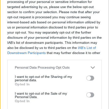
processing of your personal or sensitive information for
targeted advertising by us, please use the below opt-out
Facebook
section to confirm your selection. Please note that after your
opt-out request is processed you may continue seeing
Instagram
interest-based ads based on personal information utilized by
us or personal information disclosed to third parties prior to
your opt-out. You may separately opt-out of the further
disclosure of your personal information by third parties on the
IAB’s list of downstream participants. This information may
also be disclosed by us to third parties on the
IAB’s List of
Downstream Participants
that may further disclose it to other
third parties.
Share this
Please note that this website/app uses one or more Google
Personal Data Processing Opt Outs
services and may gather and store information including but
not limited to your visit or usage behaviour. You may click to
I want to opt-out of the Sharing of my
personal data.
grant or deny consent to Google and its third-party tags to
Opted In
Tags
Μουσική
bolivar
use your data for below specified purposes in below Google
consent section.
I want to opt-out of the Sale of my
Personal Data.
Opted In
Ξέρεις να διαβάζεις την ετικέτα