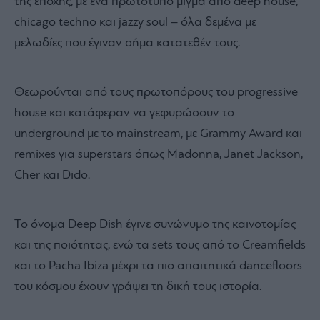
της εποχής, με ένα πρωτότυπο μίγμα από deep house,
chicago techno και jazzy soul – όλα δεμένα με
μελωδίες που έγιναν σήμα κατατεθέν τους.
Θεωρούνται από τους πρωτοπόρους του progressive
house και κατάφεραν να γεφυρώσουν το
underground με το mainstream, με Grammy Award και
remixes για superstars όπως Madonna, Janet Jackson,
Cher και Dido.
Το όνομα Deep Dish έγινε συνώνυμο της καινοτομίας
και της ποιότητας, ενώ τα sets τους από το Creamfields
και το Pacha Ibiza μέχρι τα πιο απαιτητικά dancefloors
του κόσμου έχουν γράψει τη δική τους ιστορία.