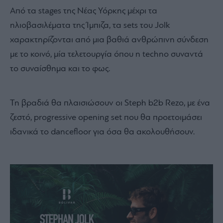
Από τα stages της Νέας Υόρκης μέχρι τα
ηλιοβασιλέματα της Ίμπιζα, τα sets του Jolk
χαρακτηρίζονται από μια βαθιά ανθρώπινη σύνδεση
με το κοινό, μία τελετουργία όπου η techno συναντά
το συναίσθημα και το φως.
Τη βραδιά θα πλαισιώσουν οι Steph b2b Rezo, με ένα
ζεστό, progressive opening set που θα προετοιμάσει
ιδανικά το dancefloor για όσα θα ακολουθήσουν.