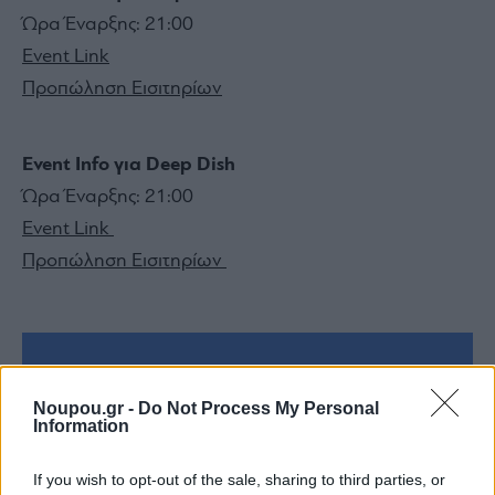
Ώρα Έναρξης: 21:00
Event Link
Προπώληση Εισιτηρίων
Event Info για Deep Dish
Ώρα Έναρξης: 21:00
Event Link
Προπώληση Εισιτηρίων
Bolivar Beach Club
Noupou.gr -
Do Not Process My Personal
Information
Ακτή του Ήλιου, Λεωφ. Ποσειδώνος, Άλιμος
If you wish to opt-out of the sale, sharing to third parties, or
6970367684