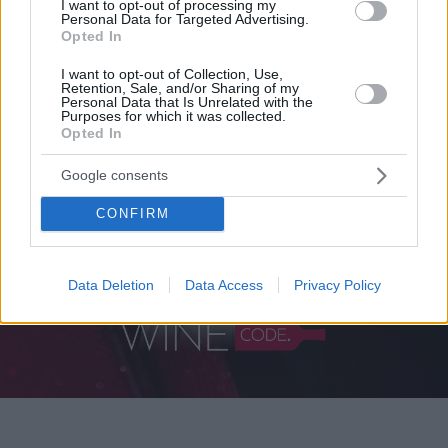
I want to opt-out of processing my
Personal Data for Targeted Advertising.
ενός κρασιού;
Opted In
I want to opt-out of Collection, Use,
Retention, Sale, and/or Sharing of my
Personal Data that Is Unrelated with the
Purposes for which it was collected.
Opted In
Google consents
CONFIRM
Data Deletion
Data Access
Privacy Policy