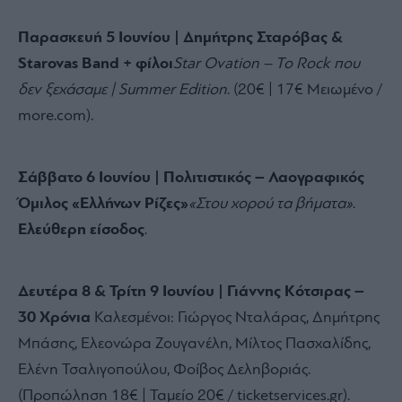
Παρασκευή 5 Ιουνίου | Δημήτρης Σταρόβας &
Starovas Band + φίλοι
Star Ovation – Το Rock που
δεν ξεχάσαμε | Summer Edition
.
(20€ | 17€ Μειωμένο /
more.
com).
Σάββατο 6 Ιουνίου | Πολιτιστικός – Λαογραφικός
Όμιλος «Ελλήνων Ρίζες»
«Στου χορού τα βήματα»
.
Ελεύθερη είσοδος
.
Δευτέρα 8 & Τρίτη 9 Ιουνίου | Γιάννης Κότσιρας –
30 Χρόνια
Καλεσμένοι:
Γιώργος Νταλάρας,
Δημήτρης
Μπάσης,
Ελεονώρα Ζουγανέλη,
Μίλτος Πασχαλίδης,
Ελένη Τσαλιγοπούλου,
Φοίβος Δεληβοριάς.
(Προπώληση 18€ | Ταμείο 20€ / ticketservices.
gr).