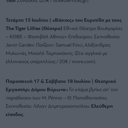
Tour
Συναυλία.
(20€ / ticketservices.
gr).
Τετάρτη 15 Ιουλίου | «Βάκχες» του Ευριπίδη με τους
The Tiger Lillies (Θέατρο)
Εθνικό Θέατρο Βουλγαρίας
– ΚΘΒΕ – Φεστιβάλ Αθηνών Επιδαύρου.
Σκηνοθεσία:
Javor Gardev.
Παίζουν:
Samuel Finci,
Αλέξανδρος
Μυλωνάς,
Μιχαήλ Ταμπακάκης.
(Στα αγγλικά με
ελληνικούς υπέρτιτλους / 20€ / more.
com).
Παρασκευή 17 & Σάββατο 18 Ιουλίου | Θεατρικό
Εργαστήρι Δήμου Βύρωνα
«Το κλάμα βγήκε απ’ τον
παράδεισο»
των Μ.
Ρέππα – Θ.
Παπαθανασίου.
Σκηνοθεσία:
Λίλιαν Δημητρακοπούλου.
Ελεύθερη
είσοδος
.