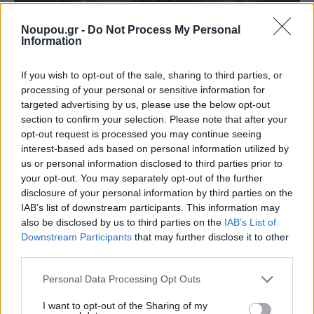
Noupou.gr -
Do Not Process My Personal
Information
If you wish to opt-out of the sale, sharing to third parties, or
processing of your personal or sensitive information for
targeted advertising by us, please use the below opt-out
section to confirm your selection. Please note that after your
opt-out request is processed you may continue seeing
interest-based ads based on personal information utilized by
us or personal information disclosed to third parties prior to
your opt-out. You may separately opt-out of the further
disclosure of your personal information by third parties on the
IAB’s list of downstream participants. This information may
also be disclosed by us to third parties on the
IAB’s List of
Τρίτη 30 Ιουνίου | «Ρωμαίος και Ιουλιέττα» του
Downstream Participants
that may further disclose it to other
Μποστ (Θέατρο)
ΔΗΠΕΘΕ Κρήτης – ART INFO.
third parties.
Σκηνοθεσία:
Νικορέστης Χανιωτάκης.
Παίζουν:
Υρώ
Please note that this website/app uses one or more Google
Personal Data Processing Opt Outs
services and may gather and store information including but
Μανέ,
Άκης Σακελλαρίου,
Γιάννης Δρακόπουλος,
not limited to your visit or usage behaviour. You may click to
I want to opt-out of the Sharing of my
Σπύρος Μπιμπίλας,
Γιάννης Ζουγανέλης.
(22€ | 20€