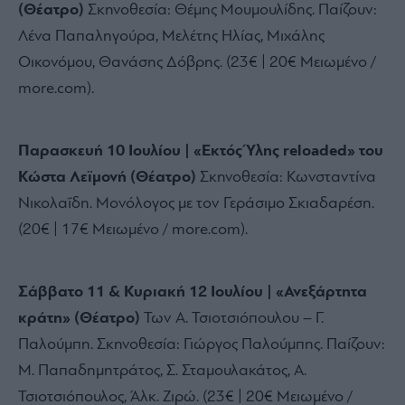
(Θέατρο)
Σκηνοθεσία:
Θέμης Μουμουλίδης.
Παίζουν:
Λένα Παπαληγούρα,
Μελέτης Ηλίας,
Μιχάλης
Οικονόμου,
Θανάσης Δόβρης.
(23€ | 20€ Μειωμένο /
more.
com).
Παρασκευή 10 Ιουλίου | «Εκτός Ύλης reloaded» του
Κώστα Λεϊμονή (Θέατρο)
Σκηνοθεσία:
Κωνσταντίνα
Νικολαΐδη.
Μονόλογος με τον Γεράσιμο Σκιαδαρέση.
(20€ | 17€ Μειωμένο / more.
com).
Σάββατο 11 & Κυριακή 12 Ιουλίου | «Ανεξάρτητα
κράτη» (Θέατρο)
Των Α.
Τσιοτσιόπουλου – Γ.
Παλούμπη.
Σκηνοθεσία:
Γιώργος Παλούμπης.
Παίζουν:
Μ.
Παπαδημητράτος,
Σ.
Σταμουλακάτος,
Α.
Τσιοτσιόπουλος,
Άλκ.
Ζιρώ.
(23€ | 20€ Μειωμένο /