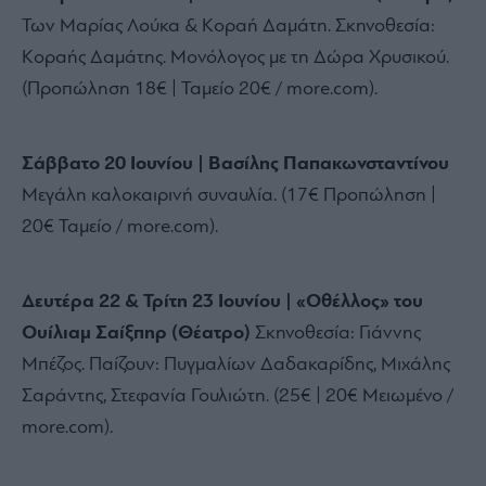
Των Μαρίας Λούκα & Κοραή Δαμάτη.
Σκηνοθεσία:
Κοραής Δαμάτης.
Μονόλογος με τη Δώρα Χρυσικού.
(Προπώληση 18€ | Ταμείο 20€ / more.
com).
Σάββατο 20 Ιουνίου | Βασίλης Παπακωνσταντίνου
Μεγάλη καλοκαιρινή συναυλία.
(17€ Προπώληση |
20€ Ταμείο / more.
com).
Δευτέρα 22 & Τρίτη 23 Ιουνίου | «Οθέλλος» του
Ουίλιαμ Σαίξπηρ (Θέατρο)
Σκηνοθεσία:
Γιάννης
Μπέζος.
Παίζουν:
Πυγμαλίων Δαδακαρίδης,
Μιχάλης
Σαράντης,
Στεφανία Γουλιώτη.
(25€ | 20€ Μειωμένο /
more.
com).