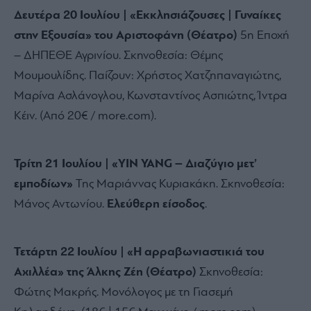
Δευτέρα 20 Ιουλίου | «Εκκλησιάζουσες | Γυναίκες
στην Εξουσία» του Αριστοφάνη (Θέατρο)
5η Εποχή
– ΔΗΠΕΘΕ Αγρινίου.
Σκηνοθεσία:
Θέμης
Μουμουλίδης.
Παίζουν:
Χρήστος Χατζηπαναγιώτης,
Μαρίνα Ασλάνογλου,
Κωνσταντίνος Ασπιώτης,
Ίντρα
Κέιν.
(Από 20€ / more.
com).
Τρίτη 21 Ιουλίου | «YIN YANG – Διαζύγιο μετ’
εμποδίων»
Της Μαριάννας Κυριακάκη.
Σκηνοθεσία:
Μάνος Αντωνίου.
Ελεύθερη είσοδος
.
Τετάρτη 22 Ιουλίου | «Η αρραβωνιαστικιά του
Αχιλλέα» της Άλκης Ζέη (Θέατρο)
Σκηνοθεσία:
Φώτης Μακρής.
Μονόλογος με τη Γιασεμή