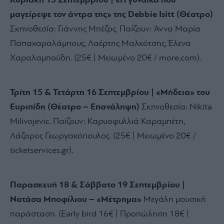
Κυριακή 13 Σεπτεμβρίου | «Η γυναίκα που
μαγείρεψε τον άντρα της» της Debbie Isitt (Θέατρο)
Σκηνοθεσία: Γιάννης Μπέζος. Παίζουν: Άννα Μαρία
Παπαχαραλάμπους, Λαέρτης Μαλκότσης, Έλενα
Χαραλαμπούδη. (25€ | Μειωμένο 20€ / more.com).
Τρίτη 15 & Τετάρτη 16 Σεπτεμβρίου | «Μήδεια» του
Ευριπίδη (Θέατρο – Επανάληψη)
Σκηνοθεσία: Nikita
Milivojevic. Παίζουν: Καρυοφυλλιά Καραμπέτη,
Λάζαρος Γεωργακόπουλος. (25€ | Μειωμένο 20€ /
ticketservices.gr).
Παρασκευή 18 & Σάββατο 19 Σεπτεμβρίου |
Νατάσα Μποφίλιου – «Μέτρημα»
Μεγάλη μουσική
παράσταση. (Early bird 16€ | Προπώληση 18€ |