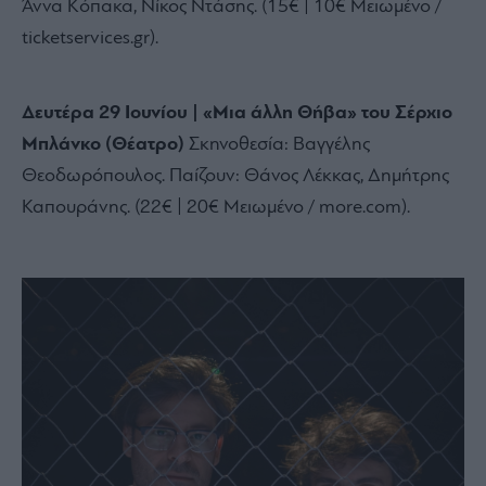
Άννα Κόπακα,
Νίκος Ντάσης.
(15€ | 10€ Μειωμένο /
ticketservices.
gr).
Δευτέρα 29 Ιουνίου | «Μια άλλη Θήβα» του Σέρχιο
Μπλάνκο (Θέατρο)
Σκηνοθεσία:
Βαγγέλης
Θεοδωρόπουλος.
Παίζουν:
Θάνος Λέκκας,
Δημήτρης
Καπουράνης.
(22€ | 20€ Μειωμένο / more.
com).