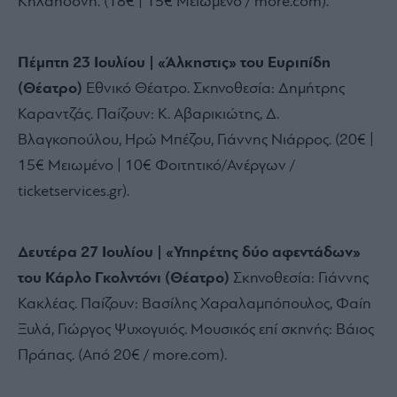
Κηλαηδόνη.
(18€ | 15€ Μειωμένο / more.
com).
Πέμπτη 23 Ιουλίου | «Άλκηστις» του Ευριπίδη
(Θέατρο)
Εθνικό Θέατρο.
Σκηνοθεσία:
Δημήτρης
Καραντζάς.
Παίζουν:
Κ.
Αβαρικιώτης,
Δ.
Βλαγκοπούλου,
Ηρώ Μπέζου,
Γιάννης Νιάρρος.
(20€ |
15€ Μειωμένο | 10€ Φοιτητικό/Ανέργων /
ticketservices.
gr).
Δευτέρα 27 Ιουλίου | «Υπηρέτης δύο αφεντάδων»
του Κάρλο Γκολντόνι (Θέατρο)
Σκηνοθεσία:
Γιάννης
Κακλέας.
Παίζουν:
Βασίλης Χαραλαμπόπουλος,
Φαίη
Ξυλά,
Γιώργος Ψυχογυιός.
Μουσικός επί σκηνής:
Βάιος
Πράπας.
(Από 20€ / more.
com).