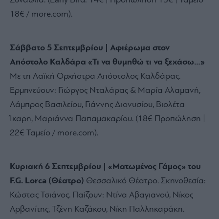
Συναυλία. (Early Bird: 14€ | Προπώληση 15€ | Ταμείο
18€ / more.com).
Σάββατο 5 Σεπτεμβρίου | Αφιέρωμα στον
Απόστολο Καλδάρα «Τι να θυμηθώ τι να ξεχάσω…»
Με τη Λαϊκή Ορχήστρα Απόστολος Καλδάρας.
Ερμηνεύουν: Γιώργος Νταλάρας & Μαρία Αλαμανή,
Λάμπρος Βασιλείου, Γιάννης Διονυσίου, Βιολέτα
Ίκαρη, Μαριάννα Παπαμακαρίου. (18€ Προπώληση |
22€ Ταμείο / more.com).
Κυριακή 6 Σεπτεμβρίου | «Ματωμένος Γάμος» του
F.G. Lorca (Θέατρο)
Θεσσαλικό Θέατρο. Σκηνοθεσία:
Κώστας Τσιάνος. Παίζουν: Ντίνα Αβαγιανού, Νίκος
Αρβανίτης, Τζένη Καζάκου, Νίκη Παλληκαράκη.