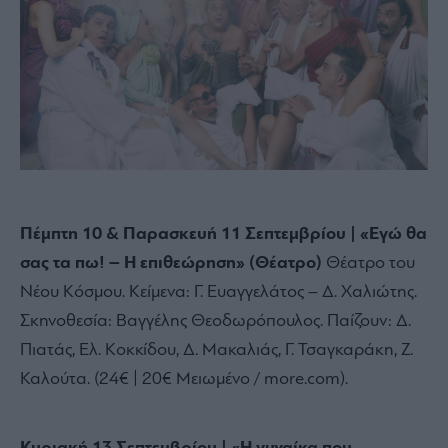
Πέμπτη 10 & Παρασκευή 11 Σεπτεμβρίου | «Εγώ θα
σας τα πω! – Η επιθεώρηση» (Θέατρο)
Θέατρο του
Νέου Κόσμου. Κείμενα: Γ. Ευαγγελάτος – Δ. Χαλιώτης.
Σκηνοθεσία: Βαγγέλης Θεοδωρόπουλος. Παίζουν: Δ.
Πιατάς, Ελ. Κοκκίδου, Δ. Μακαλιάς, Γ. Τσαγκαράκη, Ζ.
Καλούτα. (24€ | 20€ Μειωμένο / more.com).