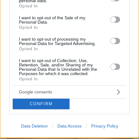
personal data.
grant or deny consent to Google and its third-party tags to
Opted In
Μειωμένο / more.
com).
use your data for below specified purposes in below Google
consent section.
I want to opt-out of the Sale of my
Personal Data.
Opted In
ΙΟΥΛΙΟΣ 2026
I want to opt-out of processing my
Τετάρτη 1 Ιουλίου | «Στρακαστρούκες» του
Personal Data for Targeted Advertising.
Opted In
Δημήτρη Σαμόλη (Θέατρο)
Σκηνοθεσία:
Μάριος
I want to opt-out of Collection, Use,
Κακουλλής.
Μονόλογος με τον Δημήτρη Σαμόλη.
(20€
Retention, Sale, and/or Sharing of my
Personal Data that Is Unrelated with the
| 17€ Μειωμένο / more.
com).
Purposes for which it was collected.
Opted In
Google consents
CONFIRM
Data Deletion
Data Access
Privacy Policy