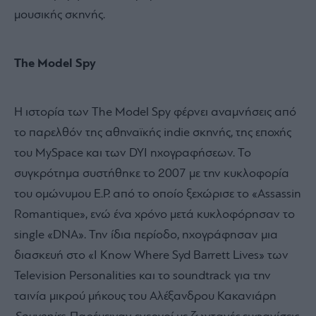
μουσικής σκηνής.
The Model Spy
Η ιστορία των Τhe Model Spy φέρνει αναμνήσεις από
το παρελθόν της αθηναϊκής indie σκηνής, της εποχής
του MySpace και των DYI ηχογραφήσεων. Το
συγκρότημα συστήθηκε το 2007 με την κυκλοφορία
του ομώνυμου E.P. από το οποίο ξεχώρισε το «Assassin
Romantique», ενώ ένα χρόνο μετά κυκλοφόρησαν το
single «DNA». Την ίδια περίοδο, ηχογράφησαν μια
διασκευή στο «I Know Where Syd Barrett Lives» των
Television Personalities και το soundtrack για την
ταινία μικρού μήκους του Αλέξανδρου Κακανιάρη