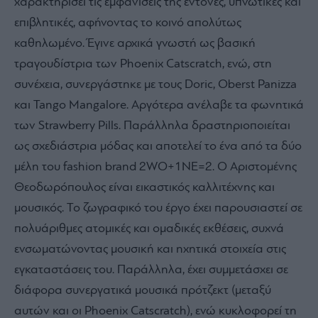
χαρακτηρίσει τις εμφανίσεις της έντονες, υπνωτικές και
επιβλητικές, αφήνοντας το κοινό απολύτως
καθηλωμένο. Έγινε αρχικά γνωστή ως βασική
τραγουδίστρια των Phoenix Catscratch, ενώ, στη
συνέχεια, συνεργάστηκε με τους Doric, Oberst Panizza
και Tango Mangalore. Αργότερα ανέλαβε τα φωνητικά
των Strawberry Pills. Παράλληλα δραστηριοποιείται
ως σχεδιάστρια μόδας και αποτελεί το ένα από τα δύο
μέλη του fashion brand 2WO+1NE=2. Ο Αριστομένης
Θεοδωρόπουλος είναι εικαστικός καλλιτέχνης και
μουσικός. Το ζωγραφικό του έργο έχει παρουσιαστεί σε
πολυάριθμες ατομικές και ομαδικές εκθέσεις, συχνά
ενσωματώνοντας μουσική και ηχητικά στοιχεία στις
εγκαταστάσεις του. Παράλληλα, έχει συμμετάσχει σε
διάφορα συνεργατικά μουσικά πρότζεκτ (μεταξύ
αυτών και οι Phoenix Catscratch), ενώ κυκλοφορεί τη