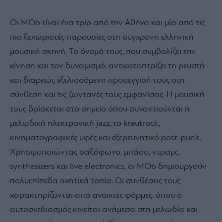
Οι MOb είναι ένα τρίο από την Αθήνα και μία από τις
πιο ξεχωριστές παρουσίες στη σύγχρονη ελληνική
μουσική σκηνή. Το όνομά τους, που συμβολίζει την
κίνηση και τον δυναμισμό, αντικατοπτρίζει τη ρευστή
και διαρκώς εξελισσόμενη προσέγγισή τους στη
σύνθεση και τις ζωντανές τους εμφανίσεις. Η μουσική
τους βρίσκεται στο σημείο όπου συναντιούνται η
μελωδική ηλεκτρονική jazz, το krautrock,
κινηματογραφικές υφές και εξερευνητικό post-punk.
Χρησιμοποιώντας σαξόφωνο, μπάσο, ντραμς,
synthesizers και live electronics, οι MOb δημιουργούν
πολυεπίπεδα ηχητικά τοπία. Οι συνθέσεις τους
χαρακτηρίζονται από ανοιχτές φόρμες, όπου ο
αυτοσχεδιασμός κινείται ανάμεσα στη μελωδία και