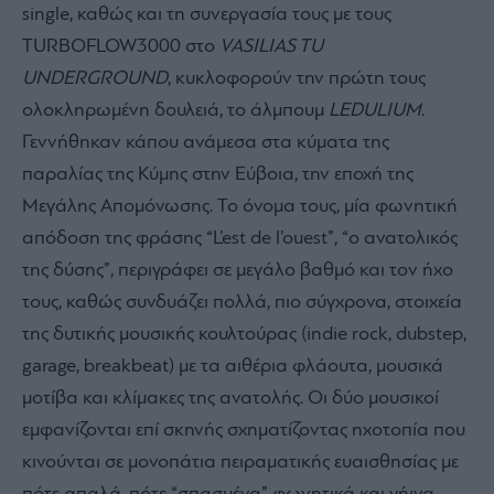
single, καθώς και τη συνεργασία τους με τους
TURBOFLOW3000 στο
VASILIAS TU
UNDERGROUND
, κυκλοφορούν την πρώτη τους
ολοκληρωμένη δουλειά, το άλμπουμ
LEDULIUM
.
Γεννήθηκαν κάπου ανάμεσα στα κύματα της
παραλίας της Κύμης στην Εύβοια, την εποχή της
Μεγάλης Απομόνωσης. Το όνομα τους, μία φωνητική
απόδοση της φράσης “L’est de l’ouest”, “ο ανατολικός
της δύσης”, περιγράφει σε μεγάλο βαθμό και τον ήχο
τους, καθώς συνδυάζει πολλά, πιο σύγχρονα, στοιχεία
της δυτικής μουσικής κουλτούρας (indie rock, dubstep,
garage, breakbeat) με τα αιθέρια φλάουτα, μουσικά
μοτίβα και κλίμακες της ανατολής. Οι δύο μουσικοί
εμφανίζονται επί σκηνής σχηματίζοντας ηχοτοπία που
κινούνται σε μονοπάτια πειραματικής ευαισθησίας με