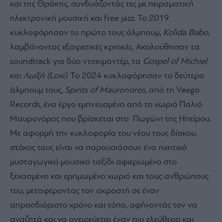
και της Θράκης, συνδυάζοντάς τες με πειραματική
ηλεκτρονική μουσική και free jazz. Το 2019
κυκλοφόρησαν το πρώτο τους άλμπουμ,
Kolida Babo
,
λαμβάνοντας εξαιρετικές κριτικές. Ακολούθησαν τα
soundtrack για δύο ντοκιμαντέρ, τα
Gospel of Michiel
και
Λωξή (Loxi)
. Το 2024 κυκλοφόρησαν το δεύτερο
άλμπουμ τους,
Spirits of Mauronoros
, από τη Veego
Records, ένα έργο εμπνευσμένο από το χωριό Παλιό
Μαυρονόρος που βρίσκεται στο Πωγώνι της Ηπείρου.
Με αφορμή την κυκλοφορία του νέου τους δίσκου,
στόχος τους είναι να παρουσιάσουν ένα ηχητικό
μυσταγωγικό μουσικό ταξίδι αφιερωμένο στο
ξεχασμένο και ερημωμένο χωριό και τους ανθρώπους
του, μεταφέροντας τον ακροατή σε έναν
απροσδιόριστο χρόνο και τόπο, αφήνοντάς τον να
αναζητά και να ονειρεύεται έναν πιο ελεύθερο και