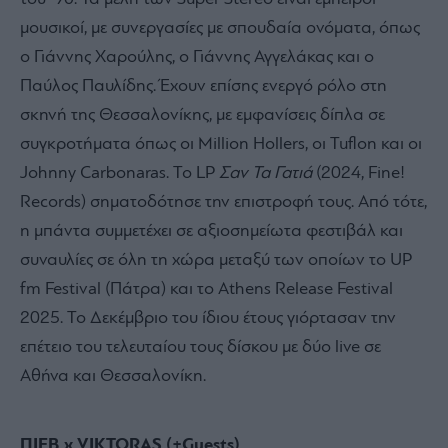
μουσικοί, με συνεργασίες με σπουδαία ονόματα, όπως
ο Γιάννης Χαρούλης, ο Γιάννης Αγγελάκας και ο
Παύλος Παυλίδης. Έχουν επίσης ενεργό ρόλο στη
σκηνή της Θεσσαλονίκης, με εμφανίσεις δίπλα σε
συγκροτήματα όπως οι Million Hollers, οι Tuflon και οι
Johnny Carbonaras. Το LP
Σαν Τα Γατιά
(2024, Fine!
Records) σηματοδότησε την επιστροφή τους. Από τότε,
η μπάντα συμμετέχει σε αξιοσημείωτα φεστιβάλ και
συναυλίες σε όλη τη χώρα μεταξύ των οποίων το UP
fm Festival (Πάτρα) και το Athens Release Festival
2025. Το Δεκέμβριο του ίδιου έτους γιόρτασαν την
επέτειο του τελευταίου τους δίσκου με δύο live σε
Αθήνα και Θεσσαλονίκη.
ΠΙΕΒ x VIKTORAS (+Guests)