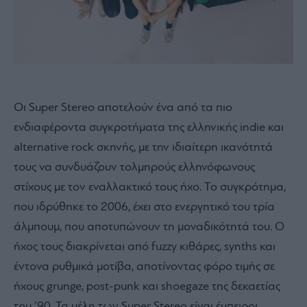
Οι Super Stereo αποτελούν ένα από τα πιο
ενδιαφέροντα συγκροτήματα της ελληνικής indie και
alternative rock σκηνής, με την ιδιαίτερη ικανότητά
τους να συνδυάζουν τολμηρούς ελληνόφωνους
στίχους με τον εναλλακτικό τους ήχο. Το συγκρότημα,
που ιδρύθηκε το 2006, έχει στο ενεργητικό του τρία
άλμπουμ, που αποτυπώνουν τη μοναδικότητά του. Ο
ήχος τους διακρίνεται από fuzzy κιθάρες, synths και
έντονα ρυθμικά μοτίβα, αποτίνοντας φόρο τιμής σε
ήχους grunge, post-punk και shoegaze της δεκαετίας
του ’90. Τα μέλη των Super Stereo είναι έμπειροι