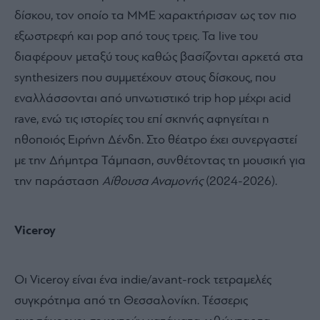
δίσκου, τον οποίο τα ΜΜΕ χαρακτήρισαν ως τον πιο
εξωστρεφή και pop από τους τρεις. Τα live του
διαφέρουν μεταξύ τους καθώς βασίζονται αρκετά στα
synthesizers που συμμετέχουν στους δίσκους, που
εναλλάσσονται από υπνωτιστικό trip hop μέχρι acid
rave, ενώ τις ιστορίες του επί σκηνής αφηγείται η
ηθοποιός Ειρήνη Δένδη. Στο θέατρο έχει συνεργαστεί
με την Δήμητρα Τάμπαση, συνθέτοντας τη μουσική για
την παράσταση
Αίθουσα Αναμονής
(2024-2026).
Viceroy
Οι Viceroy είναι ένα indie/avant-rock τετραμελές
συγκρότημα από τη Θεσσαλονίκη. Τέσσερις