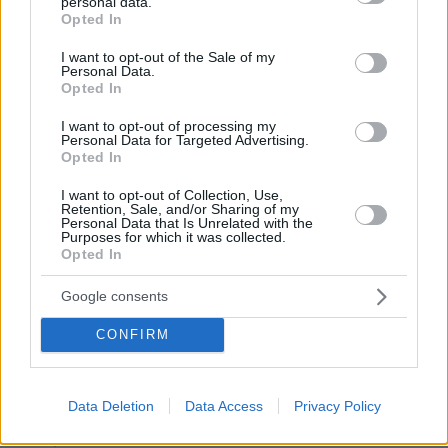
personal data.
grant or deny consent to Google and its third-party tags to
Opted In
Σάββατο 11/07, 20.00 | Veego Records
use your data for below specified purposes in below Google
consent section.
I want to opt-out of the Sale of my
Personal Data.
Η Veego Records αποτελεί ανεξάρτητη δισκογραφική
Opted In
πρωτοβουλία με διαρκή παρουσία στη σύγχρονη
I want to opt-out of processing my
εναλλακτική μουσική σκηνή. Μέσα από τη
Personal Data for Targeted Advertising.
Opted In
συνεργασία της με εγχώριους και ανερχόμενους
δημιουργούς, όπως οι Mob, TURBOFLOW3000 και
I want to opt-out of Collection, Use,
Retention, Sale, and/or Sharing of my
Sci‑Fi River, αναπτύσσει ένα δυναμικό πλαίσιο
Personal Data that Is Unrelated with the
Purposes for which it was collected.
παραγωγής και διάχυσης νέων μουσικών πρακτικών.
Opted In
Με προσανατολισμό την καλλιτεχνική έρευνα, το DIY
Google consents
ήθος και την καλλιέργεια ουσιαστικής σχέσης με
καλλιτέχνες και κοινό, η Veego Records υποστηρίζει
CONFIRM
κυκλοφορίες που προωθούν τον πειραματισμό και τον
σύγχρονο μουσικό λόγο, συμβάλλοντας ενεργά στη
Data Deletion
Data Access
Privacy Policy
βιωσιμότητα και εξέλιξη της ζωντανής μουσικής