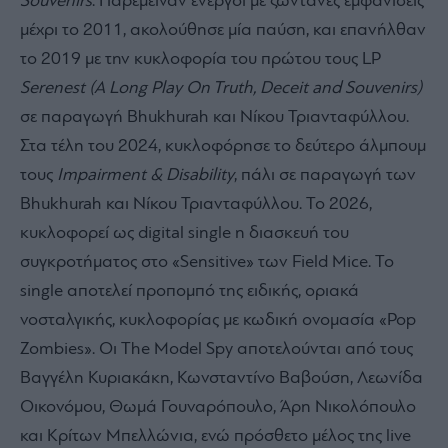
Souvenirs
. Παρέμειναν ενεργοί με ζωντανές εμφανίσεις
μέχρι το 2011, ακολούθησε μία παύση, και επανήλθαν
το 2019 με την κυκλοφορία του πρώτου τους LP
Serenest (A Long Play On Truth, Deceit and Souvenirs)
σε παραγωγή Bhukhurah και Νίκου Τριανταφύλλου.
Στα τέλη του 2024, κυκλοφόρησε το δεύτερο άλμπουμ
τους
Impairment & Disability
, πάλι σε παραγωγή των
Bhukhurah και Νίκου Τριανταφύλλου. Το 2026,
κυκλοφορεί ως digital single η διασκευή του
συγκροτήματος στο «Sensitive» των Field Mice. Το
single αποτελεί προπομπό της ειδικής, οριακά
νοσταλγικής, κυκλοφορίας με κωδική ονομασία «Pop
Zombies». Oι Τhe Model Spy αποτελούνται από τους
Βαγγέλη Κυριακάκη, Κωνσταντίνο Βαβούση, Λεωνίδα
Οικονόμου, Θωμά Γουναρόπουλο, Άρη Νικολόπουλο
και Κρίτων Μπελλώνια, ενώ πρόσθετο μέλος της live