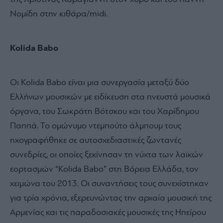
Νομίδη στην κιθάρα/midi.
Kolida Babo
Οι Kolida Babo είναι μια συνεργασία μεταξύ δύο
Ελλήνων μουσικών με ειδίκευση στα πνευστά μουσικά
όργανα, του Σωκράτη Βότσκου και του Χαρίδημου
Παππά. Το ομώνυμο ντεμπούτο άλμπουμ τους
ηχογραφήθηκε σε αυτοσχεδιαστικές ζωντανές
συνεδρίες, οι οποίες ξεκίνησαν τη νύχτα των λαϊκών
εορτασμών “Kolida Babo” στη Βόρεια Ελλάδα, τον
χειμώνα του 2013. Οι συναντήσεις τους συνεχίστηκαν
για τρία χρόνια, εξερευνώντας την αρχαία μουσική της
Αρμενίας και τις παραδοσιακές μουσικές της Ηπείρου