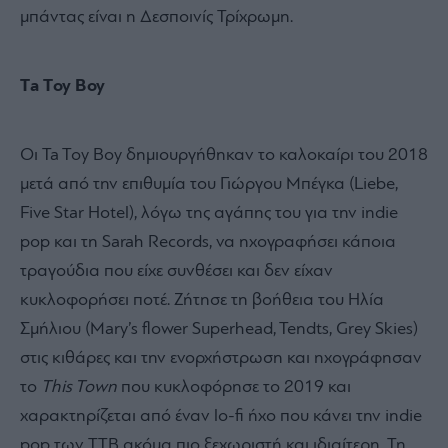
μπάντας είναι η Δεσποινίς Τρίχρωμη.
Τa Τoy Boy
Οι Ta Toy Boy δημιουργήθηκαν το καλοκαίρι του 2018
μετά από την επιθυμία του Γιώργου Μπέγκα (Liebe,
Five Star Hotel), λόγω της αγάπης του για την indie
pop και τη Sarah Records, να ηχογραφήσει κάποια
τραγούδια που είχε συνθέσει και δεν είχαν
κυκλοφορήσει ποτέ. Ζήτησε τη βοήθεια του Ηλία
Σμήλιου (Mary’s flower Superhead, Tendts, Grey Skies)
στις κιθάρες και την ενορχήστρωση και ηχογράφησαν
το
This Town
που κυκλοφόρησε το 2019 και
χαρακτηρίζεται από έναν lo-fi ήχο που κάνει την indie
pop των ΤΤΒ ακόμα πιο ξεχωριστή και ιδιαίτερη. Τη