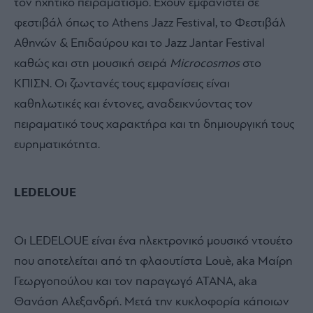
τον ηχητικό πειραματισμό. Έχουν εμφανιστεί σε
φεστιβάλ όπως το Athens Jazz Festival, το Φεστιβάλ
Αθηνών & Επιδαύρου και το Jazz Jantar Festival
καθώς και στη μουσική σειρά
Microcosmos
στο
ΚΠΙΣΝ. Οι ζωντανές τους εμφανίσεις είναι
καθηλωτικές και έντονες, αναδεικνύοντας τον
πειραματικό τους χαρακτήρα και τη δημιουργική τους
ευρηματικότητα.
LEDELOUE
Οι LEDELOUE είναι ένα ηλεκτρονικό μουσικό ντουέτο
που αποτελείται από τη φλαουτίστα Louè, aka Μαίρη
Γεωργοπούλου και τον παραγωγό ATANA, aka
Θανάση Αλεξανδρή. Μετά την κυκλοφορία κάποιων