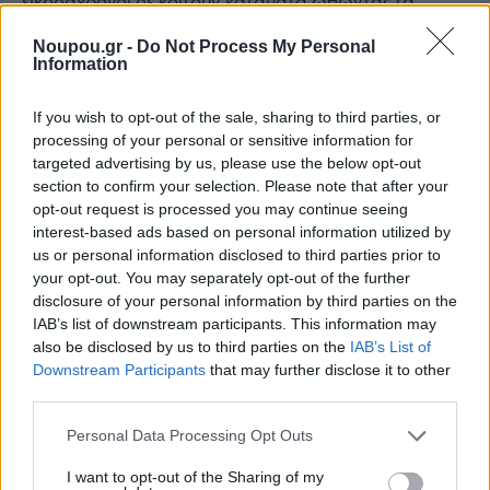
εικοσάχρονοι σε κοιτούν κατάματα ωθώντας τα
όργανα τους πέρα από κάθε όριο, αγκαλιάζοντας το
Noupou.gr -
Do Not Process My Personal
Information
feedback, τα ανορθόδοξα κουρδίσματα και το ηχητικό
χάος. Κυκλοφόρησαν το ντεμπούτο άλμπουμ τους
If you wish to opt-out of the sale, sharing to third parties, or
Freedom Tastes Like Breakfast
τον Οκτώβριο του
processing of your personal or sensitive information for
2025 με τη Make Me Happy Records, σε ψηφιακή και
targeted advertising by us, please use the below opt-out
section to confirm your selection. Please note that after your
φυσική μορφή. Το συγκρότημα έχει χτίσει μια δυνατή
opt-out request is processed you may continue seeing
live παρουσία στην Ελλάδα, με εμφανίσεις στο
interest-based ads based on personal information utilized by
us or personal information disclosed to third parties prior to
Schoolwave Festival (2025) στην Τεχνόπολη Αθηνών,
your opt-out. You may separately opt-out of the further
καθώς και με συμμετοχές σε συναυλίες μαζί με τους
disclosure of your personal information by third parties on the
Black Lips και τους The Underground Youth. Την
IAB’s list of downstream participants. This information may
also be disclosed by us to third parties on the
IAB’s List of
άνοιξη του 2025 πραγματοποίησαν περιοδεία σε δέκα
Downstream Participants
that may further disclose it to other
διαφορετικές πόλεις της Ευρώπης. Αυτή την περίοδο
third parties.
δουλεύουν πάνω στο δεύτερο άλμπουμ τους με τη
Please note that this website/app uses one or more Google
Personal Data Processing Opt Outs
Fine! Records.
services and may gather and store information including but
not limited to your visit or usage behaviour. You may click to
I want to opt-out of the Sharing of my