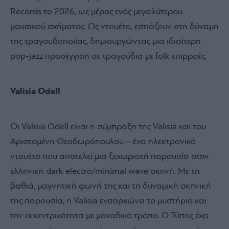
Records το 2026, ως μέρος ενός μεγαλύτερου
μουσικού σχήματος. Ως ντουέτο, εστιάζουν στη δύναμη
της τραγουδοποιίας, δημιουργώντας μια ιδιαίτερη
pop-jazz προσέγγιση σε τραγούδια με folk επιρροές.
Valisia Odell
Οι Valisia Odell είναι η σύμπραξη της Valisia και του
Αριστομένη Θεοδωρόπουλου – ένα ηλεκτρονικό
ντουέτο που αποτελεί μια ξεχωριστή παρουσία στην
ελληνική dark electro/minimal wave σκηνή. Με τη
βαθιά, μαγνητική φωνή της και τη δυναμική σκηνική
της παρουσία, η Valisia ενσαρκώνει το μυστήριο και
την εκκεντρικότητα με μοναδικό τρόπο. Ο Τύπος έχει