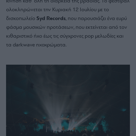
κίνηση καθ’ όλη τη διάρκεια της βραδιάς. Το φεστιβάλ
ολοκληρώνεται την Κυριακή 12 Ιουλίου με το
δισκοπωλείο
Syd Records
, που παρουσιάζει ένα ευρύ
φάσμα μουσικών προτάσεων, που εκτείνεται από τον
κιθαριστικό ήχο έως τις σύγχρονες pop μελωδίες και
τα darkwave ηχοχρώματα.