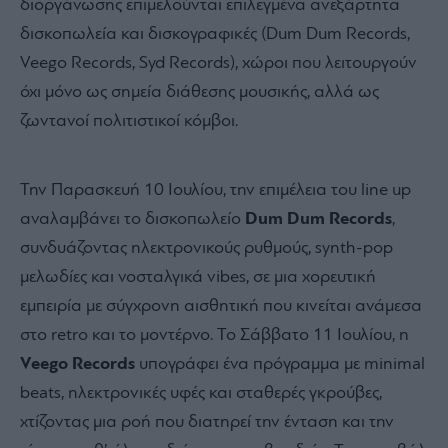
διοργάνωσης επιμελούνται επιλεγμένα ανεξάρτητα
δισκοπωλεία και δισκογραφικές (Dum Dum Records,
Veego Records, Syd Records), χώροι που λειτουργούν
όχι μόνο ως σημεία διάθεσης μουσικής, αλλά ως
ζωντανοί πολιτιστικοί κόμβοι.
Την Παρασκευή 10 Ιουλίου, την επιμέλεια του line up
αναλαμβάνει το δισκοπωλείο
Dum Dum Records
,
συνδυάζοντας ηλεκτρονικούς ρυθμούς, synth-pop
μελωδίες και νοσταλγικά vibes, σε μια χορευτική
εμπειρία με σύγχρονη αισθητική που κινείται ανάμεσα
στο retro και το μοντέρνο. Το Σάββατο 11 Ιουλίου, η
Veego Records
υπογράφει ένα πρόγραμμα με minimal
beats, ηλεκτρονικές υφές και σταθερές γκρούβες,
χτίζοντας μια ροή που διατηρεί την ένταση και την