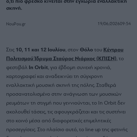
ό,τι πιο φρέσκο κινείται στην εγχώρια εναλλακτική
σκηνή.
19/06/2026
09:54
NouPou.gr
Στις
10, 11 και 12 Ιουλίου
, στον
Θόλο
του
Κέντρου
Πολιτισμού Ίδρυμα Σταύρος Νιάρχος (ΚΠΙΣΝ)
, το
φεστιβάλ
In Orbit
, για έβδομη συνεχή χρονιά,
χαρτογραφεί και αναδεικνύει τη σύγχρονη
εναλλακτική μουσική σκηνή της πόλης. Σταθερά
προσανατολισμένο στην ανάγνωση των μουσικών
ρευμάτων τη στιγμή που γεννιούνται, το In Orbit δεν
ακολουθεί τάσεις, τις αφουγκράζεται και τις συστήνει
στο κοινό μέσα από διαφορετικές επιμελητικές
προσεγγίσεις. Στο πλαίσιο αυτό, το line up της φετινής