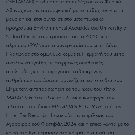
(METAMAN) συνδύασε τις σπουδές του στο Φυσικό
Αθήνας και την αστροφυσική με το πάθος του για τη
μουσική και έτσι συνέχισε στο μεταπτυχιακό
πρόγραμμα Environmental Acoustics του University of
Salford. Έκανε το ντεμπούτο του το 2020, με το
άλμπουμ
ΙΡΙΝΑ
και τη συνεργασία του με τη Λένα
Πλάτωνος στο ομώνυμο κομμάτι. Η εμμονή του με τα
αναλογικά synths, τις ατέρμονες συνθετικές
ακολουθίες και τις αφηγήσεις καθημερινών
ανθρώπων του άστεως συνεχίζεται και στο δεύτερο
LP με τον, αντιπροσωπευτικό του ήχου του, τίτλο
ΜΑΤΑΙΩΣΗ
. Στο τέλος του 2024 κυκλοφορεί τον
τελευταίο του δίσκο
ΜΕΤΑΜAN Vs Dr Rave
από την
Inner Ear Records. Η εμπειρία της επιμέλειας του
Αγοραφοβικού Φεστιβάλ 2024 και η επικοινωνία με το
κοινό στα live πέρασαν στα κομμάτια αυτού του