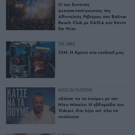
Ο πιο δυνατός
Δεκαπενταύγουστος της
Αθηναϊκής Ριβιέρας στο Bolivar
Beach Club με KASIA και Kevin
De Vries
THE TABLE
35Ν: Η Κρήτη στο cocktail μας
ΚΑΤΣΕ ΝΑ ΤΑ ΠΟΥΜΕ
«Κάτσε να τα πούμε» με τον
Νίκο Μίχαλο: Η εβδομάδα του
Vidcast. Και λίγο απ’ όλα τα
υπόλοιπα