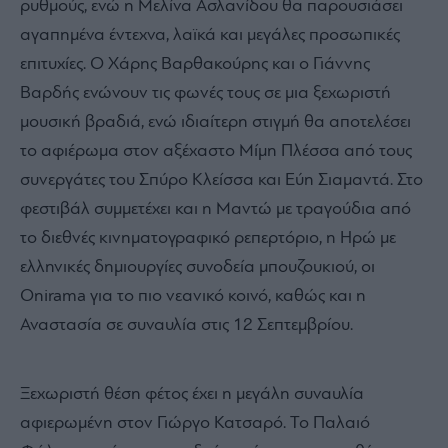
ρυθμούς, ενώ η Μελίνα Ασλανίδου θα παρουσιάσει
αγαπημένα έντεχνα, λαϊκά και μεγάλες προσωπικές
επιτυχίες. Ο Χάρης Βαρθακούρης και ο Γιάννης
Βαρδής ενώνουν τις φωνές τους σε μια ξεχωριστή
μουσική βραδιά, ενώ ιδιαίτερη στιγμή θα αποτελέσει
το αφιέρωμα στον αξέχαστο Μίμη Πλέσσα από τους
συνεργάτες του Σπύρο Κλείσσα και Εύη Σιαμαντά. Στο
φεστιβάλ συμμετέχει και η Μαντώ με τραγούδια από
το διεθνές κινηματογραφικό ρεπερτόριο, η Ηρώ με
ελληνικές δημιουργίες συνοδεία μπουζουκιού, οι
Onirama για το πιο νεανικό κοινό, καθώς και η
Αναστασία σε συναυλία στις 12 Σεπτεμβρίου.
Ξεχωριστή θέση φέτος έχει η μεγάλη συναυλία
αφιερωμένη στον Γιώργο Κατσαρό. Το Παλαιό