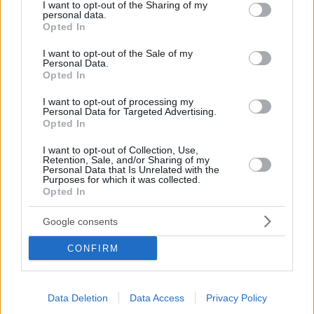
not limited to your visit or usage behaviour. You may click to
I want to opt-out of the Sharing of my
personal data.
grant or deny consent to Google and its third-party tags to
Opted In
use your data for below specified purposes in below Google
consent section.
I want to opt-out of the Sale of my
Personal Data.
Opted In
I want to opt-out of processing my
Personal Data for Targeted Advertising.
Opted In
I want to opt-out of Collection, Use,
Retention, Sale, and/or Sharing of my
Personal Data that Is Unrelated with the
Purposes for which it was collected.
Opted In
Google consents
CONFIRM
Data Deletion
Data Access
Privacy Policy