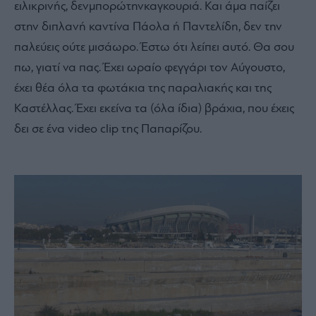
ειλικρινής, δενμπορώτηνκαγκουριά. Και άμα παίζει
στην διπλανή καντίνα Πάολα ή Παντελίδη, δεν την
παλεύεις ούτε μισάωρο. Έστω ότι λείπει αυτό. Θα σου
πω, γιατί να πας. Έχει ωραίο φεγγάρι τον Αύγουστο,
έχει θέα όλα τα φωτάκια της παραλιακής και της
Καστέλλας. Έχει εκείνα τα (όλα ίδια) βράχια, που έχεις
δει σε ένα video clip της Παπαρίζου.