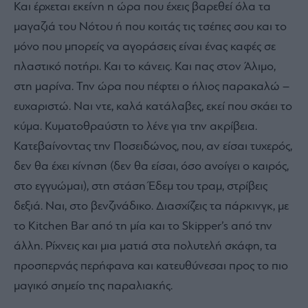
Και έρχεται εκείνη η ώρα που έχεις βαρεθεί όλα τα
μαγαζιά του Νότου ή που κοιτάς τις τσέπες σου και το
μόνο που μπορείς να αγοράσεις είναι ένας καφές σε
πλαστικό ποτήρι. Και το κάνεις. Και πας στον Άλιμο,
στη μαρίνα. Την ώρα που πέφτει ο ήλιος παρακαλώ –
ευχαριστώ. Ναι ντε, καλά κατάλαβες, εκεί που σκάει το
κύμα. Κυματοθραύστη το λένε για την ακρίβεια.
Κατεβαίνοντας την Ποσειδώνος, που, αν είσαι τυχερός,
δεν θα έχει κίνηση (δεν θα είσαι, όσο ανοίγει ο καιρός,
στο εγγυώμαι), στη στάση Έδεμ του τραμ, στρίβεις
δεξιά. Ναι, στο βενζινάδικο. Διασχίζεις τα πάρκινγκ, με
το
Kitchen
Bar
από τη μία και το
Skipper
’
s
από την
άλλη. Ρίχνεις και μια ματιά στα πολυτελή σκάφη, τα
προσπερνάς περήφανα και κατευθύνεσαι προς το πιο
μαγικό σημείο της παραλιακής.