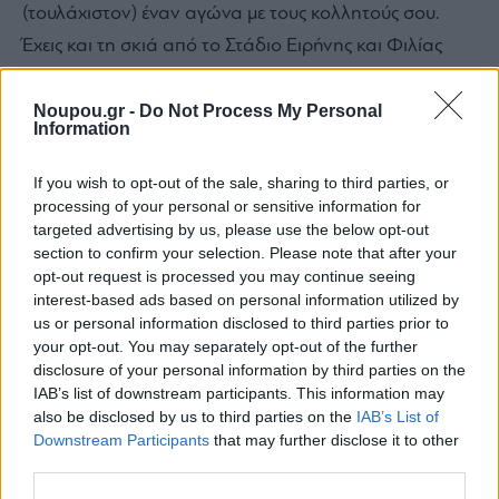
(τουλάχιστον) έναν αγώνα με τους κολλητούς σου.
Έχεις και τη σκιά από το Στάδιο Ειρήνης και Φιλίας
(που πάντα μου θύμιζε ιπτάμενο δίσκο), που και
Ολυμπιακός να μην είσαι, είναι «βαριά», όπως και να
Noupou.gr -
Do Not Process My Personal
Information
το κάνουμε. Ανακαλύπτεις και έναν εναλλακτικό
δρόμο, που σε βγάζει στο Μικρολίμανο. Θα κάνεις εφ’
If you wish to opt-out of the sale, sharing to third parties, or
όλης της ύλης κουβέντα με τη φίλη σου που είχες να
processing of your personal or sensitive information for
targeted advertising by us, please use the below opt-out
δεις τρεις μήνες, θα φας βρώμικο από την καντίνα (ναι
section to confirm your selection. Please note that after your
αυτή με την Πάολα, υπομονή) και θα φύγεις 15 χρόνια
opt-out request is processed you may continue seeing
interest-based ads based on personal information utilized by
νεότερος.
us or personal information disclosed to third parties prior to
your opt-out. You may separately opt-out of the further
disclosure of your personal information by third parties on the
IAB’s list of downstream participants. This information may
also be disclosed by us to third parties on the
IAB’s List of
Downstream Participants
that may further disclose it to other
third parties.