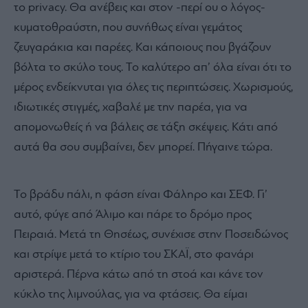
το
privacy
. Θα ανέβεις και στον -περί ου ο λόγος-
κυματοθραύστη, που συνήθως είναι γεμάτος
ζευγαράκια και παρέες. Και κάποιους που βγάζουν
βόλτα το σκύλο τους. Το καλύτερο απ’ όλα είναι ότι το
μέρος ενδείκνυται για όλες τις περιπτώσεις. Χωρισμούς,
ιδιωτικές στιγμές, χαβαλέ με την παρέα, για να
απομονωθείς ή να βάλεις σε τάξη σκέψεις. Κάτι από
αυτά θα σου συμβαίνει, δεν μπορεί. Πήγαινε τώρα.
Το βράδυ πάλι, η φάση είναι Φάληρο και ΣΕΦ. Γι’
αυτό, φύγε από Άλιμο και πάρε το δρόμο προς
Πειραιά. Μετά τη Θησέως, συνέχισε στην Ποσειδώνος
και στρίψε μετά το κτίριο του ΣΚΑΪ, στο φανάρι
αριστερά. Πέρνα κάτω από τη στοά και κάνε τον
κύκλο της λιμνούλας, για να φτάσεις. Θα είμαι