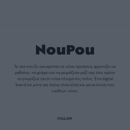
Το site που ζει και αγαπάει τα
νότια προάστια
, φροντίζει να
μαθαίνει, να γράφει και να μοιράζεται μαζί σας όσα πρέπει
να γνωρίζετε για τη νότια πλευρά της πόλης. Ένα digital
brand όχι μόνο για όσους είναι αλλά και για εκείνους που
νιώθουν νότιοι.
FOLLOW