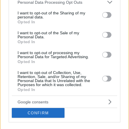
Please note that this website/app uses one or more Google
Personal Data Processing Opt Outs
services and may gather and store information including but
not limited to your visit or usage behaviour. You may click to
I want to opt-out of the Sharing of my
personal data.
grant or deny consent to Google and its third-party tags to
Opted In
use your data for below specified purposes in below Google
consent section.
I want to opt-out of the Sale of my
Personal Data.
Opted In
I want to opt-out of processing my
Personal Data for Targeted Advertising.
Opted In
I want to opt-out of Collection, Use,
Share this
Retention, Sale, and/or Sharing of my
Personal Data that Is Unrelated with the
Purposes for which it was collected.
Opted In
Ποιος είναι ο καλύτερος
Google consents
τρόπος να κρυώσεις το κρασί
CONFIRM
σου;