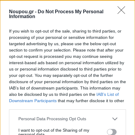
Share this
Noupou.gr -
Do Not Process My Personal
Information
If you wish to opt-out of the sale, sharing to third parties, or
Tags
Σινεμά
Άλιμος
θερινό
cine αλιμος
θερινά σινεμά
processing of your personal or sensitive information for
Summer Guide 2026
targeted advertising by us, please use the below opt-out
section to confirm your selection. Please note that after your
opt-out request is processed you may continue seeing
interest-based ads based on personal information utilized by
Ξέρεις να διαβάζεις την ετικέτα
us or personal information disclosed to third parties prior to
your opt-out. You may separately opt-out of the further
ενός κρασιού;
disclosure of your personal information by third parties on the
IAB’s list of downstream participants. This information may
also be disclosed by us to third parties on the
IAB’s List of
Downstream Participants
that may further disclose it to other
third parties.
Please note that this website/app uses one or more Google
Personal Data Processing Opt Outs
services and may gather and store information including but
not limited to your visit or usage behaviour. You may click to
I want to opt-out of the Sharing of my
personal data.