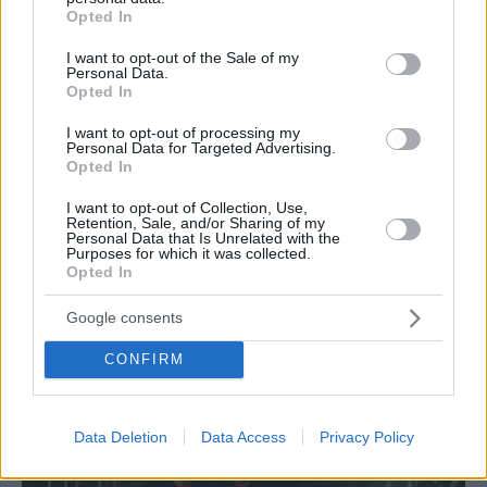
grant or deny consent to Google and its third-party tags to
Opted In
use your data for below specified purposes in below Google
consent section.
I want to opt-out of the Sale of my
Personal Data.
Opted In
I want to opt-out of processing my
Personal Data for Targeted Advertising.
Opted In
I want to opt-out of Collection, Use,
Retention, Sale, and/or Sharing of my
Personal Data that Is Unrelated with the
Purposes for which it was collected.
Opted In
ΔΙΑΒΑΣΤΕ ΑΚΟΜΑ
Google consents
CONFIRM
Data Deletion
Data Access
Privacy Policy