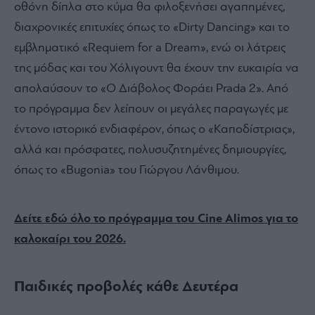
οθόνη δίπλα στο κύμα θα φιλοξενήσει αγαπημένες,
διαχρονικές επιτυχίες όπως το «Dirty Dancing» και το
εμβληματικό «Requiem for a Dream», ενώ οι λάτρεις
της μόδας και του Χόλιγουντ θα έχουν την ευκαιρία να
απολαύσουν το «Ο Διάβολος Φοράει Prada 2». Από
το πρόγραμμα δεν λείπουν οι μεγάλες παραγωγές με
έντονο ιστορικό ενδιαφέρον, όπως ο «Καποδίστριας»,
αλλά και πρόσφατες, πολυσυζητημένες δημιουργίες,
όπως το «Bugonia» του Γιώργου Λάνθιμου.
Δείτε εδώ όλο το πρόγραμμα του Cine Alimos για το
καλοκαίρι του 2026.
Παιδικές προβολές κάθε Δευτέρα