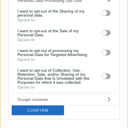
Personal Data Processing Opt Outs
services and may gather and store information including but
not limited to your visit or usage behaviour. You may click to
I want to opt-out of the Sharing of my
personal data.
grant or deny consent to Google and its third-party tags to
Opted In
use your data for below specified purposes in below Google
consent section.
I want to opt-out of the Sale of my
Personal Data.
Opted In
I want to opt-out of processing my
Personal Data for Targeted Advertising.
Opted In
I want to opt-out of Collection, Use,
Staks: Πώς μια cool καντίνα προσγειώθηκε (και
Retention, Sale, and/or Sharing of my
ρίζωσε) σε ένα αθέατο οικόπεδο στην Ανάβυσσο
Personal Data that Is Unrelated with the
Purposes for which it was collected.
Opted In
Από brunch μέχρι δείπνο δίπλα
στο κύμα: Γιατί στο Bolivar πας
Google consents
(και) για το φαγητό του
CONFIRM