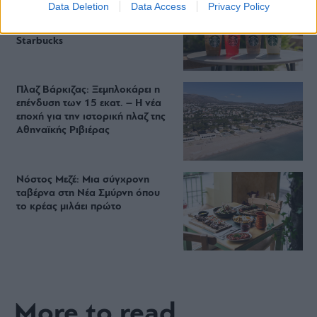
Περιπέτεια, χαλάρωση ή δροσιά;
Data Deletion
Data Access
Privacy Policy
Βρήκαμε το ρόφημα που θα
πίνεις όλο το καλοκαίρι στα
Starbucks
Πλαζ Βάρκιζας: Ξεμπλοκάρει η
επένδυση των 15 εκατ. – Η νέα
εποχή για την ιστορική πλαζ της
Αθηναϊκής Ριβιέρας
Νόστος Μεζέ: Μια σύγχρονη
ταβέρνα στη Νέα Σμύρνη όπου
το κρέας μιλάει πρώτο
More to read