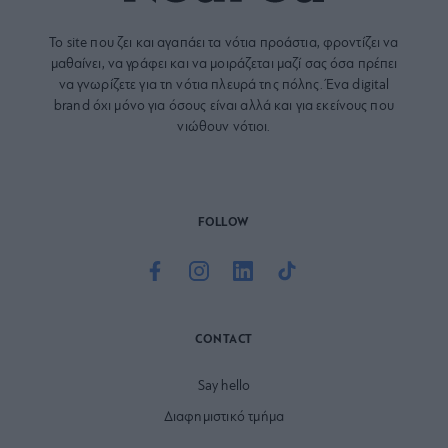
Το site που ζει και αγαπάει τα
νότια προάστια
, φροντίζει να
μαθαίνει, να γράφει και να μοιράζεται μαζί σας όσα πρέπει
να γνωρίζετε για τη νότια πλευρά της πόλης. Ένα digital
brand όχι μόνο για όσους είναι αλλά και για εκείνους που
νιώθουν νότιοι.
FOLLOW
CONTACT
Say hello
Διαφημιστικό τμήμα