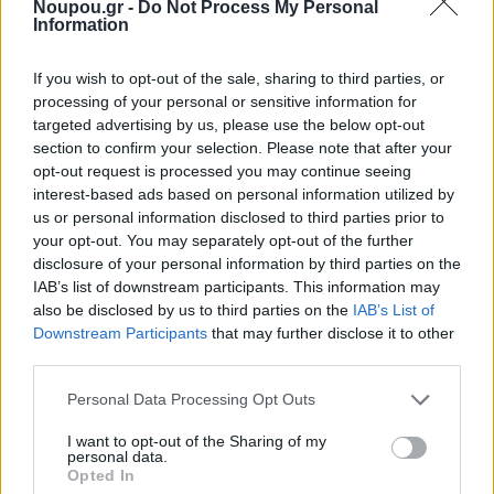
Noupou.gr -
Do Not Process My Personal
Information
Tags
Σινεμά
Ηλιούπολη
θερινό
θερινά σινεμά
θερινό σινεμά
If you wish to opt-out of the sale, sharing to third parties, or
Summer Guide 2026
processing of your personal or sensitive information for
targeted advertising by us, please use the below opt-out
section to confirm your selection. Please note that after your
opt-out request is processed you may continue seeing
Ποιος είναι ο καλύτερος
interest-based ads based on personal information utilized by
τρόπος να κρυώσεις το κρασί
us or personal information disclosed to third parties prior to
your opt-out. You may separately opt-out of the further
σου;
disclosure of your personal information by third parties on the
IAB’s list of downstream participants. This information may
also be disclosed by us to third parties on the
IAB’s List of
Downstream Participants
that may further disclose it to other
third parties.
Please note that this website/app uses one or more Google
Personal Data Processing Opt Outs
services and may gather and store information including but
not limited to your visit or usage behaviour. You may click to
I want to opt-out of the Sharing of my
personal data.
grant or deny consent to Google and its third-party tags to
Opted In
use your data for below specified purposes in below Google