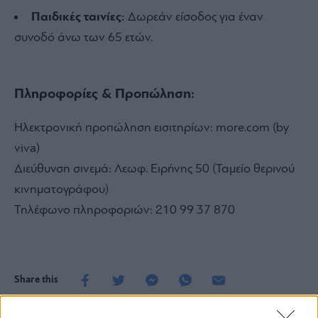
Παιδικές ταινίες:
Δωρεάν είσοδος για έναν
συνοδό άνω των 65 ετών.
Πληροφορίες & Προπώληση:
Ηλεκτρονική προπώληση εισιτηρίων: more.com (by
viva)
Διεύθυνση σινεμά: Λεωφ. Ειρήνης 50 (Ταμείο θερινού
κινηματογράφου)
Τηλέφωνο πληροφοριών: 210 99 37 870
Share this