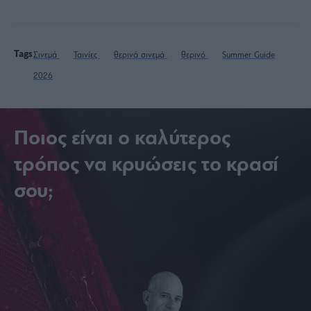
Tags
Σινεμά
Ταινίες
θερινά σινεμά
θερινό
Summer Guide
2026
Ποιος είναι ο καλύτερος
τρόπος να κρυώσεις το κρασί
σου;