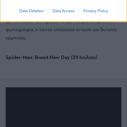
ελπίδα της επιστροφής. Με ένα εντυπωσιακό cast
Data Deletion
Data Access
Privacy Policy
διεθνών αστέρων, συγκλονιστικά ψηφιακά εφέ που
ζωντανεύουν τον αρχαίο κόσμο και μια υποβλητική
φωτογραφία, η ταινία υπόσχεται ένταση και δυνατές
ερμηνείες.
Spider-Man: Brand New Day (29 Ιουλίου)