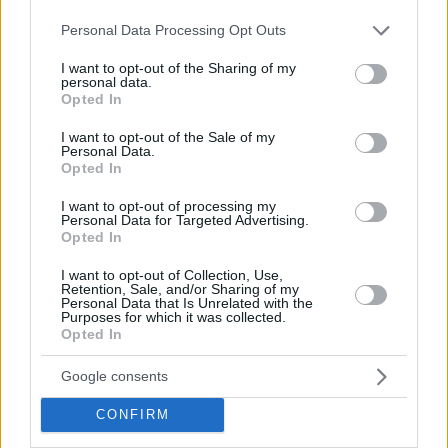
Please note that this website/app uses one or more Google
Personal Data Processing Opt Outs
services and may gather and store information including but
not limited to your visit or usage behaviour. You may click to
I want to opt-out of the Sharing of my
personal data.
grant or deny consent to Google and its third-party tags to
Opted In
use your data for below specified purposes in below Google
consent section.
I want to opt-out of the Sale of my
Personal Data.
Opted In
I want to opt-out of processing my
Personal Data for Targeted Advertising.
Η κλασική ελληνική μυθολογία συναντά το σύγχρονο,
Opted In
επικό σινεμά στα μέσα του Ιουλίου. Το The Odyssey
I want to opt-out of Collection, Use,
Retention, Sale, and/or Sharing of my
μεταφέρει το ταξίδι του Οδυσσέα σε μια high-end
Personal Data that Is Unrelated with the
Purposes for which it was collected.
κινηματογραφική παραγωγή, η οποία φέρει τη
Opted In
σκηνοθετική υπογραφή του Κρίστοφερ Νόλαν. Η
Google consents
ταινία εστιάζει στις μάχες του ήρωα, από την
αναμέτρηση με τους Κύκλωπες και τις Σειρήνες μέχρι
CONFIRM
τον προσωπικό του αγώνα να κρατήσει ζωντανή την