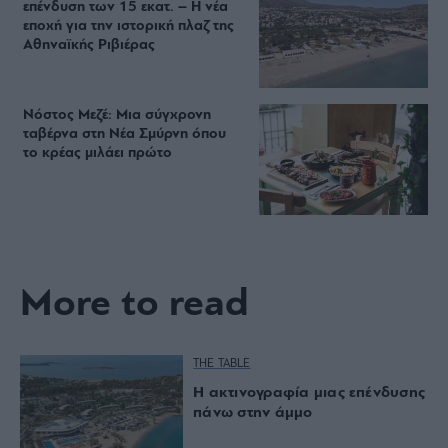
επένδυση των 15 εκατ. – Η νέα
εποχή για την ιστορική πλαζ της
Αθηναϊκής Ριβιέρας
Νόστος Μεζέ: Μια σύγχρονη
ταβέρνα στη Νέα Σμύρνη όπου
το κρέας μιλάει πρώτο
More to read
THE TABLE
Η ακτινογραφία μιας επένδυσης
πάνω στην άμμο