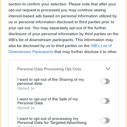
section to confirm your selection. Please note that after your
είναι ομορφότερα. Όμως, η ευχή της πιάνει κάπως
opt-out request is processed you may continue seeing
υπερβολικά καλά! Η Μαρί συρρικνώνεται στο μέγεθος
interest-based ads based on personal information utilized by
us or personal information disclosed to third parties prior to
κούκλας, ενώ ταυτόχρονα όλα της τα παιχνίδια
your opt-out. You may separately opt-out of the further
ζωντανεύουν. Μια κούκλα καρυοθραύστης
disclosure of your personal information by third parties on the
αποδεικνύεται ότι στην πραγματικότητα είναι ένας
IAB’s list of downstream participants. This information may
also be disclosed by us to third parties on the
IAB’s List of
πρίγκιπας με το όνομα Τζορτζ, ο οποίος μετατράπηκε
Downstream Participants
that may further disclose it to other
σε παιχνίδι από ένα σκοτεινό ξόρκι της βασίλισσας
third parties.
των αρουραίων. Στην περιπέτεια που ακολουθεί, η
Please note that this website/app uses one or more Google
Personal Data Processing Opt Outs
Μαρί, ο Τζορτζ και οι φίλοι τους, τα παιχνίδια,
services and may gather and store information including but
not limited to your visit or usage behaviour. You may click to
I want to opt-out of the Sharing of my
ταξιδεύουν στη μαγική χώρα των λουλουδιών με
personal data.
grant or deny consent to Google and its third-party tags to
αποστολή να σώσουν τον κόσμο από τους
Opted In
use your data for below specified purposes in below Google
ανθρώπους των αρουραίων – γιατί η ζωή χρειάζεται
consent section.
I want to opt-out of the Sale of my
Personal Data.
πάντα λίγη μαγεία.
Opted In
I want to opt-out of processing my
Personal Data for Targeted Advertising.