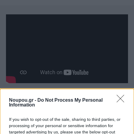
Noupou.gr -
Do Not Process My Personal
Information
Είναι παραμονή Χριστουγέννων. Η νεαρή Μαρί, κάνει
If you wish to opt-out of the sale, sharing to third parties, or
μια ευχή: να γινόταν ένα θαύμα που θα την κάνει και
processing of your personal or sensitive information for
πάλι μικρή και ξέγνοιαστη, σε έναν κόσμο όπου όλα
targeted advertising by us, please use the below opt-out