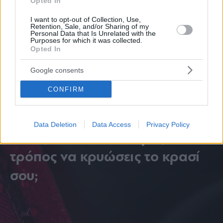
Opted In
I want to opt-out of Collection, Use,
Retention, Sale, and/or Sharing of my
Share this
Personal Data that Is Unrelated with the
Purposes for which it was collected.
Opted In
Google consents
Tags
Σινεμά
χριστουγεννιάτικες ταινίες
Ταινίες
Δήμος
CONFIRM
Ηλιούπολης
Data Deletion
Data Access
Privacy Policy
Ποιος είναι ο καλύτερος
τρόπος να κρυώσεις το κρασί
σου;