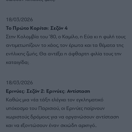
18/03/2026
Το Πρώτο Κορίτσι: Σεζόν 4
Στην Κολομβία του ’80, ο Καμίλο, η Εύα κι η φυλή τους
αντιμετωπίζουν το χάος, τον έρωτα και τα θέματα της
ενήλικης ζωής. Θα αντέξει η άφθαρτη φιλία τους την
καταιγίδα;
18/03/2026
Ερινύες: Σεζόν 2: Ερινύες: Αντίσταση
Καθώς μια νέα τάξη ελέγχει τον εγκληματικό
υπόκοσμο του Παρισιού, οι Ερινύες παίρνουν
χωριστούς δρόμους για να οργανώσουν αντίσταση
και να εξοντώσουν έναν σκιώδη αρχηγό..