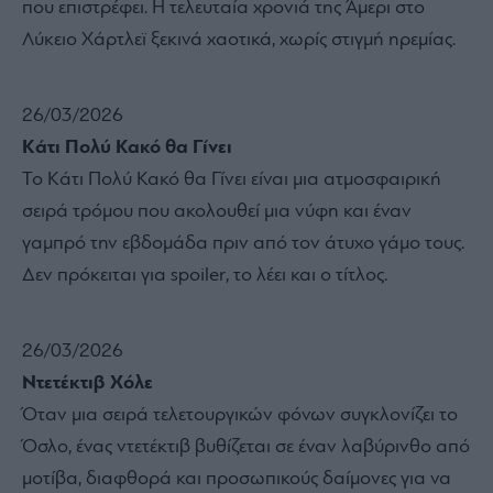
που επιστρέφει. Η τελευταία χρονιά της Άμερι στο
Λύκειο Χάρτλεϊ ξεκινά χαοτικά, χωρίς στιγμή ηρεμίας.
26/03/2026
Kάτι Πολύ Κακό θα Γίνει
Το Kάτι Πολύ Κακό θα Γίνει είναι μια ατμοσφαιρική
σειρά τρόμου που ακολουθεί μια νύφη και έναν
γαμπρό την εβδομάδα πριν από τον άτυχο γάμο τους.
Δεν πρόκειται για spoiler, το λέει και ο τίτλος.
26/03/2026
Ντετέκτιβ Χόλε
Όταν μια σειρά τελετουργικών φόνων συγκλονίζει το
Όσλο, ένας ντετέκτιβ βυθίζεται σε έναν λαβύρινθο από
μοτίβα, διαφθορά και προσωπικούς δαίμονες για να