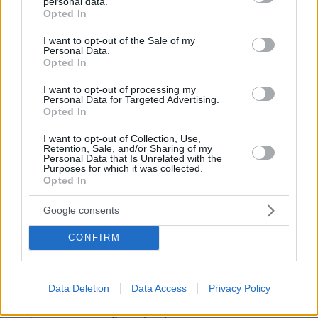
personal data.
grant or deny consent to Google and its third-party tags to
Opted In
use your data for below specified purposes in below Google
consent section.
I want to opt-out of the Sale of my
Personal Data.
Opted In
I want to opt-out of processing my
Personal Data for Targeted Advertising.
Opted In
I want to opt-out of Collection, Use,
Retention, Sale, and/or Sharing of my
Personal Data that Is Unrelated with the
Purposes for which it was collected.
Opted In
Google consents
26/03/2026
CONFIRM
Η Κόκκινη Γραμμή
Τρεις γυναίκες πέφτουν θύματα μιας αδίστακτης
τηλεφωνικής απάτης κι αποφασίζουν να εκδικηθούν
Data Deletion
Data Access
Privacy Policy
το εγκληματικό κύκλωμα που τους στέρησε τα