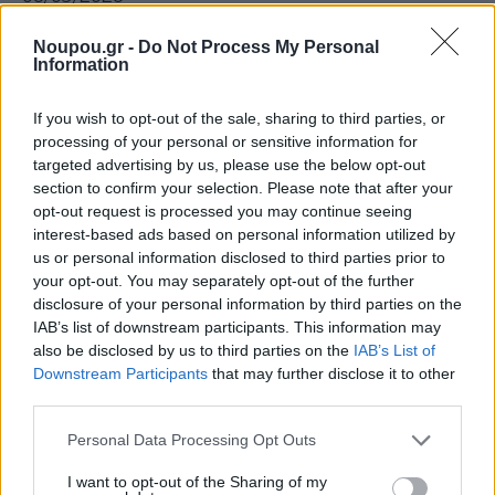
Άγνωστοι στο Πάρκο
Noupou.gr -
Do Not Process My Personal
Ένας πρώην κομμουνιστής κι ένας απολιτίκ άντρας
Information
αναπτύσσουν μια απρόσμενη φιλία στο παγκάκι ενός
If you wish to opt-out of the sale, sharing to third parties, or
πάρκου και λένε τις ιστορίες της ζωής τους με χιούμορ
processing of your personal or sensitive information for
και συναίσθημα.
targeted advertising by us, please use the below opt-out
section to confirm your selection. Please note that after your
opt-out request is processed you may continue seeing
20/03/2026
interest-based ads based on personal information utilized by
us or personal information disclosed to third parties prior to
Peaky Blinders: Ο Αθάνατος
your opt-out. You may separately opt-out of the further
Όταν ο αποξενωμένος γιος του μπλέκεται σε μια
disclosure of your personal information by third parties on the
IAB’s list of downstream participants. This information may
ναζιστική συνωμοσία, ο αυτοεξόριστος Τόμι Σέλμπι
also be disclosed by us to third parties on the
IAB’s List of
γυρίζει στο Μπέρμιγχαμ για να σώσει την οικογένειά
Downstream Participants
that may further disclose it to other
του – και το έθνος του.
third parties.
Please note that this website/app uses one or more Google
Personal Data Processing Opt Outs
services and may gather and store information including but
not limited to your visit or usage behaviour. You may click to
I want to opt-out of the Sharing of my