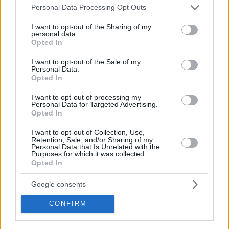
Please note that this website/app uses one or more Google
Personal Data Processing Opt Outs
services and may gather and store information including but
not limited to your visit or usage behaviour. You may click to
I want to opt-out of the Sharing of my
personal data.
grant or deny consent to Google and its third-party tags to
Opted In
use your data for below specified purposes in below Google
consent section.
I want to opt-out of the Sale of my
Personal Data.
Opted In
I want to opt-out of processing my
Personal Data for Targeted Advertising.
Staks: Πώς μια cool καντίνα προσγειώθηκε (και
Opted In
ρίζωσε) σε ένα αθέατο οικόπεδο στην Ανάβυσσο
I want to opt-out of Collection, Use,
Retention, Sale, and/or Sharing of my
Από brunch μέχρι δείπνο δίπλα
Personal Data that Is Unrelated with the
στο κύμα: Γιατί στο Bolivar πας
Purposes for which it was collected.
(και) για το φαγητό του
Opted In
Google consents
CONFIRM
Περιπέτεια, χαλάρωση ή δροσιά;
Βρήκαμε το ρόφημα που θα
πίνεις όλο το καλοκαίρι στα