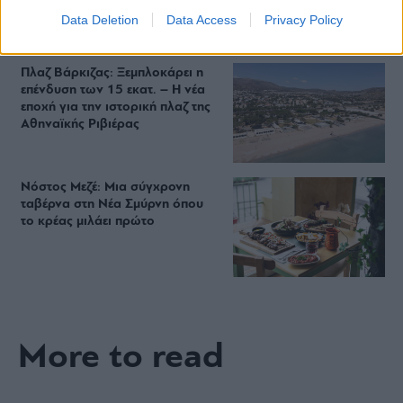
Starbucks
Data Deletion
Data Access
Privacy Policy
Πλαζ Βάρκιζας: Ξεμπλοκάρει η
επένδυση των 15 εκατ. – Η νέα
εποχή για την ιστορική πλαζ της
Αθηναϊκής Ριβιέρας
Νόστος Μεζέ: Μια σύγχρονη
ταβέρνα στη Νέα Σμύρνη όπου
το κρέας μιλάει πρώτο
More to read