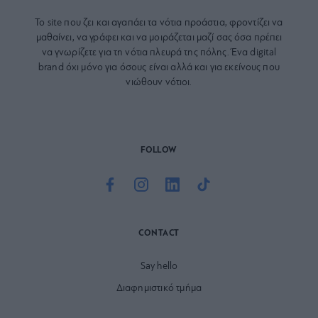
Το site που ζει και αγαπάει τα
νότια προάστια
, φροντίζει να
μαθαίνει, να γράφει και να μοιράζεται μαζί σας όσα πρέπει
να γνωρίζετε για τη νότια πλευρά της πόλης. Ένα digital
brand όχι μόνο για όσους είναι αλλά και για εκείνους που
νιώθουν νότιοι.
FOLLOW
CONTACT
Say hello
Διαφημιστικό τμήμα