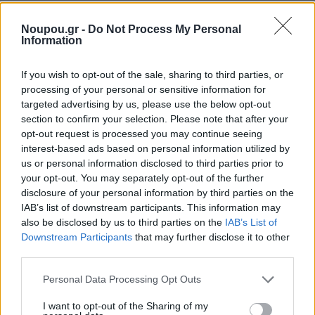
Noupou.gr -
Do Not Process My Personal
Information
Tags
Culture
Απόκριες
Ηλιούπολη
Δήμος Ηλιούπολης
If you wish to opt-out of the sale, sharing to third parties, or
processing of your personal or sensitive information for
targeted advertising by us, please use the below opt-out
Ξέρεις να διαβάζεις την ετικέτα
section to confirm your selection. Please note that after your
ενός κρασιού;
opt-out request is processed you may continue seeing
interest-based ads based on personal information utilized by
us or personal information disclosed to third parties prior to
your opt-out. You may separately opt-out of the further
disclosure of your personal information by third parties on the
IAB’s list of downstream participants. This information may
also be disclosed by us to third parties on the
IAB’s List of
Downstream Participants
that may further disclose it to other
third parties.
Please note that this website/app uses one or more Google
Personal Data Processing Opt Outs
services and may gather and store information including but
not limited to your visit or usage behaviour. You may click to
I want to opt-out of the Sharing of my