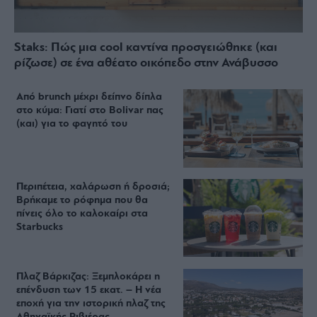
Staks: Πώς μια cool καντίνα προσγειώθηκε (και
ρίζωσε) σε ένα αθέατο οικόπεδο στην Ανάβυσσο
Από brunch μέχρι δείπνο δίπλα
στο κύμα: Γιατί στο Bolivar πας
(και) για το φαγητό του
Περιπέτεια, χαλάρωση ή δροσιά;
Βρήκαμε το ρόφημα που θα
πίνεις όλο το καλοκαίρι στα
Starbucks
Πλαζ Βάρκιζας: Ξεμπλοκάρει η
επένδυση των 15 εκατ. – Η νέα
εποχή για την ιστορική πλαζ της