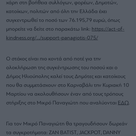
χάρη στη βοήθεια συλλόγων, φορέων, Δημοτών,
κατοίκων, πολιτών από όλη την Ελλάδα έχει
συγκεντρωθεί το ποσό των 76.195,79 ευρώ, όπως
μπορείτε να δείτε στο παρακάτω link:
https://act-of-
kindness.org/…/support-panagiotis-075/
Ο στόχος είναι πιο κοντά από ποτέ για την
ολοκλήρωση της συγκέντρωσης του ποσού και ο
Δήμος Ηλιούπολης καλεί τους Δημότες και κατοίκους
που θα συμμετάσχουν στο Καρναβάλι την Κυριακή 10
Μαρτίου να ακολουθήσουν έναν από τους τρόπους
στήριξης στο Μικρό Παναγιώτη που αναλύονται
ΕΔΩ
.
Για τον Μικρό Παναγιώτη θα τραγουδήσουν δωρεάν
τα συγκροτήματα: ZAN BATIST, JACKPOT, DANNY