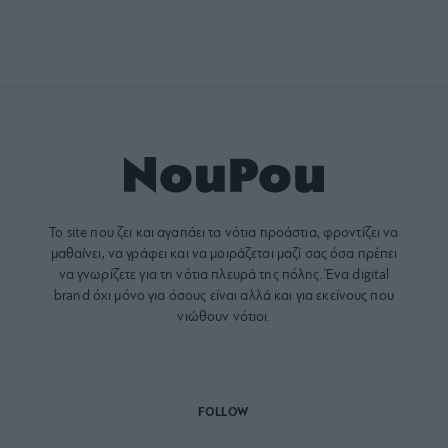
Το site που ζει και αγαπάει τα
νότια προάστια
, φροντίζει να
μαθαίνει, να γράφει και να μοιράζεται μαζί σας όσα πρέπει
να γνωρίζετε για τη νότια πλευρά της πόλης. Ένα digital
brand όχι μόνο για όσους είναι αλλά και για εκείνους που
νιώθουν νότιοι.
FOLLOW