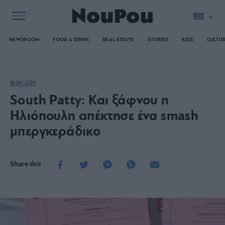
NEWSROOM
FOOD & DRINK
REAL ESTATE
STORIES
KIDS
CULTU
BURGERS
South Patty: Και ξάφνου η
Ηλιόπουλη απέκτησε ένα smash
μπεργκεράδικο
Share this