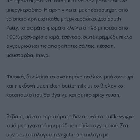
που φαντάζεστε και επιθυμείτε να δοκιμάσετε σε ένα
μπεργκεράδικο. Η αρχή γίνεται με cheeseburger, από
το οποίο κρίνεται κάθε μπεργκεράδικο. Στο South
Patty, το αφράτο ψωμάκι κλείνει διπλό μπιφτέκι από
100% μοσχαρίσιο κιμά, τσένταρ, σωτέ κρεμμύδι, πίκλα
αγγουριού και τις απαραίτητες σάλτες: κέτσαπ,
μουστάρδα, mayo.
Φυσικά, δεν λείπει το αγαπημένο πολλών μπέικον-τυρί
και η εκδοχή με chicken buttermilk με το βιολογικό
κοτόπουλο που θα βγαίνει και σε πιο spicy γεύση.
Βέβαια, μόνο απαρατήρητο δεν περνά το truffle wagye
κιμά με τηγανητό κρεμμύδι και πίκλα αγγουριού. Στα
συν του καταλόγου, η vegetarian επιλογή με