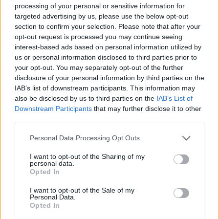
συνδυασμός γλυκοπατάτας με γουακαμόλε. Εκτός από
processing of your personal or sensitive information for
targeted advertising by us, please use the below opt-out
πατάτες, μπορείτε να συνοδεύσετε τα μπέργκερ σας με
section to confirm your selection. Please note that after your
mac & cheese balls αλλα και μπαλάκια
opt-out request is processed you may continue seeing
σιγομαγειρεμένου μοσχαριού.
interest-based ads based on personal information utilized by
us or personal information disclosed to third parties prior to
your opt-out. You may separately opt-out of the further
disclosure of your personal information by third parties on the
Για «σβήσιμο» επιλέξτε soft ice cream… Άλλωστε,
IAB’s list of downstream participants. This information may
κανείς δεν έχασε με ένα παγωτάκι!
also be disclosed by us to third parties on the
IAB’s List of
Downstream Participants
that may further disclose it to other
third parties.
Please note that this website/app uses one or more Google
Personal Data Processing Opt Outs
services and may gather and store information including but
South Patty
not limited to your visit or usage behaviour. You may click to
I want to opt-out of the Sharing of my
personal data.
grant or deny consent to Google and its third-party tags to
Opted In
Λεωφ. Ειρήνης 36, Ηλιούπολη
use your data for below specified purposes in below Google
consent section.
I want to opt-out of the Sale of my
21 3048 9709
Personal Data.
Opted In
Instagram