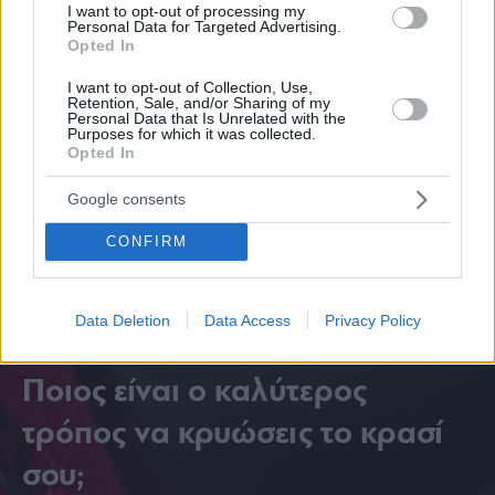
I want to opt-out of processing my
Personal Data for Targeted Advertising.
Opted In
I want to opt-out of Collection, Use,
Retention, Sale, and/or Sharing of my
Personal Data that Is Unrelated with the
Purposes for which it was collected.
Opted In
Share this
Google consents
CONFIRM
Tags
Burgers
Ηλιούπολη
smash burger
Data Deletion
Data Access
Privacy Policy
Ποιος είναι ο καλύτερος
τρόπος να κρυώσεις το κρασί
σου;