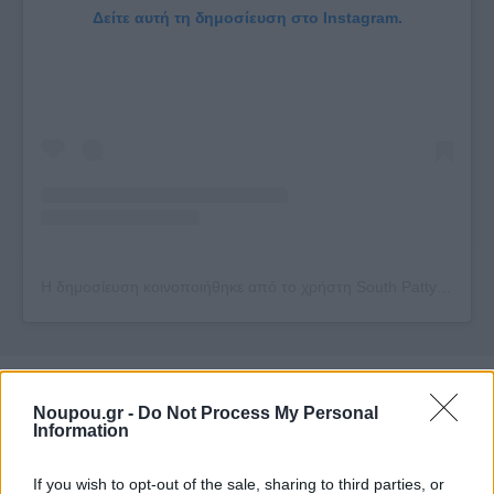
Δείτε αυτή τη δημοσίευση στο Instagram.
Η δημοσίευση κοινοποιήθηκε από το χρήστη South Patty (@southpattyath)
Noupou.gr -
Do Not Process My Personal
Information
Τον κατάλογο συμπληρώνουν κλασσικές τηγανιτές
πατάτες και γλυκοπατάτες. Αρκετά ιδιαίτερος ο
If you wish to opt-out of the sale, sharing to third parties, or