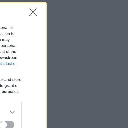
sonal or
ection to
ou may
 personal
out of the
 downstream
B’s List of
er and store
to grant or
ed purposes