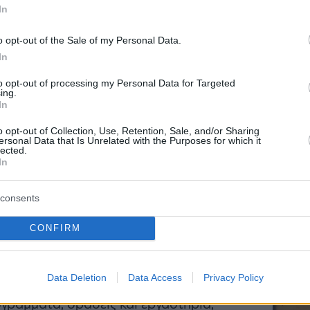
τας το όραμα του ΙΣΝ και του ΚΠΙΣΝ
In
τόριο που προσελκύει foodies από
o opt-out of the Sale of my Personal Data.
In
to opt-out of processing my Personal Data for Targeted
ing.
In
ώλεια – καμία σπατάλη»,
o opt-out of Collection, Use, Retention, Sale, and/or Sharing
τέλο λειτουργίας του εστιατορίου
ersonal Data that Is Unrelated with the Purposes for which it
lected.
ς φύσης, αναδεικνύοντας, παράλληλα,
ΔΙΑΒ
In
 σημασία της αειφορίας και στη
consents
τό, συνεργασίες με μικρούς
CONFIRM
 της χώρας εφοδιάζουν την κουζίνα
σπάνια υλικά, με έμφαση στα
Data Deletion
Data Access
Privacy Policy
ρο του εστιατορίου φιλοξενούνται
ογράμματα, δράσεις και εργαστήρια,