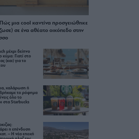
 Πώς μια cool καντίνα προσγειώθηκε
ίζωσε) σε ένα αθέατο οικόπεδο στην
σσο
ch μέχρι δείπνο
ο κύμα: Γιατί στο
ας (και) για το
του
ια, χαλάρωση ή
 Βρήκαμε το ρόφημα
ίνεις όλο το
ι στα Starbucks
κιζας:
άρει η επένδυση
κατ. – Η νέα εποχή
ιστορική πλαζ της