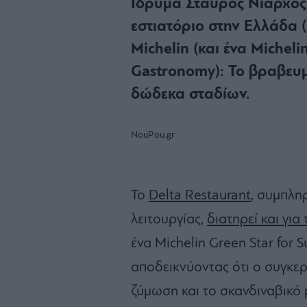
Ίδρυμα Σταύρος Νιάρχος,
εστιατόριο στην Ελλάδα (
Michelin (και ένα Micheli
Gastronomy): Το βραβευμέ
δώδεκα σταδίων.
NouPou.gr
To
Delta Restaurant
, συμπλη
λειτουργίας,
διατηρεί και για
ένα Michelin Green Star for 
αποδεικνύοντας ότι ο συγκε
ζύμωση και το σκανδιναβικό p