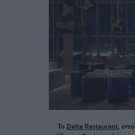
Το
Delta Restaurant
, εντ