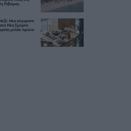
ς Ριβιέρας
Μεζέ: Μια σύγχρονη
 στη Νέα Σμύρνη
κρέας μιλάει πρώτο