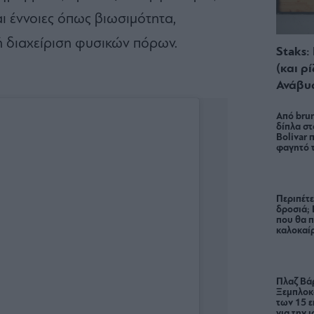
 έννοιες όπως βιωσιμότητα,
ή διαχείριση φυσικών πόρων.
Staks:
(και ρ
Ανάβυ
Από brun
δίπλα στ
Bolivar π
φαγητό 
Περιπέτε
δροσιά;
που θα π
καλοκαίρ
Πλαζ Βάρ
Ξεμπλοκ
των 15 ε
για την 