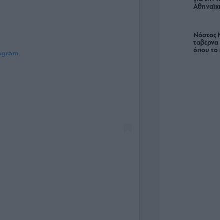
Αθηναϊκή
Νόστος 
ταβέρνα
όπου το 
agram.