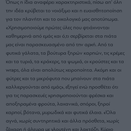
Όπως η ίδια αναφέρει χαρακτηριστικά, πίσω απ’ όλη
την ιδέα κρύβεται το νοιάξιμο και η ευαισθητοποίηση
για τον πλανήτη και το οικολογικό μας αποτύπωμα.
«Χρησιμοποιούμε πρώτες ύλες που φτιάχνονται
καθημερινά από εμάς και ό,τι σερβίρεται στα πιάτα
μας είναι παρασκευασμένο από την αρχή. Από τα
φυτικά γάλατα, τα βούτυρα ξηρών καρπών, τις κρέμες
και τα τυριά, τα κράκερς, τα ψωμιά, οι κρούστες και τα
wraps, όλα είναι απολύτως χειροποίητα. Ακόμη και οι
φύτρες και τα μικρόφυτα που μπαίνουν στα πιάτα
καλλιεργούνται από εμάς», εξηγεί ενώ προσθέτει ότι
για τις παρασκευές χρησιμοποιούνται φρέσκα και
αποξηραμένα φρούτα, λαχανικά, σπόροι, ξηροί
καρποί, βότανα, μυρωδικά και φυτικά έλαια. «Όλα
αγνά, χωρίς συντηρητικά και άλλα πρόσθετα, χωρίς
ζάχαρη ή άλευρα με γλουτένη και λακτόζη. Κύριο