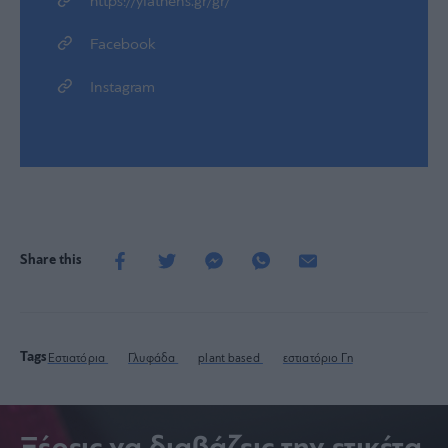
https://yiathens.gr/gr/
Facebook
Instagram
Share this
Tags
Εστιατόρια
Γλυφάδα
plant based
εστιατόριο Γη