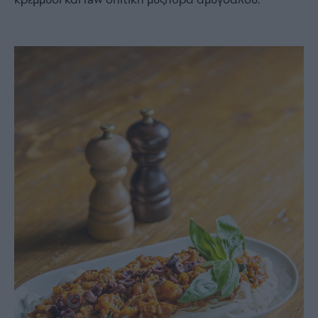
κρεμμύδι και raw σπιτική μυζήθρα αμυγδάλου.