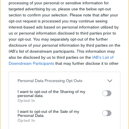
processing of your personal or sensitive information for
targeted advertising by us, please use the below opt-out
section to confirm your selection. Please note that after your
opt-out request is processed you may continue seeing
interest-based ads based on personal information utilized by
us or personal information disclosed to third parties prior to
your opt-out. You may separately opt-out of the further
disclosure of your personal information by third parties on the
IAB’s list of downstream participants. This information may
also be disclosed by us to third parties on the
IAB’s List of
Downstream Participants
that may further disclose it to other
third parties.
Please note that this website/app uses one or more Google
Personal Data Processing Opt Outs
Αξίζει να αναφέρουμε βέβαια ότι τα ψωμάκια που
services and may gather and store information including but
σερβίρονται στη Γη, για να συνοδέψεις το γεύμα σου,
not limited to your visit or usage behaviour. You may click to
I want to opt-out of the Sharing of my
personal data.
grant or deny consent to Google and its third-party tags to
είναι φτιαγμένα από σπόρους, ξηρούς καρπούς,
Opted In
use your data for below specified purposes in below Google
φρούτα και λαχανικά, ενώ η μπαγκέτα είναι φτιαγμένη
consent section.
I want to opt-out of the Sale of my
από σπόρους και βρώμη.
Personal Data.
Opted In