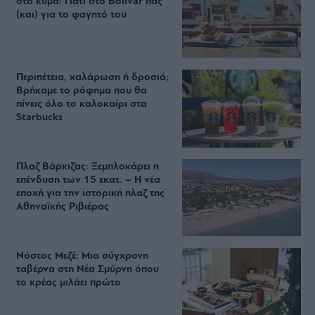
στο κύμα: Γιατί στο Bolivar πας
(και) για το φαγητό του
Περιπέτεια, χαλάρωση ή δροσιά;
Βρήκαμε το ρόφημα που θα
πίνεις όλο το καλοκαίρι στα
Starbucks
Πλαζ Βάρκιζας: Ξεμπλοκάρει η
επένδυση των 15 εκατ. – Η νέα
εποχή για την ιστορική πλαζ της
Αθηναϊκής Ριβιέρας
Νόστος Μεζέ: Μια σύγχρονη
ταβέρνα στη Νέα Σμύρνη όπου
το κρέας μιλάει πρώτο