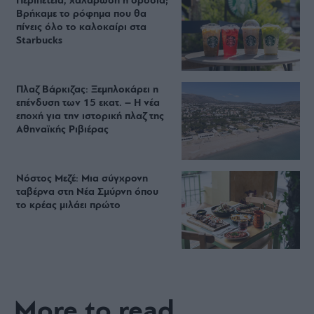
Περιπέτεια, χαλάρωση ή δροσιά;
Βρήκαμε το ρόφημα που θα
πίνεις όλο το καλοκαίρι στα
Starbucks
Πλαζ Βάρκιζας: Ξεμπλοκάρει η
επένδυση των 15 εκατ. – Η νέα
εποχή για την ιστορική πλαζ της
Αθηναϊκής Ριβιέρας
Νόστος Μεζέ: Μια σύγχρονη
ταβέρνα στη Νέα Σμύρνη όπου
το κρέας μιλάει πρώτο
More to read