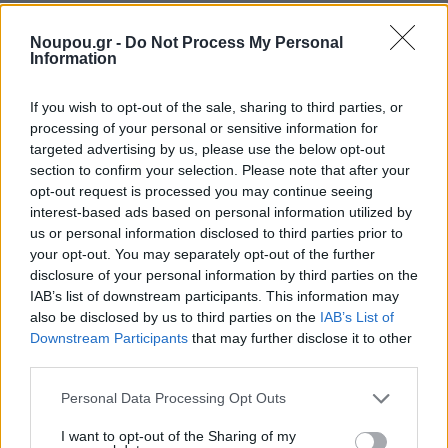
Η golden hour είναι η επιτομή του #beachlife, όπου η
Noupou.gr -
Do Not Process My Personal
θάλασσα μοιάζει χρυσαφένια και ο ήλιος δανείζει
Information
στον ουρανό χρώματα βγαλμένα από παραμύθι. Και
If you wish to opt-out of the sale, sharing to third parties, or
το Aperitivo menu του The C είναι η τέλεια συνοδεία.
processing of your personal or sensitive information for
Μπορείς να επιλέξεις ένα από τα προτεινόμενα ποτά,
targeted advertising by us, please use the below opt-out
με ή χωρίς αλκοόλ και να «τσιμπήσεις» κάτι ελαφρύ.
section to confirm your selection. Please note that after your
opt-out request is processed you may continue seeing
Εδώ, το comfort ποτό που όλοι έχουμε συνδυάσει με
interest-based ads based on personal information utilized by
το ηλιοβασίλεμα – το Aperol Spritz – συνδυάζεται
us or personal information disclosed to third parties prior to
your opt-out. You may separately opt-out of the further
εκπληκτικά με zucchini spread & ‘’ladopites’’ chips (θα
disclosure of your personal information by third parties on the
το βρεις και στο κεντρικό μενού και δες το σαν σημάδι
IAB’s list of downstream participants. This information may
– δεν πρέπει να το χάσεις!).
also be disclosed by us to third parties on the
IAB’s List of
Downstream Participants
that may further disclose it to other
third parties.
Please note that this website/app uses one or more Google
Personal Data Processing Opt Outs
services and may gather and store information including but
not limited to your visit or usage behaviour. You may click to
I want to opt-out of the Sharing of my