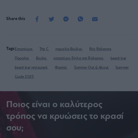
Share this
Tags
Εστιατόρια
The C
παραλία Βούλας
θέα θάλασσα
Παραλία
Βούλα
εστιατόριο δίπλα στη θάλασσα
beach bar
beach bar restaurant
Φαγητό
Summer Out & About
Summer
Guide 2025
Ποιος είναι ο καλύτερος
τρόπος να κρυώσεις το κρασί
σου;