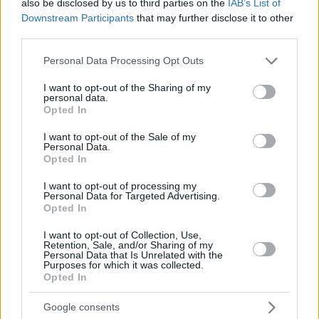
also be disclosed by us to third parties on the
IAB’s List of
ΔΙΑΒΑΣΤΕ ΑΚΟΜΑ
Downstream Participants
that may further disclose it to other
third parties.
Please note that this website/app uses one or more Google
Personal Data Processing Opt Outs
services and may gather and store information including but
not limited to your visit or usage behaviour. You may click to
I want to opt-out of the Sharing of my
personal data.
grant or deny consent to Google and its third-party tags to
Opted In
use your data for below specified purposes in below Google
consent section.
I want to opt-out of the Sale of my
Personal Data.
Opted In
I want to opt-out of processing my
Personal Data for Targeted Advertising.
Opted In
I want to opt-out of Collection, Use,
Retention, Sale, and/or Sharing of my
Staks: Πώς μια cool καντίνα προσγειώθηκε (και
Personal Data that Is Unrelated with the
ρίζωσε) σε ένα αθέατο οικόπεδο στην Ανάβυσσο
Purposes for which it was collected.
Opted In
Από brunch μέχρι δείπνο δίπλα
Google consents
στο κύμα: Γιατί στο Bolivar πας