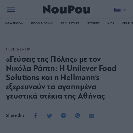
NEWSROOM
FOOD & DRINK
REAL ESTATE
STORIES
KIDS
CULTU
FOOD & DRINK
«Γεύσεις της Πόλης» με τον
Νικόλα Ράπτη: Η Unilever Food
Solutions και η Hellmann’s
εξερευνούν τα αγαπημένα
γευστικά στέκια της Αθήνας
Share this