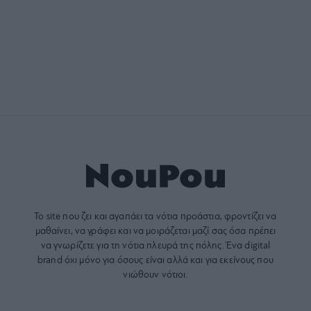
Το site που ζει και αγαπάει τα
νότια προάστια
, φροντίζει να
μαθαίνει, να γράφει και να μοιράζεται μαζί σας όσα πρέπει
να γνωρίζετε για τη νότια πλευρά της πόλης. Ένα digital
brand όχι μόνο για όσους είναι αλλά και για εκείνους που
νιώθουν νότιοι.