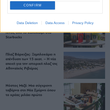
(και) για το φαγητό του
CONFIRM
Data Deletion
Data Access
Privacy Policy
Περιπέτεια, χαλάρωση ή δροσιά;
Βρήκαμε το ρόφημα που θα
πίνεις όλο το καλοκαίρι στα
Starbucks
Πλαζ Βάρκιζας: Ξεμπλοκάρει η
επένδυση των 15 εκατ. – Η νέα
εποχή για την ιστορική πλαζ της
Αθηναϊκής Ριβιέρας
Νόστος Μεζέ: Μια σύγχρονη
ταβέρνα στη Νέα Σμύρνη όπου
το κρέας μιλάει πρώτο