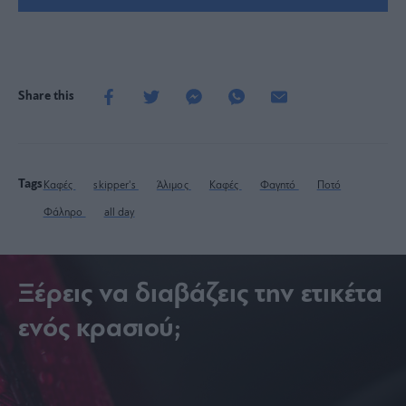
Share this
Tags
Καφές
skipper's
Άλιμος
Καφές
Φαγητό
Ποτό
Φάληρο
all day
Ξέρεις να διαβάζεις την ετικέτα
ενός κρασιού;