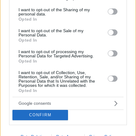
services and may gather and store information including but
not limited to your visit or usage behaviour. You may click to
I want to opt-out of the Sharing of my
personal data.
grant or deny consent to Google and its third-party tags to
Opted In
use your data for below specified purposes in below Google
Εκτός από τον ανανεωμένο χώρο, το μενού του
consent section.
I want to opt-out of the Sale of my
Skipper’s αποκτά όμως και μια άλλη διάσταση,
Personal Data.
Opted In
εισάγοντας νόστιμα all day πιάτα, όπως pinsa και
ζουμερό μπέρκγερ με πατάτες. Παράλληλα, η
I want to opt-out of processing my
Personal Data for Targeted Advertising.
αγαπημένη μπάρα είναι σε διαδικασία…
Opted In
«εκπαίδευσης» ώστε, εκτός από τα αγαπημένα
I want to opt-out of Collection, Use,
κλασικά cocktails, να προσφέρει και πιο μοντέρνες
Retention, Sale, and/or Sharing of my
Personal Data that Is Unrelated with the
συνταγές και να είναι σε θέση να ικανοποιεί κάθε
Purposes for which it was collected.
Opted In
επιθυμία.
Google consents
CONFIRM