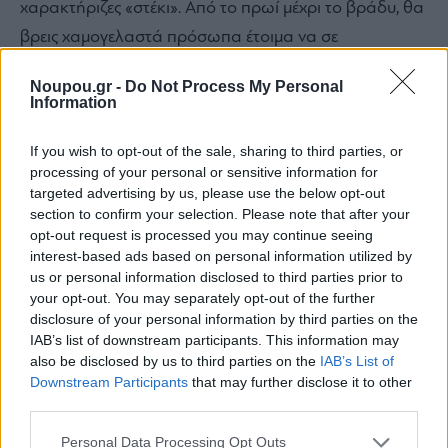
χαρακτήριζες «στέκι». Από το πρωί μέχρι το βράδυ, θα
βρεις χαμογελαστά πρόσωπα έτοιμα να σε
εξυπηρετήσουν ενώ στα ηχεία παίζει χαλαρή old
Noupou.gr -
Do Not Process My Personal
school μουισική που σε κάνει να νιώθεις σαν να
Information
σαλπάρεις για μια κρουαζιέρα.
If you wish to opt-out of the sale, sharing to third parties, or
processing of your personal or sensitive information for
targeted advertising by us, please use the below opt-out
section to confirm your selection. Please note that after your
opt-out request is processed you may continue seeing
interest-based ads based on personal information utilized by
us or personal information disclosed to third parties prior to
your opt-out. You may separately opt-out of the further
disclosure of your personal information by third parties on the
IAB’s list of downstream participants. This information may
also be disclosed by us to third parties on the
IAB’s List of
Downstream Participants
that may further disclose it to other
third parties.
Please note that this website/app uses one or more Google
Personal Data Processing Opt Outs