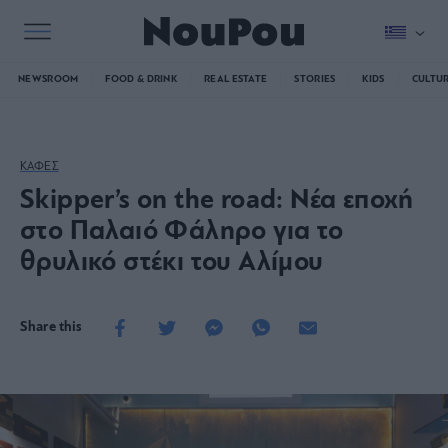
NEWSROOM
FOOD & DRINK
REAL ESTATE
STORIES
KIDS
CULTU
ΚΑΦΕΣ
Skipper’s on the road: Νέα εποχή
στο Παλαιό Φάληρο για το
θρυλικό στέκι του Αλίμου
Share this