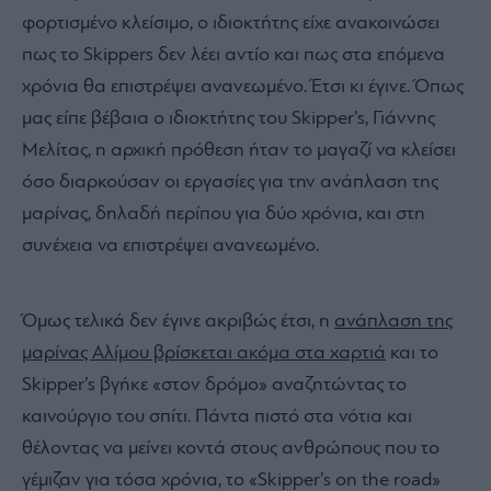
φορτισμένο κλείσιμο, ο ιδιοκτήτης είχε ανακοινώσει
πως το Skippers δεν λέει αντίο και πως στα επόμενα
χρόνια θα επιστρέψει ανανεωμένο. Έτσι κι έγινε. Όπως
μας είπε βέβαια ο ιδιοκτήτης του Skipper’s, Γιάννης
Μελίτας, η αρχική πρόθεση ήταν το μαγαζί να κλείσει
όσο διαρκούσαν οι εργασίες για την ανάπλαση της
μαρίνας, δηλαδή περίπου για δύο χρόνια, και στη
συνέχεια να επιστρέψει ανανεωμένο.
Όμως τελικά δεν έγινε ακριβώς έτσι, η
ανάπλαση της
μαρίνας Αλίμου βρίσκεται ακόμα στα χαρτιά
και το
Skipper’s βγήκε «στον δρόμο» αναζητώντας το
καινούργιο του σπίτι. Πάντα πιστό στα νότια και
θέλοντας να μείνει κοντά στους ανθρώπους που το
γέμιζαν για τόσα χρόνια, το «Skipper’s on the road»