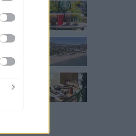
ια, χαλάρωση ή
 Βρήκαμε το ρόφημα
ίνεις όλο το
ι στα Starbucks
κιζας:
άρει η επένδυση
κατ. – Η νέα εποχή
ιστορική πλαζ της
ς Ριβιέρας
Μεζέ: Μια σύγχρονη
 στη Νέα Σμύρνη
κρέας μιλάει πρώτο