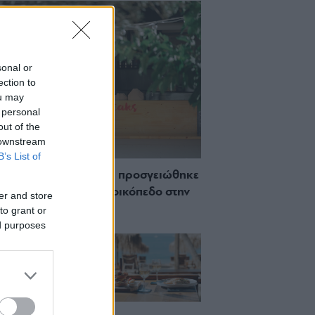
sonal or
ection to
ou may
 personal
out of the
 downstream
B’s List of
 Πώς μια cool καντίνα προσγειώθηκε
ίζωσε) σε ένα αθέατο οικόπεδο στην
er and store
σσο
to grant or
ed purposes
ch μέχρι δείπνο
ο κύμα: Γιατί στο
ας (και) για το
του