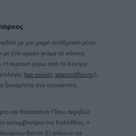
Νιάρχος
σχεδόν με μια μικρή απόδραση μέσα
σει με ένα ωραίο γεύμα σε κάποια
ο. Η περιοχή γύρω από το Κέντρο
επιλογές (
και πολλές ψαροταβέρνες
),
α ξαναμπείτε στο αυτοκίνητο.
άρια και θαλασσινά: Πίσω ακριβώς
το κολυμβητήριο της Καλλιθέας, η
(Ναυάρχου Βότση 2) απλώνει τα