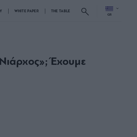
Y
WHITE PAPER
THE TABLE
GR
«Νιάρχος»; Έχουμε