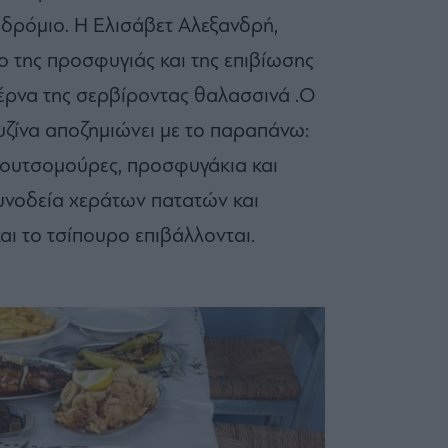
οδρόμιο. Η Ελισάβετ Αλεξανδρή,
 της προσφυγιάς και της επιβίωσης
βέρνα της σερβίροντας θαλασσινά .Ο
ουζίνα αποζημιώνει με το παραπάνω:
κουτσομούρες, προσφυγάκια και
υνοδεία χεράτων πατατών και
αι το τσίπουρο επιβάλλονται.