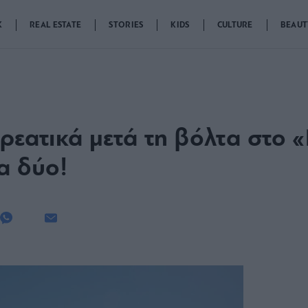
K
REAL ESTATE
STORIES
KIDS
CULTURE
BEAUT
κρεατικά μετά τη βόλτα στο 
α δύο!