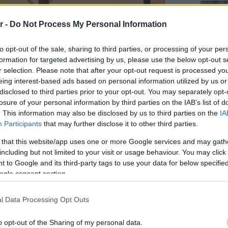
r -
Do Not Process My Personal Information
to opt-out of the sale, sharing to third parties, or processing of your per
formation for targeted advertising by us, please use the below opt-out s
r selection. Please note that after your opt-out request is processed y
eing interest-based ads based on personal information utilized by us or
disclosed to third parties prior to your opt-out. You may separately opt-
losure of your personal information by third parties on the IAB’s list of
. This information may also be disclosed by us to third parties on the
IA
Participants
that may further disclose it to other third parties.
Staks:
(και ρ
 that this website/app uses one or more Google services and may gath
Ανάβυ
including but not limited to your visit or usage behaviour. You may click 
 to Google and its third-party tags to use your data for below specifi
ogle consent section.
Από brun
ά, αφήστε τα μικρά να τρέξουν και να
δίπλα στ
Bolivar π
φαγητό 
ενώ εσείς απολαμβάνετε τη
l Data Processing Opt Outs
αι η παιδική χαρά με τα ιδιαίτερα
o opt-out of the Sharing of my personal data.