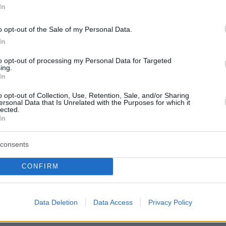
βαια δεν διαθέτει κούνιες! Αν πάντως
Περιπέτε
In
δροσιά;
που θα π
υν για κούνια, η λύση υπάρχει: Θα
καλοκαίρ
o opt-out of the Sale of my Personal Data.
του ΚΠΙΣΝ όπου βρίσκεται ο
In
 γυμναστικής και από εκεί θα πάρετε
to opt-out of processing my Personal Data for Targeted
Πλαζ Βάρ
ing.
Ξεμπλοκ
In
ο Δημοτικό Κολυμβητήριο Καλλιθέας.
των 15 ε
για την 
λις βγείτε από αυτή την έξοδο θα
o opt-out of Collection, Use, Retention, Sale, and/or Sharing
Αθηναϊκή
ersonal Data that Is Unrelated with the Purposes for which it
lected.
χαρά με κούνιες αλλά και πυραμίδα
In
Νόστος 
ταβέρνα
όπου το 
consents
CONFIRM
είτε την ιστοσελίδα
snfcc.org
για να
τητες στις οποίες μπορούν να
Data Deletion
Data Access
Privacy Policy
ήθως πάντως για αυτές απαιτείται