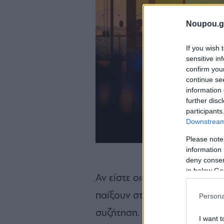
Noupou.g
If you wish 
sensitive in
confirm you
continue se
information 
further disc
participants
Downstream 
Please note
information 
deny consent
in below Go
Αν είστε οικογένεια με παιδι
παίξουν στον ανοιχτό χώρο, 
Persona
συζήτηση. Πολύ ωραία είναι κ
I want t