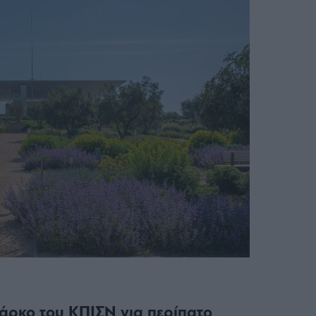
άρκο του ΚΠΙΣΝ για περίπατο