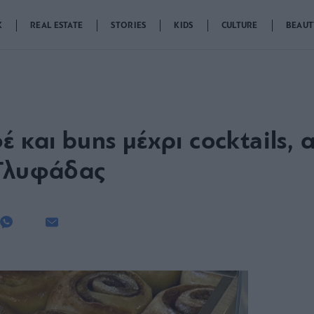
K
REAL ESTATE
STORIES
KIDS
CULTURE
BEAUT
 και buns μέχρι cocktails, α
 Γλυφάδας