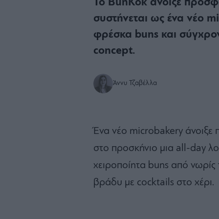
Το BunKok άνοιξε πρόσφ
συστήνεται ως ένα νέο m
φρέσκα buns και σύγχρονε
concept.
Άννυ Τζαβέλλα
Ένα νέο microbakery άνοιξε
στο προσκήνιο μια all-day λο
χειροποίητα buns από νωρίς τ
βράδυ με cocktails στο χέρι.