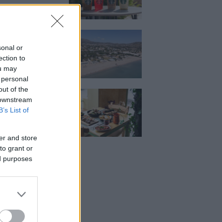
κιζας:
άρει η επένδυση
sonal or
κατ. – Η νέα εποχή
ιστορική πλαζ της
ection to
ς Ριβιέρας
ou may
 personal
out of the
Μεζέ: Μια σύγχρονη
 downstream
 στη Νέα Σμύρνη
κρέας μιλάει πρώτο
B’s List of
er and store
to grant or
ed purposes