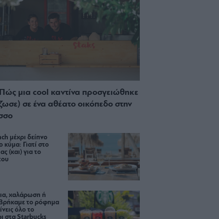
 Πώς μια cool καντίνα προσγειώθηκε
ίζωσε) σε ένα αθέατο οικόπεδο στην
σσο
ch μέχρι δείπνο
ο κύμα: Γιατί στο
ας (και) για το
του
ια, χαλάρωση ή
 Βρήκαμε το ρόφημα
ίνεις όλο το
ι στα Starbucks