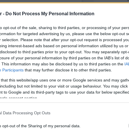
r -
Do Not Process My Personal Information
Πλαζ Βάρ
Ξεμπλοκ
to opt-out of the sale, sharing to third parties, or processing of your per
των 15 ε
για την 
formation for targeted advertising by us, please use the below opt-out s
Αθηναϊκή
r selection. Please note that after your opt-out request is processed y
eing interest-based ads based on personal information utilized by us or
disclosed to third parties prior to your opt-out. You may separately opt-
Νόστος 
losure of your personal information by third parties on the IAB’s list of
ταβέρνα
όπου το 
. This information may also be disclosed by us to third parties on the
IA
Participants
that may further disclose it to other third parties.
 that this website/app uses one or more Google services and may gath
including but not limited to your visit or usage behaviour. You may click 
 to Google and its third-party tags to use your data for below specifi
ogle consent section.
l Data Processing Opt Outs
o opt-out of the Sharing of my personal data.