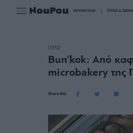
NEWSROOM
FOOD & DRIN
ΓΛΥΚΟ
Bun’kok: Από καφέ
microbakery της
Share this