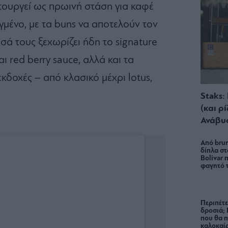
ιτουργεί ως πρωινή στάση για καφέ
γμένο, με τα buns να αποτελούν τον
ά τους ξεχωρίζει ήδη το signature
ι red berry sauce, αλλά και τα
κδοχές – από κλασικό μέχρι lotus,
Staks:
(και ρ
Ανάβυ
Από brun
δίπλα στ
Bolivar π
φαγητό 
Περιπέτε
δροσιά;
που θα π
καλοκαίρ