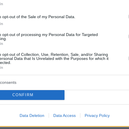
In
o opt-out of the Sale of my Personal Data.
In
to opt-out of processing my Personal Data for Targeted
ing.
 by @bunkok.glyfada
In
o opt-out of Collection, Use, Retention, Sale, and/or Sharing
ersonal Data that Is Unrelated with the Purposes for which it
lected.
In
 κανείς sushi-style rice bowls με
ρι, bao buns με fried shrimp ή
consents
 όπως τα fluffy bread cubes με
CONFIRM
γλυκές εκδοχές με πραλίνα και red
Data Deletion
Data Access
Privacy Policy