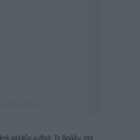
 by @bunkok.glyfada
kok αλλάζει ρυθμό. Το βράδυ, στο