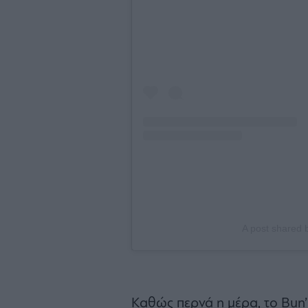
A post shared
Καθώς περνά η μέρα, το Bun’