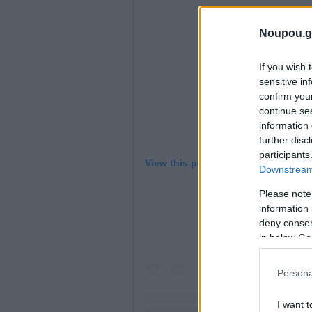
Noupou.g
If you wish 
sensitive in
confirm you
continue se
information 
further disc
participants
View this post on Instagram
Downstream 
Please note
information 
deny consent
in below Go
Persona
I want t