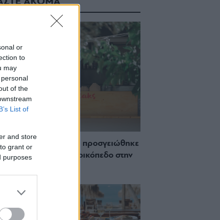
ΑΣΤΕ ΑΚΟΜΑ
sonal or
ection to
ou may
 personal
out of the
 downstream
B’s List of
er and store
 Πώς μια cool καντίνα προσγειώθηκε
to grant or
ίζωσε) σε ένα αθέατο οικόπεδο στην
ed purposes
σσο
ch μέχρι δείπνο
ο κύμα: Γιατί στο
ας (και) για το
του