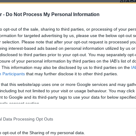
ΔΙΑΒ
όδου με πλημμυρίζουν παιδικές
r -
Do Not Process My Personal Information
πέζια, έξοδος για φαγητό με τη
to opt-out of the sale, sharing to third parties, or processing of your per
βόλτα στα μαγαζιά, αλλά και
formation for targeted advertising by us, please use the below opt-out s
r selection. Please note that after your opt-out request is processed y
διά από τη γειτονιά που μετά το
eing interest-based ads based on personal information utilized by us or
 για να μας αφήσουν να κάτσουμε για
disclosed to third parties prior to your opt-out. You may separately opt-
losure of your personal information by third parties on the IAB’s list of
 Τα χρόνια πέρασαν, κάποιες
. This information may also be disclosed by us to third parties on the
IA
Participants
that may further disclose it to other third parties.
ό τις παιδικές μυρωδιές που έχουν
 that this website/app uses one or more Google services and may gath
. Εξάλλου εκεί δεν επιστρέφεις
Staks:
including but not limited to your visit or usage behaviour. You may click 
(και ρ
 to Google and its third-party tags to use your data for below specifi
Ανάβυ
ogle consent section.
Από brun
l Data Processing Opt Outs
δίπλα στ
Bolivar π
φαγητό 
o opt-out of the Sharing of my personal data.