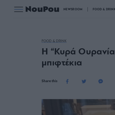
NEWSROOM
FOOD & DRIN
FOOD & DRINK
Η “Κυρά Ουρανία” 
μπιφτέκια
Share this