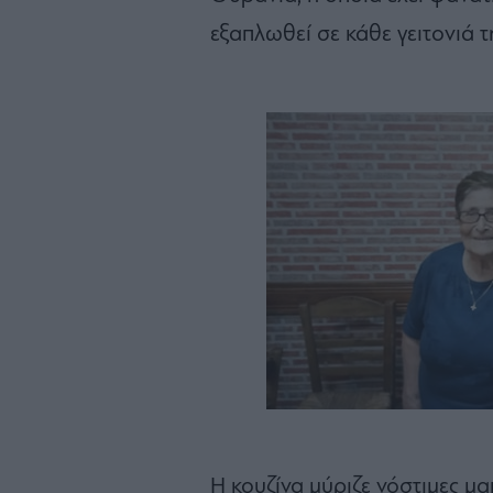
εξαπλωθεί σε κάθε γειτονιά τ
Η κουζίνα μύριζε νόστιμες μα