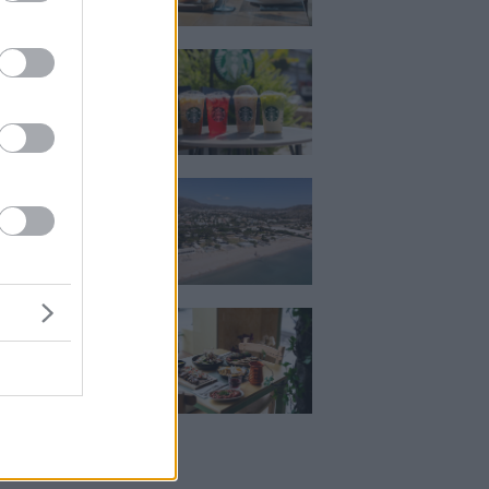
ια, χαλάρωση ή
 Βρήκαμε το ρόφημα
ίνεις όλο το
ι στα Starbucks
κιζας:
άρει η επένδυση
κατ. – Η νέα εποχή
ιστορική πλαζ της
ς Ριβιέρας
Μεζέ: Μια σύγχρονη
 στη Νέα Σμύρνη
κρέας μιλάει πρώτο