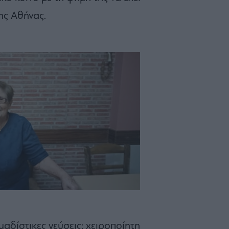
ης Αθήνας.
μαδίστικες γεύσεις: χειροποίητη