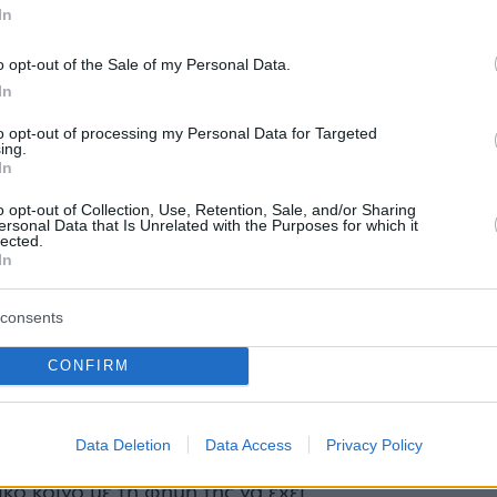
In
Περιπέτε
o opt-out of the Sale of my Personal Data.
δροσιά;
In
που θα π
καλοκαίρ
to opt-out of processing my Personal Data for Targeted
ing.
In
Πλαζ Βάρ
Ξεμπλοκ
o opt-out of Collection, Use, Retention, Sale, and/or Sharing
ersonal Data that Is Unrelated with the Purposes for which it
των 15 ε
lected.
για την 
Αθηναϊκή
In
consents
Νόστος 
ταβέρνα
όπου το 
CONFIRM
α στο μαγαζί η αποστολή μου ήταν
υζίνα για να μάθω όλα τα μυστικά για
Data Deletion
Data Access
Privacy Policy
πιφτέκια που φτιάχνει η κυρία
κό κοινό με τη φήμη της να έχει