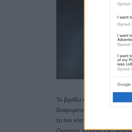
Opted 
I want t
Opted 
I want 
Advertis
Opted 
I want t
of my P
was col
Opted 
Google 
Το βράδυ της Τρίτης που πήγ
διαφορετική: να μπω στην κο
τα πιο νόστιμα και ζουμερά μ
Ουρανία, η οποία έχει φανατι