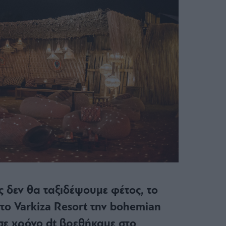
 δεν θα ταξιδέψουμε φέτος, το
το Varkiza Resort την bohemian
 σε χρόνο dt βρεθήκαμε στο