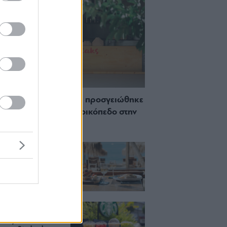
 Πώς μια cool καντίνα προσγειώθηκε
ίζωσε) σε ένα αθέατο οικόπεδο στην
σσο
ch μέχρι δείπνο
ο κύμα: Γιατί στο
ας (και) για το
του
ια, χαλάρωση ή
 Βρήκαμε το ρόφημα
ίνεις όλο το