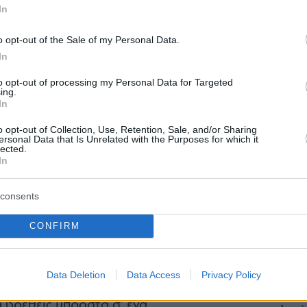
In
η Μωράκη, φόρεσε τη πιο boho
o opt-out of the Sale of my Personal Data.
ηση του Interior Designer Στράτου
In
νο τη filosofia Mexicana στα Νότια
to opt-out of processing my Personal Data for Targeted
Tulum. Ακριβώς δηλαδή, τη χαλαρή
ing.
In
τα καλοκαίρια μας, επιφορτισμένη
o opt-out of Collection, Use, Retention, Sale, and/or Sharing
Staks:
ά λόγω των περιστάσεων- από τη
ersonal Data that Is Unrelated with the Purposes for which it
lected.
(και ρ
έχει λείψει. Θα το διαπιστώσεις και
In
Ανάβυ
μπεις στο Varkiza Resort και να μη
consents
Από brun
τυπωσιακό κόσμο του Coyoacan, να
δίπλα στ
Bolivar π
CONFIRM
φαγητό 
 bamboo στην είσοδο, να σε
 η ευγένεια και το χαμόγελο της
Data Deletion
Data Access
Privacy Policy
ν πίνακα με τον σκελετό με το
Περιπέτε
δροσιά;
που θα π
α βρεθείς μπροστά σ’ ένα