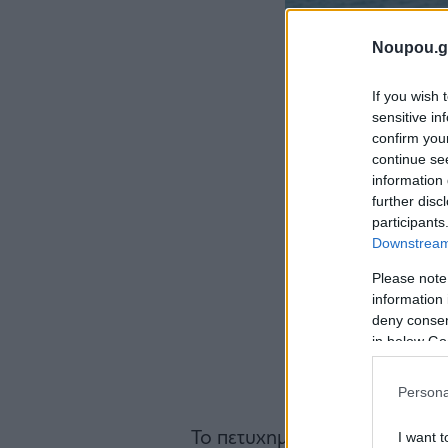
Noupou.g
If you wish 
sensitive in
confirm you
continue se
information 
further disc
participants
Downstream 
Please note
information 
deny consent
in below Go
Persona
Το πετυχημένο project που 
I want t