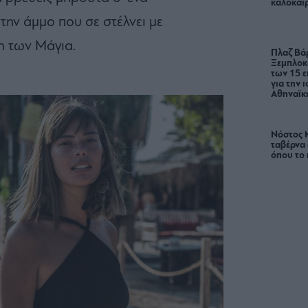
καλοκαίρ
ην άμμο που σε στέλνει με
η των Μάγια.
Πλαζ Βάρ
Ξεμπλοκ
των 15 ε
για την 
Αθηναϊκή
Νόστος 
ταβέρνα
όπου το 