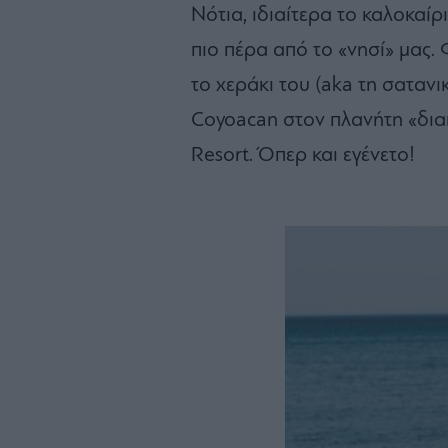
Νότια, ιδιαίτερα το καλοκαί
πιο πέρα από το «νησί» μας.
το χεράκι του (aka τη σατανι
Coyoacan στον πλανήτη «διακ
Resort. Όπερ και εγένετο!