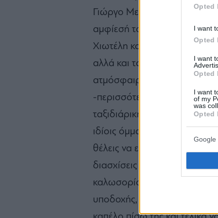
Opted 
Γιώργο Μελισσάρη και Γιάνν
I want t
αμφίεσή του υπό την καθοδήγ
Opted 
Χιωτέλη και δεν μας έφερε μό
I want 
αλλά και τα boho vibes του 
Advertis
Opted 
ατμόσφαιρα που αναζητούμε 
I want t
-περισσότερο αυτή τη χρονι
of my P
was col
ταξιδιάρικη διάθεση που μας 
Opted 
ιδίοις όμμασι. Δε γίνεται να 
Google 
θέλεις να εισέλθεις στον εν
διασχίσεις την πυραμίδα από
καλωσορίσει η εξωτική Νικόλ,
υποδοχής, να χαθείς λίγο στο
καπέλο πίσω της και τελικά ν