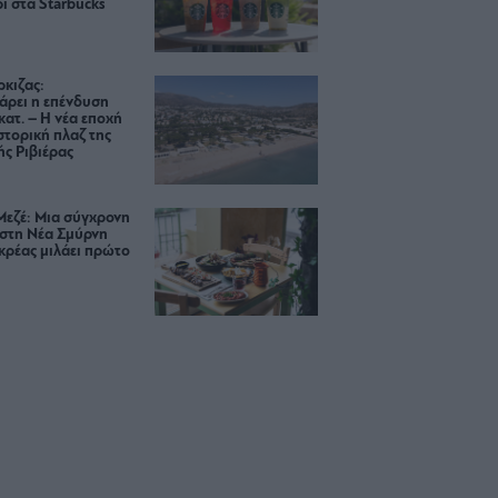
ι στα Starbucks
κιζας:
άρει η επένδυση
κατ. – Η νέα εποχή
ιστορική πλαζ της
ς Ριβιέρας
Μεζέ: Μια σύγχρονη
 στη Νέα Σμύρνη
κρέας μιλάει πρώτο