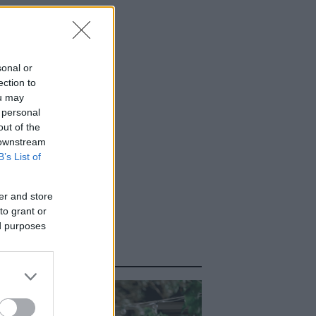
sonal or
ection to
ou may
 personal
out of the
 downstream
B’s List of
er and store
to grant or
ed purposes
ΑΣΤΕ ΑΚΟΜΑ