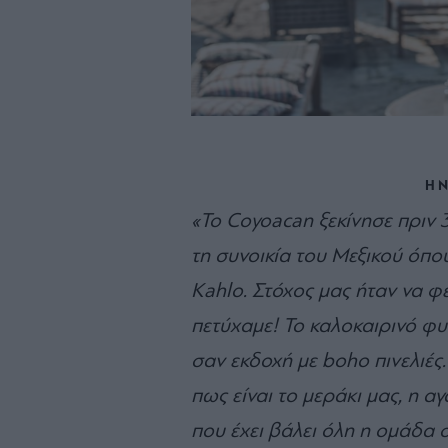
Η Ν
«Το
Coyoacan
ξεκίνησε πριν 
τη συνοικία του Μεξικού όπο
Kahlo
. Στόχος μας ήταν να φ
πετύχαμε! Το καλοκαιρινό φυ
σαν εκδοχή με
boho
πινελιές.
πως είναι το μεράκι μας, η α
που έχει βάλει όλη η ομάδα 