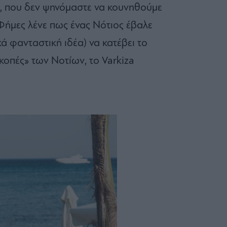
ρι, που δεν ψηνόμαστε να κουνηθούμε
 Φήμες λένε πως ένας Νότιος έβαλε
κά φανταστική ιδέα) να κατέβει το
οπές» των Νοτίων, το Varkiza