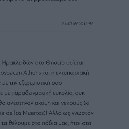
24/07/2020
11:58
ς Ηρακλειδών στο Θησείο σείεται
 Coyoacan Athens και η εντυπωσιακή
με την εξτρεμιστική pop
 με παραδειγματική ευκολία, ουκ
θα ανέστηναν ακόμη και νεκρούς (κι
Dia de los Muertos)! Αλλά ως γνωστόν
α τα θέλουμε στα πόδια μας, ήτοι στα