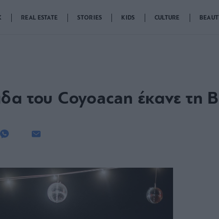
K
REAL ESTATE
STORIES
KIDS
CULTURE
BEAUT
δα του Coyoacan έκανε τη Β