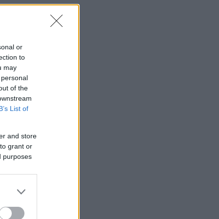
sonal or
ection to
ou may
 personal
out of the
 downstream
B’s List of
er and store
to grant or
ed purposes