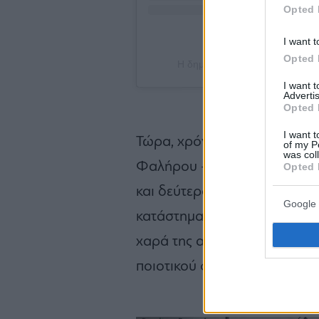
Opted 
I want t
Opted 
Η δημοσίευση κοινοποιήθηκε 
I want 
Advertis
Opted 
I want t
Τώρα, χρόνια μετά, επισκεπτό
of my P
was col
Φαλήρου -πρώτον γιατί αρν
Opted 
και δεύτερον γιατί η τοποθεσί
Google 
κατάστημα πολύ όμορφο- ένι
χαρά της απλότητας, της οικο
ποιοτικού φαγητού που δεν έ