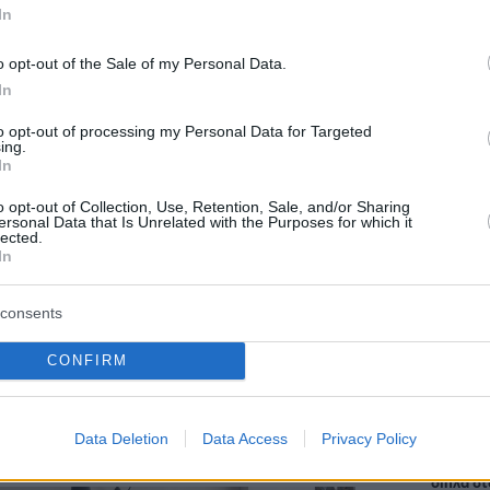
In
ΔΙΑΒ
o opt-out of the Sale of my Personal Data.
In
από το χρήστη NouPou (@noupougr)
to opt-out of processing my Personal Data for Targeted
ing.
In
o opt-out of Collection, Use, Retention, Sale, and/or Sharing
μενη τη La Pasteria στο Δέλτα του
ersonal Data that Is Unrelated with the Purposes for which it
lected.
ούμαι να απομακρυνθώ από τα νότια
In
α είναι απίστευτα βολική και το
consents
ωσα εκείνο το ίδιο συναίσθημα: τη
CONFIRM
Staks:
γενειακής ζεστασιάς και του
(και ρ
χει αλλάξει μέσα στον χρόνο.
Ανάβυ
Data Deletion
Data Access
Privacy Policy
Από brun
δίπλα στ