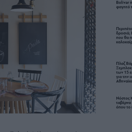
Bolivar π
φαγητό 
Περιπέτε
δροσιά;
που θα π
καλοκαίρ
Πλαζ Βάρ
Ξεμπλοκ
των 15 ε
για την 
Αθηναϊκή
Νόστος 
ταβέρνα
όπου το 