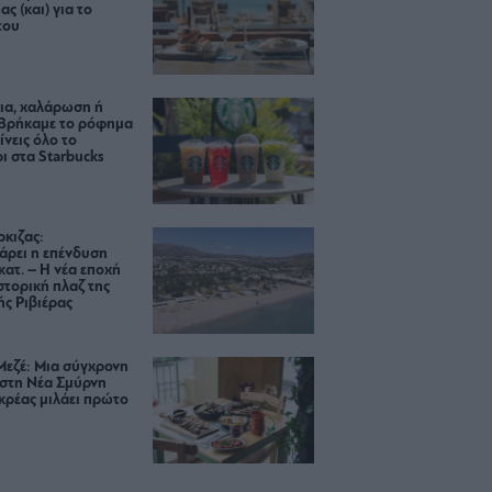
ας (και) για το
του
ια, χαλάρωση ή
 Βρήκαμε το ρόφημα
ίνεις όλο το
ι στα Starbucks
κιζας:
άρει η επένδυση
κατ. – Η νέα εποχή
ιστορική πλαζ της
ς Ριβιέρας
Μεζέ: Μια σύγχρονη
 στη Νέα Σμύρνη
κρέας μιλάει πρώτο