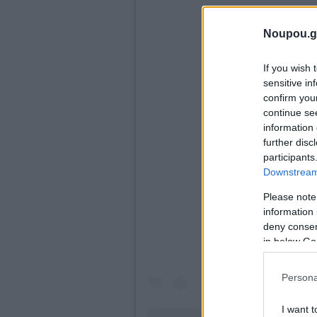
Noupou.g
If you wish 
sensitive in
confirm you
continue se
information 
further disc
participants
Downstream 
Δείτε αυτή τη δημ
Please note
information 
deny consent
in below Go
Persona
I want t