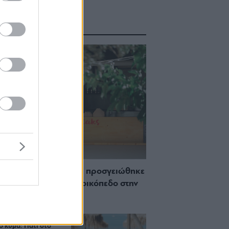
ΑΣΤΕ ΑΚΟΜΑ
 Πώς μια cool καντίνα προσγειώθηκε
ίζωσε) σε ένα αθέατο οικόπεδο στην
σσο
ch μέχρι δείπνο
ο κύμα: Γιατί στο