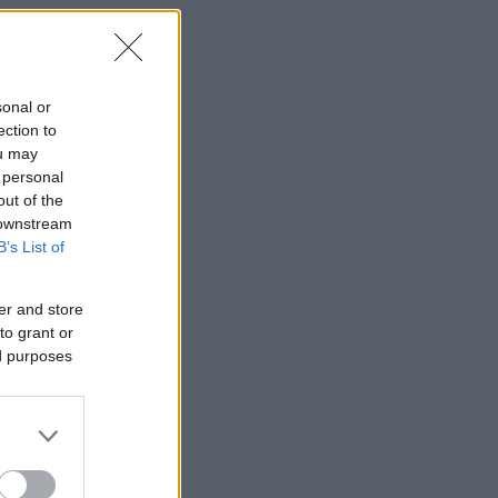
sonal or
ection to
ou may
 personal
out of the
 downstream
B’s List of
er and store
to grant or
ed purposes