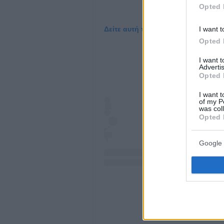
Opted 
I want t
Δείτε αυτή τη δημοσίευση στο Inst
Opted 
I want 
Advertis
Opted 
I want t
of my P
was col
Opted 
Google 