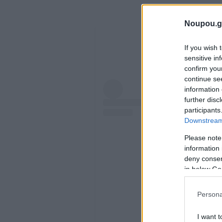
Noupou.g
If you wish 
sensitive in
confirm you
continue se
information 
further disc
participants
Downstream 
Please note
information 
deny consent
in below Go
Persona
I want t