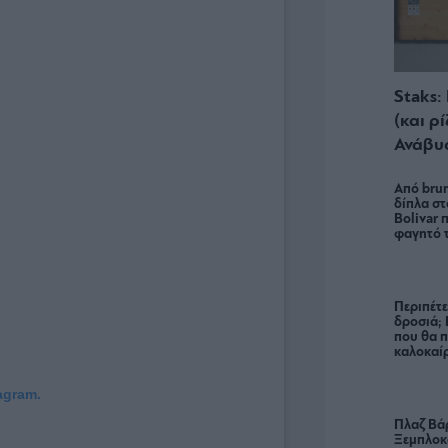
Staks:
(και ρ
Ανάβυ
Από brun
δίπλα στ
Bolivar π
φαγητό 
Περιπέτε
δροσιά;
που θα π
καλοκαίρ
agram.
Πλαζ Βάρ
Ξεμπλοκ