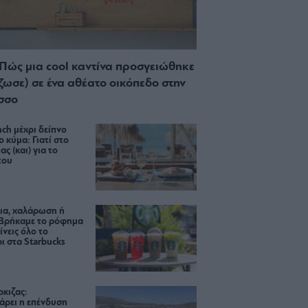
 Πώς μια cool καντίνα προσγειώθηκε
ίζωσε) σε ένα αθέατο οικόπεδο στην
σσο
ch μέχρι δείπνο
ο κύμα: Γιατί στο
ας (και) για το
του
ια, χαλάρωση ή
 Βρήκαμε το ρόφημα
ίνεις όλο το
ι στα Starbucks
κιζας:
άρει η επένδυση