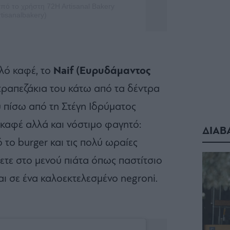
πό το χρήστη 72H Artisanal Bakery
tisanalbakery)
αλό καφέ, το
Naif (Ευρυδάμαντος
 τραπεζάκια του κάτω από τα δέντρα
πίσω από τη Στέγη Ιδρύματος
 καφέ αλλά και νόστιμο φαγητό:
ΔΙΑΒ
 το burger και τις πολύ ωραίες
χετε στο μενού πιάτα όπως παστίτσιο
ναι σε ένα καλοεκτελεσμένο negroni.