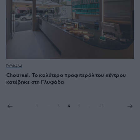
ΓΛΥΦΑΔΑ
Choureal: Το καλύτερο προφιτερόλ του κέντρου
κατέβηκε στη Γλυφάδα
1
…
3
4
5
…
23