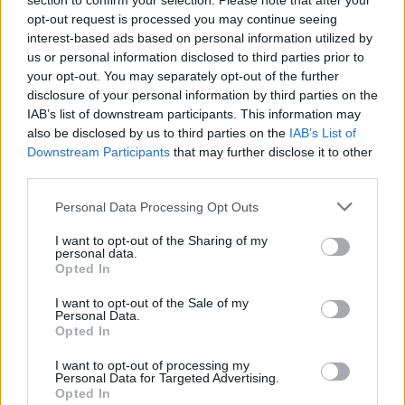
section to confirm your selection. Please note that after your
opt-out request is processed you may continue seeing
interest-based ads based on personal information utilized by
us or personal information disclosed to third parties prior to
your opt-out. You may separately opt-out of the further
disclosure of your personal information by third parties on the
IAB’s list of downstream participants. This information may
also be disclosed by us to third parties on the
IAB’s List of
ΗΛΙΟΥΠΟΛΗ
Downstream Participants
that may further disclose it to other
Το Geluk στην Ηλιούπολη έγινε Son: Micro bakery
third parties.
& brunch το πρωί, εστιατόριο με open kitchen το
Please note that this website/app uses one or more Google
βράδυ
Personal Data Processing Opt Outs
services and may gather and store information including but
not limited to your visit or usage behaviour. You may click to
I want to opt-out of the Sharing of my
personal data.
grant or deny consent to Google and its third-party tags to
Opted In
use your data for below specified purposes in below Google
consent section.
I want to opt-out of the Sale of my
Personal Data.
Opted In
I want to opt-out of processing my
Personal Data for Targeted Advertising.
Opted In