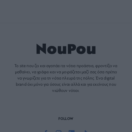
Το site που ζει και αγαπάει τα
νότια προάστια
, φροντίζει να
μαθαίνει, να γράφει και να μοιράζεται μαζί σας όσα πρέπει
να γνωρίζετε για τη νότια πλευρά της πόλης. Ένα digital
brand όχι μόνο για όσους είναι αλλά και για εκείνους που
νιώθουν νότιοι.
FOLLOW