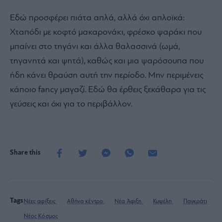
Εδώ προσφέρει πιάτα απλά, αλλά όχι απλοϊκά:
Χταπόδι με κοφτό μακαρονάκι, φρέσκο ψαράκι που
μπαίνει στο τηγάνι και άλλα θαλασσινά (ωμά,
τηγανητά και ψητά), καθώς και μια ψαρόσουπα που
ήδη κάνει θραύση αυτή την περίοδο. Μην περιμένεις
κάποιο fancy μαγαζί. Εδώ θα έρθεις ξεκάθαρα για τις
γεύσεις και όχι για το περιβάλλον.
Share this
Tags
Νέες αφίξεις
Αθήνα κέντρο
Νέα Άφιξη
Κυψέλη
Παγκράτι
Νέος Κόσμος