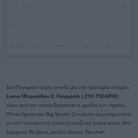
Η δημοσίευση κοινοποιήθηκε από το χρήστη Luma (@luma_athens)
Στο Παγκράτι τώρα, άνοιξε μία νέα τρατορία ονόματι
Luma (Φερεκίδου 2, Παγκράτι | 210 7524092)
,
πίσω από την οποία βρίσκεται η ομάδα των Aperio,
White Spoon και Big Spoon. Στο μενού πρωταγωνιστεί
το no1 ντουέτο της ιταλικής κουζίνας: pasta-pizza. Από
ζυμαρικά θα βρεις, μεταξύ άλλων, Paccheri