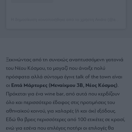
Η δημοσίευση κοινοποιήθηκε από το χρήστη Andro (@andro_gr)
Ξεκινώντας από τη συνεχώς αναπτυσσόμενη γειτονιά
του Νέου Κόσμου, το μαγαζί που άνοιξε πολύ
πρόσφατα αλλά σύντομα έγινε talk of the town είναι
οι
Επτά Μάρτυρες (Μεναίχμου 3Β, Νέος Κόσμος)
.
Πρόκεται για ένα wine bar, από αυτά που κερδίζουν
όλο και περισσότερο έδαφος στις προτιμήσεις του
αθηναϊκού κοινού, για χαλαρές (ή και όχι) εξόδους.
Εδώ θα βρεις περισσότερες από 100 ετικέτες σε κρασί,
ενώ για εσένα που επιλέγεις ποτήρι οι επιλογές θα