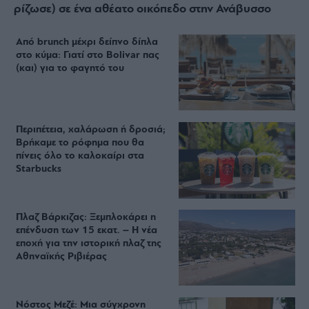
ρίζωσε) σε ένα αθέατο οικόπεδο στην Ανάβυσσο
Από brunch μέχρι δείπνο δίπλα
στο κύμα: Γιατί στο Bolivar πας
(και) για το φαγητό του
Περιπέτεια, χαλάρωση ή δροσιά;
Βρήκαμε το ρόφημα που θα
πίνεις όλο το καλοκαίρι στα
Starbucks
Πλαζ Βάρκιζας: Ξεμπλοκάρει η
επένδυση των 15 εκατ. – Η νέα
εποχή για την ιστορική πλαζ της
Αθηναϊκής Ριβιέρας
Νόστος Μεζέ: Μια σύγχρονη