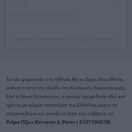
Η δημοσίευση κοινοποιήθηκε από το χρήστη Polpo Athens (@polpoathens)
Το νέο ψαροστέκι της Αθήνας θα το βρεις στου Ρέντη,
απέναντι από την είσοδο της Κεντρικής Λαχαναγοράς.
Εκεί ο Νίκος Κατσικάκης, ο οποίος προμηθεύει εδώ και
χρόνια με ψάρια εστιατόρια της Ελλάδας, έκανε το
επόμενο βήμα και άνοιξε τη δική του ταβέρνα, το
Polpo (Τζων Κέννεντυ 6, Ρέντη | 2107104578)
.