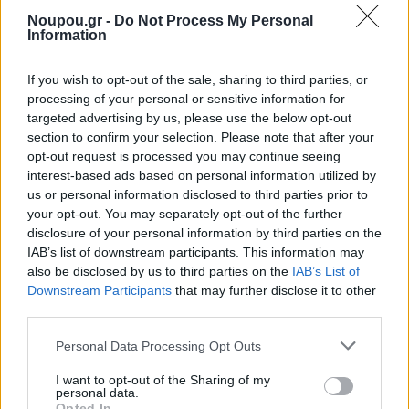
σερβίρουν τα πιάτα τους σε μια μικρή μπάρα που
Noupou.gr -
Do Not Process My Personal
χωρά γύρω στα δέκα άτομα, συν μερικά τραπέζια
Information
στον πεζόδρομο απ’ έξω.
If you wish to opt-out of the sale, sharing to third parties, or
processing of your personal or sensitive information for
Η μέρα αρχίζει με καφέ και συνεχίζεται με τσιπουράκι,
targeted advertising by us, please use the below opt-out
section to confirm your selection. Please note that after your
ούζα ή μπίρες, ενώ δεν λείπει και το κρασί από
opt-out request is processed you may continue seeing
ελληνικό αμπελώνα. Δίπλα σε αυτά οι καλοφτιαγμένοι
interest-based ads based on personal information utilized by
us or personal information disclosed to third parties prior to
μεζέδες που ετοιμάζονται μπροστά στα μάτια σου,
your opt-out. You may separately opt-out of the further
στην ανοιχτή κουζίνα. Μεταξύ άλλων, φτιάχνουν
disclosure of your personal information by third parties on the
μπακαλιάρο ραγού και αρνί με αγκινάρες. Στο Ντύλαν
IAB’s list of downstream participants. This information may
also be disclosed by us to third parties on the
IAB’s List of
σημαντικό ρόλο παίζει και η μουσική που κινείται σε
Downstream Participants
that may further disclose it to other
ροκ και μπλουζ ήχους -δεν πήρε άλλωστε τυχαία το
third parties.
όνομά του!
Please note that this website/app uses one or more Google
Personal Data Processing Opt Outs
services and may gather and store information including but
not limited to your visit or usage behaviour. You may click to
I want to opt-out of the Sharing of my
personal data.
grant or deny consent to Google and its third-party tags to
Opted In