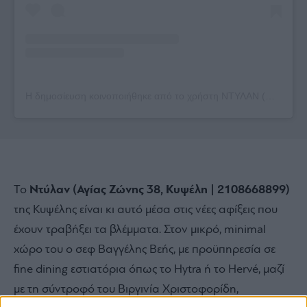
Η δημοσίευση κοινοποιήθηκε από το χρήστη ΝΤΥΛΑΝ (@ntylan_kipseli)
Το
Ντύλαν (Αγίας Ζώνης 38, Κυψέλη | 2108668899)
της Κυψέλης είναι κι αυτό μέσα στις νέες αφίξεις που
έχουν τραβήξει τα βλέμματα. Στον μικρό, minimal
χώρο του ο σεφ Βαγγέλης Βεής, με προϋπηρεσία σε
fine dining εστιατόρια όπως το Hytra ή το Hervé, μαζί
με τη σύντροφό του Βιργινία Χριστοφορίδη,