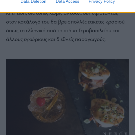
Data Deletion
Data Access
Privacy Policy
Κι επειδή, διακοπές χωρίς αλκοόλ, δεν υφίστανται,
στον κατάλογό του θα βρεις πολλές ετικέτες κρασιού,
όπως το ελληνικό από το κτήμα Γεροβασιλείου και
άλλους εγχώριους και διεθνείς παραγωγούς.