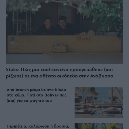
Staks: Πώς μια cool καντίνα προσγειώθηκε (και
ρίζωσε) σε ένα αθέατο οικόπεδο στην Ανάβυσσο
Από brunch μέχρι δείπνο δίπλα
στο κύμα: Γιατί στο Bolivar πας
(και) για το φαγητό του
Περιπέτεια, χαλάρωση ή δροσιά;