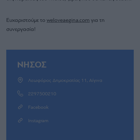
Ευχαριστούμε το
weloveaegina.com
για τη
συνεργασία!
ΝΗΣΟΣ
Λεωφόρος Δημοκρατίας 11, Αίγινα
2297500210
Facebook
Instagram