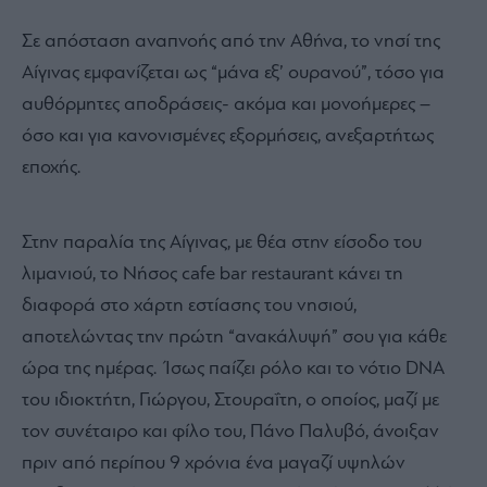
Σε απόσταση αναπνοής από την Αθήνα, το νησί της
Αίγινας εμφανίζεται ως “μάνα εξ’ ουρανού”, τόσο για
αυθόρμητες αποδράσεις- ακόμα και μονοήμερες –
όσο και για κανονισμένες εξορμήσεις, ανεξαρτήτως
εποχής.
Στην παραλία της Αίγινας, με θέα στην είσοδο του
λιμανιού, το Νήσος cafe bar restaurant κάνει τη
διαφορά στο χάρτη εστίασης του νησιού,
αποτελώντας την πρώτη “ανακάλυψή” σου για κάθε
ώρα της ημέρας. Ίσως παίζει ρόλο και το νότιο DNA
του ιδιοκτήτη, Γιώργου, Στουραΐτη, ο οποίος, μαζί με
τον συνέταιρο και φίλο του, Πάνο Παλυβό, άνοιξαν
πριν από περίπου 9 χρόνια ένα μαγαζί υψηλών