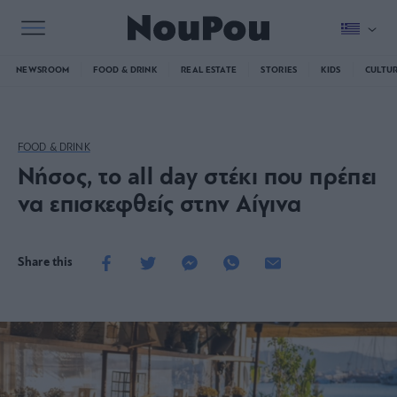
NEWSROOM
FOOD & DRINK
REAL ESTATE
STORIES
KIDS
CULTU
FOOD & DRINK
Nήσος, το all day στέκι που πρέπει
να επισκεφθείς στην Αίγινα
Share this