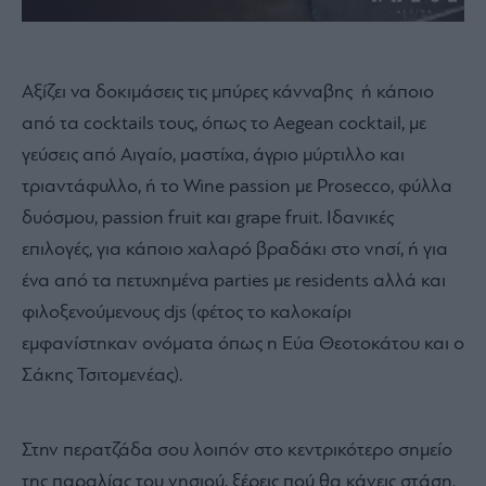
Αξίζει να δοκιμάσεις τις μπύρες κάνναβης ή κάποιο
από τα cocktails τους, όπως το Aegean cocktail, με
γεύσεις από Αιγαίο, μαστίχα, άγριο μύρτιλλο και
τριαντάφυλλο, ή το Wine passion με Prosecco, φύλλα
δυόσμου, passion fruit και grape fruit. Ιδανικές
επιλογές, για κάποιο χαλαρό βραδάκι στο νησί, ή για
ένα από τα πετυχημένα parties με residents αλλά και
φιλοξενούμενους djs (φέτος το καλοκαίρι
εμφανίστηκαν ονόματα όπως η Εύα Θεοτοκάτου και ο
Σάκης Τσιτομενέας).
Στην περατζάδα σου λοιπόν στο κεντρικότερο σημείο
της παραλίας του νησιού, ξέρεις πού θα κάνεις στάση.