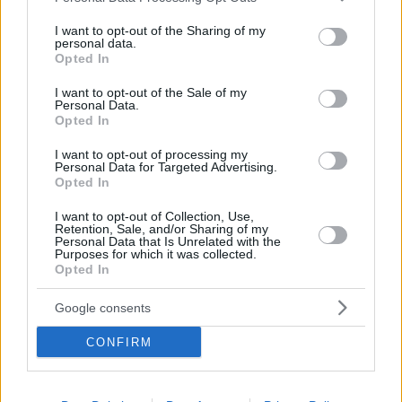
services and may gather and store information including but
not limited to your visit or usage behaviour. You may click to
I want to opt-out of the Sharing of my
personal data.
grant or deny consent to Google and its third-party tags to
Opted In
use your data for below specified purposes in below Google
consent section.
I want to opt-out of the Sale of my
Personal Data.
Opted In
I want to opt-out of processing my
Personal Data for Targeted Advertising.
Opted In
I want to opt-out of Collection, Use,
Retention, Sale, and/or Sharing of my
Personal Data that Is Unrelated with the
Purposes for which it was collected.
Opted In
Στο μενού θα βρεις και Asian food, με πιάτα όπως
Gyosas με γαρίδες ή Bao Buns με ψητό χοιρινό και
Google consents
γλυκόξινη sauce, καθώς και κάποια μεξικάνικα πιάτα.
CONFIRM
Μην αμελήσεις να δοκιμάσεις τα nachos με πικάντικο
κιμά, τυρί, τσένταρ, γουακαμόλε και sour cream.