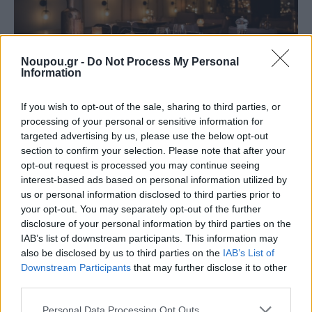
Noupou.gr -
Do Not Process My Personal
Information
If you wish to opt-out of the sale, sharing to third parties, or
processing of your personal or sensitive information for
targeted advertising by us, please use the below opt-out
Από τα πιο αγαπημένα πιάτα του καταλόγου, τα
section to confirm your selection. Please note that after your
μπουτάκια κοτόπουλο μαριναρισμένα με μέλι,
opt-out request is processed you may continue seeing
interest-based ads based on personal information utilized by
μουστάρδα και θυμάρι συνοδευόμενα με καστανό
us or personal information disclosed to third parties prior to
ρύζι. Έχεις λιγουρευτεί burger; Σταθερή αξία, αυτό με
your opt-out. You may separately opt-out of the further
disclosure of your personal information by third parties on the
την gorgonzola, τα καραμελωμένα κρεμμύδια και το
IAB’s list of downstream participants. This information may
μπέικον.
also be disclosed by us to third parties on the
IAB’s List of
Downstream Participants
that may further disclose it to other
third parties.
Please note that this website/app uses one or more Google
Personal Data Processing Opt Outs