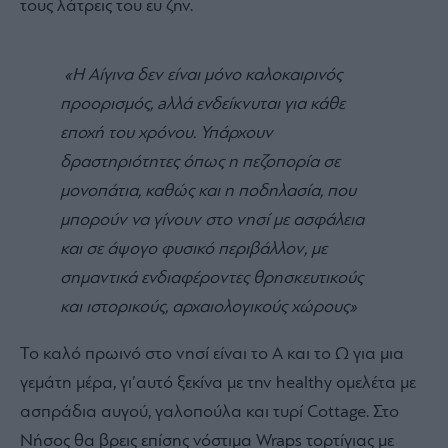
τους λάτρεις του ευ ζην.
«Η Αίγινα δεν είναι μόνο καλοκαιρινός
προορισμός,
a
λλά ενδείκνυται για κάθε
εποχή του χρόνου. Υπάρχουν
δραστηριότητες όπως η πεζοπορία σε
μονοπάτια, καθώς και η ποδηλασία, που
μπορούν να γίνουν στο νησί με ασφάλεια
και σε άψογο φυσικό περιβάλλον, με
σημαντικά ενδιαφέροντες θρησκευτικούς
και ιστορικούς, αρχαιολογικούς χώρους»
Το καλό πρωινό στο νησί είναι το Α και το Ω για μια
γεμάτη μέρα, γι’αυτό ξεκίνα με την healthy ομελέτα με
ασπράδια αυγού, γαλοπούλα και τυρί Cottage. Στο
Nήσος θα βρεις επίσης νόστιμα Wraps τορτίγιας με