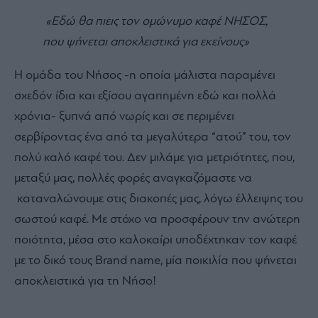
«Εδώ θα πιεις τον ομώνυμο καφέ
NH
ΣΟΣ,
που ψήνεται αποκλειστικά για εκείνους»
Η ομάδα του Nήσος -η οποία μάλιστα παραμένει
σχεδόν ίδια και εξίσου αγαπημένη εδώ και πολλά
χρόνια- ξυπνά από νωρίς και σε περιμένει
σερβίροντας ένα από τα μεγαλύτερα “ατού” του, τον
πολύ καλό καφέ του. Δεν μιλάμε για μετριότητες, που,
μεταξύ μας, πολλές φορές αναγκαζόμαστε να
καταναλώνουμε στις διακοπές μας, λόγω έλλειψης του
σωστού καφέ. Με στόχο να προσφέρουν την ανώτερη
ποιότητα, μέσα στο καλοκαίρι υποδέχτηκαν τον καφέ
με το δικό τους Brand name, μία ποικιλία που ψήνεται
αποκλειστικά για τη Νήσο!