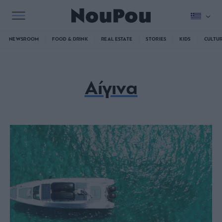
NEWSROOM
FOOD & DRINK
REAL ESTATE
STORIES
KIDS
CULTU
Αίγινα