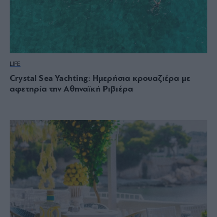
LIFE
Crystal Sea Yachting: Ημερήσια κρουαζιέρα με
αφετηρία την Αθηναϊκή Ριβιέρα