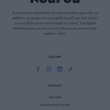
Το site που ζει και αγαπάει τα
νότια προάστια
, φροντίζει να
μαθαίνει, να γράφει και να μοιράζεται μαζί σας όσα πρέπει
να γνωρίζετε για τη νότια πλευρά της πόλης. Ένα digital
brand όχι μόνο για όσους είναι αλλά και για εκείνους που
νιώθουν νότιοι.
FOLLOW
CONTACT
Say hello
Διαφημιστικό τμήμα