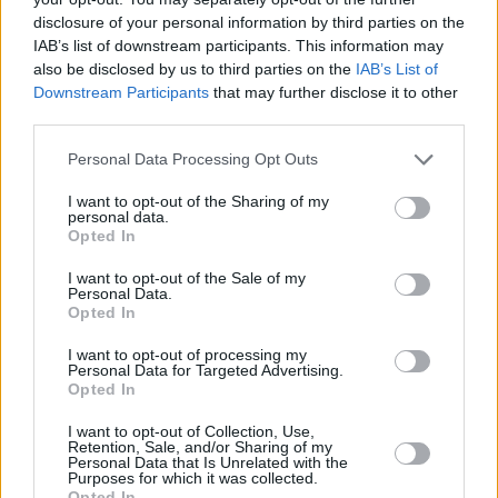
disclosure of your personal information by third parties on the
IAB’s list of downstream participants. This information may
also be disclosed by us to third parties on the
IAB’s List of
Downstream Participants
that may further disclose it to other
third parties.
FOOD & DRINK
Please note that this website/app uses one or more Google
Personal Data Processing Opt Outs
Nήσος, το all day στέκι που πρέπει να επισκεφθείς
services and may gather and store information including but
not limited to your visit or usage behaviour. You may click to
I want to opt-out of the Sharing of my
στην Αίγινα
personal data.
grant or deny consent to Google and its third-party tags to
Opted In
use your data for below specified purposes in below Google
consent section.
I want to opt-out of the Sale of my
Personal Data.
Opted In
I want to opt-out of processing my
Personal Data for Targeted Advertising.
Opted In
I want to opt-out of Collection, Use,
Retention, Sale, and/or Sharing of my
Personal Data that Is Unrelated with the
Purposes for which it was collected.
Opted In