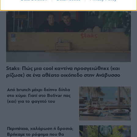
Staks: Πώς μια cool καντίνα προσγειώθηκε (και
ρίζωσε) σε ένα αθέατο οικόπεδο στην Ανάβυσσο
Από brunch μέχρι δείπνο δίπλα
στο κύμα: Γιατί στο Bolivar πας
(και) για το φαγητό του
Περιπέτεια, χαλάρωση ή δροσιά;
Βρήκαμε το ρόφημα που θα