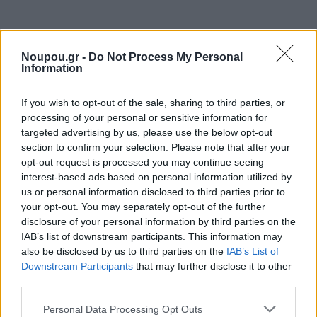
Noupou.gr -
Do Not Process My Personal
Share this
Information
If you wish to opt-out of the sale, sharing to third parties, or
processing of your personal or sensitive information for
targeted advertising by us, please use the below opt-out
Tags
Ποτά
Παλαιό Φάληρο
ναργιλέ
Χριστούγεννα 2022
section to confirm your selection. Please note that after your
Christmas in the City 2022
opt-out request is processed you may continue seeing
interest-based ads based on personal information utilized by
us or personal information disclosed to third parties prior to
your opt-out. You may separately opt-out of the further
Ξέρεις να διαβάζεις την ετικέτα
disclosure of your personal information by third parties on the
IAB’s list of downstream participants. This information may
ενός κρασιού;
also be disclosed by us to third parties on the
IAB’s List of
Downstream Participants
that may further disclose it to other
third parties.
Please note that this website/app uses one or more Google
Personal Data Processing Opt Outs