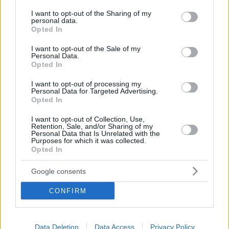
services and may gather and store information including but
not limited to your visit or usage behaviour. You may click to
I want to opt-out of the Sharing of my
personal data.
grant or deny consent to Google and its third-party tags to
Opted In
use your data for below specified purposes in below Google
consent section.
I want to opt-out of the Sale of my
Personal Data.
Opted In
I want to opt-out of processing my
Personal Data for Targeted Advertising.
Opted In
I want to opt-out of Collection, Use,
Retention, Sale, and/or Sharing of my
Personal Data that Is Unrelated with the
Purposes for which it was collected.
Opted In
Google consents
ΔΙΑΒΑΣΤΕ ΑΚΟΜΑ
CONFIRM
Data Deletion
Data Access
Privacy Policy