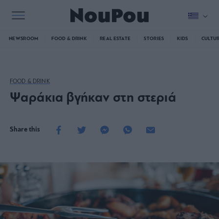
NEWSROOM
FOOD & DRINK
REAL ESTATE
STORIES
KIDS
CULTU
FOOD & DRINK
Ψαράκια βγήκαν στη στεριά
Share this