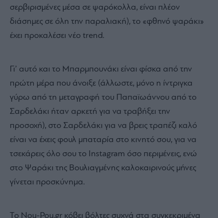
σερβιρισμένες μέσα σε ψαρόκολλα, είναι πλέον
διάσημες σε όλη την παραλιακή), το «φθηνό ψαράκι»
έχει προκαλέσει νέο trend.
Γι’ αυτό και το Μπαρμπουνάκι είναι φίσκα από την
πρώτη μέρα που άνοιξε (άλλωστε, μόνο η ίντριγκα
γύρω από τη μεταγραφή του Παπαϊωάννου από το
Σαρδελάκι ήταν αρκετή για να τραβήξει την
προσοχή), στο Σαρδελάκι για να βρεις τραπέζι καλό
είναι να έχεις φουλ μπαταρία στο κινητό σου, για να
τσεκάρεις όλο σου το Instagram όσο περιμένεις, ενώ
στο Ψαράκι της Βουλιαγμένης καλοκαιρινούς μήνες
γίνεται προσκύνημα.
Το Nou-Pou.gr κόβει βόλτες συχνά στα συγκεκριμένα