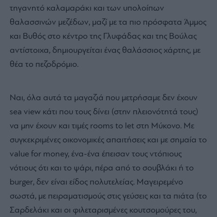
τηγανητό καλαμαράκι και των υπολοίπων
θαλασσινών μεζέδων, μαζί με τα πιο πρόσφατα Άμμος
και Βυθός στο κέντρο της Γλυφάδας και της Βούλας
αντίστοιχα, δημιουργείται ένας θαλάσσιος χάρτης, με
θέα το πεζοδρόμιο.
Ναι, όλα αυτά τα μαγαζιά που μετρήσαμε δεν έχουν
sea view κάτι που τους δίνει (στην πλειονότητά τους)
να μην έχουν και τιμές rooms to let στη Μύκονο. Με
συγκεκριμένες οικονομικές απαιτήσεις και με σημαία το
value for money, ένα-ένα έπεισαν τους ντόπιους
νότιους ότι και το ψάρι, πέρα από το σουβλάκι ή το
burger, δεν είναι είδος πολυτελείας. Μαγειρεμένο
σωστά, με πειραματισμούς στις γεύσεις και τα πιάτα (το
Σαρδελάκι και οι φιλεταρισμένες κουτσομούρες του,