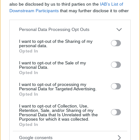
also be disclosed by us to third parties on the
IAB’s List of
Downstream Participants
that may further disclose it to other
third parties.
Please note that this website/app uses one or more Google
Personal Data Processing Opt Outs
ΔΙΑΒΑΣΤΕ ΑΚΟΜΑ
services and may gather and store information including but
not limited to your visit or usage behaviour. You may click to
I want to opt-out of the Sharing of my
personal data.
grant or deny consent to Google and its third-party tags to
Opted In
use your data for below specified purposes in below Google
consent section.
I want to opt-out of the Sale of my
Personal Data.
Opted In
I want to opt-out of processing my
Personal Data for Targeted Advertising.
Opted In
I want to opt-out of Collection, Use,
Retention, Sale, and/or Sharing of my
Personal Data that Is Unrelated with the
Purposes for which it was collected.
Opted In
Staks: Πώς μια cool καντίνα προσγειώθηκε (και
Google consents