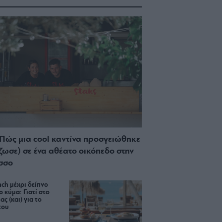
 Πώς μια cool καντίνα προσγειώθηκε
ίζωσε) σε ένα αθέατο οικόπεδο στην
σσο
ch μέχρι δείπνο
ο κύμα: Γιατί στο
ας (και) για το
του