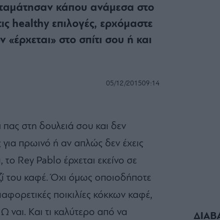
σταμάτησαν κάπου ανάμεσα στο
ις healthy επιλογές, ερχόμαστε
 «έρχεται» στο σπίτι σου ή και
05/12/2015
09:14
 πας στη δουλειά σου και δεν
 για πρωινό ή αν απλώς δεν έχεις
ι, το Rey Pablo έρχεται εκείνο σε
αζί του καφέ. Όχι όμως οποιοδήποτε
διαφορετικές ποικιλίες κόκκων
καφέ,
!
Ω ναι. Και τι καλύτερο από να
ΔΙΑΒ