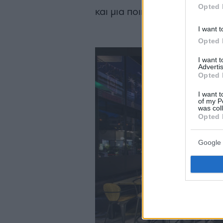
Opted 
και μια ποικιλία από ομελέτε
I want t
Opted 
I want 
Advertis
Opted 
I want t
of my P
was col
Opted 
Google 