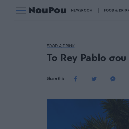
NEWSROOM
FOOD & DRIN
FOOD & DRINK
Το Rey Pablo σου 
Share this