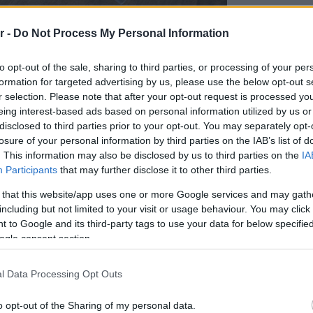
Περιπέτε
r -
Do Not Process My Personal Information
δροσιά;
που θα π
καλοκαίρ
to opt-out of the sale, sharing to third parties, or processing of your per
formation for targeted advertising by us, please use the below opt-out s
r selection. Please note that after your opt-out request is processed y
eing interest-based ads based on personal information utilized by us or
Πλαζ Βάρ
Ξεμπλοκ
disclosed to third parties prior to your opt-out. You may separately opt-
των 15 ε
losure of your personal information by third parties on the IAB’s list of
για την 
. This information may also be disclosed by us to third parties on the
IA
Αθηναϊκή
Participants
that may further disclose it to other third parties.
 that this website/app uses one or more Google services and may gath
Νόστος 
 να συνοδεύσεις τον καφέ/ χυμό σου
ταβέρνα
including but not limited to your visit or usage behaviour. You may click 
όπου το 
 to Google and its third-party tags to use your data for below specifi
πορείς να παραγγείλεις κάποια από τις
ogle consent section.
φρουτοσαλάτα με γιαούρτι, μέλι και
l Data Processing Opt Outs
ο avocado smash με φέτα σε
s με φρούτα, μέλι ή σοκολάτα, αλλά
o opt-out of the Sharing of my personal data.