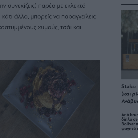
την συνεχίζεις) παρέα με εκλεκτό
α κάτι άλλο, μπορείς να παραγγείλεις
στυμμένους χυμούς, τσάι και
Staks:
(και ρ
Ανάβυ
Από brun
δίπλα στ
Bolivar π
φαγητό 