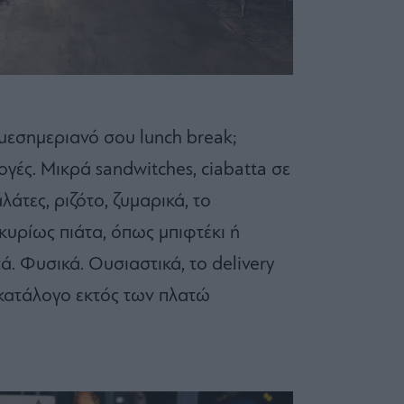
 μεσημεριανό σου lunch break;
λογές. Μικρά sandwitches, ciabatta σε
τες, ριζότο, ζυμαρικά, το
κυρίως πιάτα, όπως μπιφτέκι ή
ά. Φυσικά. Ουσιαστικά, το delivery
κατάλογο εκτός των πλατώ