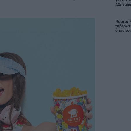
για την 
Αθηναϊκή
Νόστος 
ταβέρνα
όπου το 