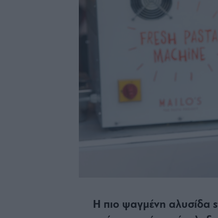
Η πιο ψαγμένη αλυσίδα st