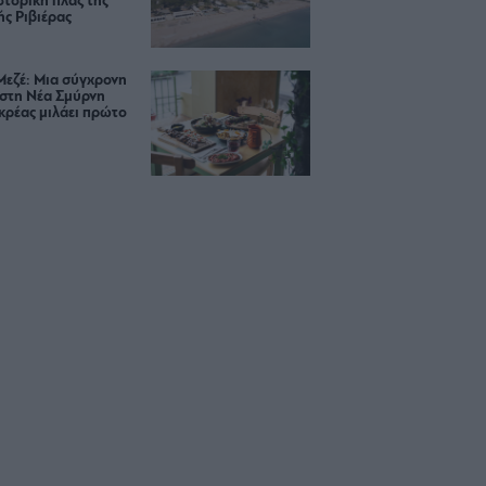
ιστορική πλαζ της
ς Ριβιέρας
Μεζέ: Μια σύγχρονη
 στη Νέα Σμύρνη
κρέας μιλάει πρώτο