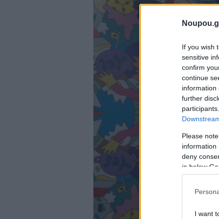
Noupou.g
If you wish 
sensitive in
confirm you
continue se
information 
further disc
participants
Downstream 
Please note
information 
deny consent
in below Go
Persona
I want t