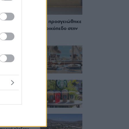
 Πώς μια cool καντίνα προσγειώθηκε
ίζωσε) σε ένα αθέατο οικόπεδο στην
σσο
ch μέχρι δείπνο
ο κύμα: Γιατί στο
ας (και) για το
του
ια, χαλάρωση ή
 Βρήκαμε το ρόφημα
ίνεις όλο το
ι στα Starbucks
κιζας:
άρει η επένδυση
κατ. – Η νέα εποχή