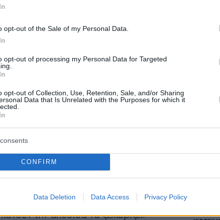
In
o opt-out of the Sale of my Personal Data.
Staks:
In
(και ρ
to opt-out of processing my Personal Data for Targeted
νό σου κατάστημα Mailo’s ή μια
Ανάβυ
ing.
In
άχιστο χρόνο μια φρεσκοφτιαγμένη
Από brun
δίπλα στ
o opt-out of Collection, Use, Retention, Sale, and/or Sharing
άκρη του πιρουνιού σου. Και όταν
Bolivar π
ersonal Data that Is Unrelated with the Purposes for which it
φαγητό 
lected.
ννοούμε, αφού στα
Mailo’s The Pasta
In
χανή φρέσκων ζυμαρικών, που
consents
Περιπέτε
 δουλεύει αδιάκοπα, ετοιμάζοντας
δροσιά;
που θα π
CONFIRM
γικό σιμιγδάλι και νερό σε τρία
καλοκαίρ
ni, campanelle, casarecce- ενώ την
Data Deletion
Data Access
Privacy Policy
ζίνα μαγειρεύονται οι signature
Πλαζ Βάρ
Ξεμπλοκ
των 15 ε
 κάνουν την αλυσίδα να ξεχωρίζει.