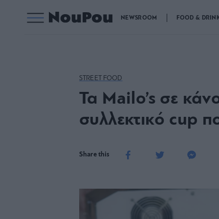
NEWSROOM
FOOD & DRIN
STREET FOOD
Τα Mailo’s σε κά
συλλεκτικό cup πο
Share this