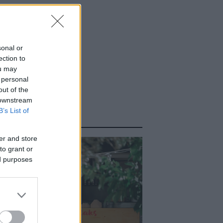
sonal or
ection to
ou may
 personal
out of the
 downstream
B’s List of
ΑΣΤΕ ΑΚΟΜΑ
er and store
to grant or
ed purposes