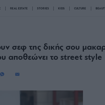
K
REAL ESTATE
STORIES
KIDS
CULTURE
BEAUT
νουν σεφ της δικής σου μακα
υ αποθεώνει το street style